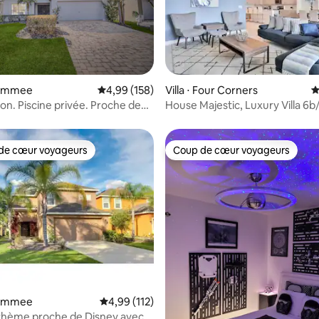
la base de 164 commentaires : 4,96 sur 5
ssimmee
Évaluation moyenne sur la base de 158 commen
4,99 (158)
Villa ⋅ Four Corners
É
son. Piscine privée. Proche de
House Majestic, Luxury Villa 6b
Disney
de cœur voyageurs
Coup de cœur voyageurs
 cœur voyageurs les plus appréciés
Coup de cœur voyageurs
 la base de 135 commentaires : 4,93 sur 5
ssimmee
Évaluation moyenne sur la base de 112 comme
4,99 (112)
thème proche de Disney avec