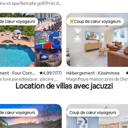
ine et spa/Retraite golf/Près de
aison 3 chambres
de cœur voyageurs
Coup de cœur voyageurs
 cœur voyageurs les plus appréciés
Coups de cœur voyageurs les p
e sur la base de 6 commentaires : 5 sur 5
ent ⋅ Four Corner
Évaluation moyenne sur la base de 177 comme
4,99 (177)
Hébergement ⋅ Kissimmee
É
 luxe paradisiaque : piscine,
Magnifique maison près de Dis
Location de villas avec jacuzzi
néma
parc aquatique GRATUIT 2421
de cœur voyageurs
Coup de cœur voyageurs
 cœur voyageurs les plus appréciés
Coup de cœur voyageurs