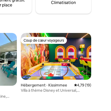
ement gratuit
ans un
Climatisation
seulement 4 minutes.
r place
Coup de cœur voyageurs
Coup de cœur voyageurs
Hébergement ⋅ Kissimmee
Évaluation moyenne su
4,79 (19)
Villa à thème Disney et Universal,
4 chambres, Reunion Resort
cine,
taires : 4,99 sur 5