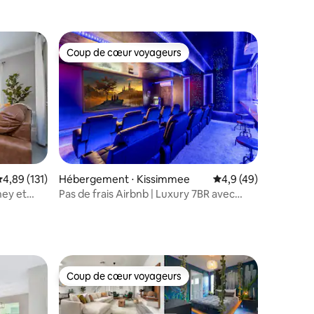
Coup de cœur voyageurs
lus appréciés
Coup de cœur voyageurs
ntaires : 4,99 sur 5
valuation moyenne sur la base de 131 commentaires : 4,89 sur 5
4,89 (131)
Hébergement ⋅ Kissimmee
Évaluation moyenne s
4,9 (49)
ney et
Pas de frais Airbnb | Luxury 7BR avec
cinéma et chargeur EV !
Coup de cœur voyageurs
Coup de cœur voyageurs