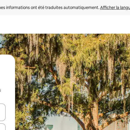
nes informations ont été traduites automatiquement. 
Afficher la lang
s
hes vers le haut et vers le bas pour les parcourir ou en appuyant et en fai