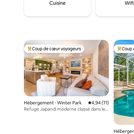
Cuisine
Wifi
Disney World – 24 minutes ☀ Centre
20 minute
commercial de Millenia : 16 minutes
Coup de cœur voyageurs
Coup 
Coups de cœur voyageurs les plus appréciés
Coups de
Hébergement ⋅ Winter Park
Évaluation moyenne su
4,94 (71)
Refuge Japandi moderne classé dans le
top 1 % - Jacuzzi sans frais
Hébergem