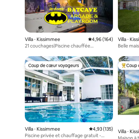
Villa ⋅ Kissimmee
Évaluation moyenne sur 
4,96 (164)
Villa ⋅ Ki
21 couchages|Piscine chauffée
Belle mai
gratuite|15 min de Disney|Jacuzzi
Disney !
Coup de cœur voyageurs
Coup 
Coup de cœur voyageurs
Coups de
Villa ⋅ Kissimmee
Évaluation moyenne sur
4,93 (135)
Villa ⋅ Ki
Piscine privée et chauffage gratuit -
Maison à 