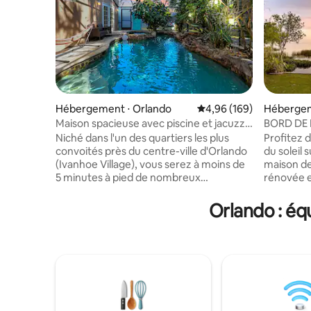
Hébergement ⋅ Orlando
Évaluation moyenne sur 
4,96 (169)
Hébergem
en
Maison spacieuse avec piscine et jacuzzi
BORD DE L
près du centre-ville
d'hiver / 
Niché dans l'un des quartiers les plus
Profitez d
MER / Qua
convoités près du centre-ville d'Orlando
du soleil 
(Ivanhoe Village), vous serez à moins de
maison d
5 minutes à pied de nombreux
rénovée e
restaurants, bars, brasseries et
chambres e
boutiques. Bénéficiant d'une piscine
à Winter Gard
Orlando : éq
chauffée, d'un jacuzzi, d'un bar tiki, d'un
maison off
patio avec des sièges et de deux espaces
détente to
de vie, vous aurez amplement d'espace
minutes e
pour jouer, vous divertir ou vous
d'attracti
détendre dans votre oasis tropicale ! ☀
Studios à
Harry P. Leu Gardens – 4 minutes ☀
30 minute
Orlando Museum of Art – 4 minutes ☀
attraction
Universal Studios – 19 minutes ☀ Walt
centres 