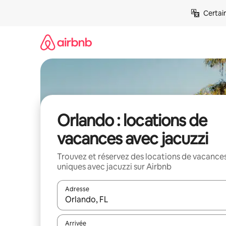
Aller
Certai
directement
au
contenu
Orlando : locations de
vacances avec jacuzzi
Trouvez et réservez des locations de vacance
uniques avec jacuzzi sur Airbnb
Adresse
Lorsque les résultats s'affichent, utilisez les flèc
Arrivée