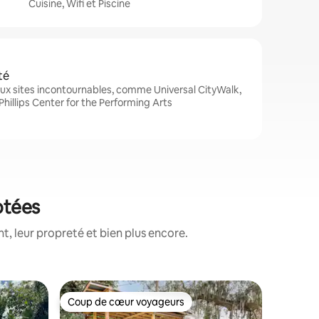
Cuisine, Wifi et Piscine
té
ux sites incontournables, comme Universal CityWalk,
 Phillips Center for the Performing Arts
otées
, leur propreté et bien plus encore.
Maison d
Coup de cœur voyageurs
Coup
lus appréciés
Coup de cœur voyageurs
Coups d
Maison d'