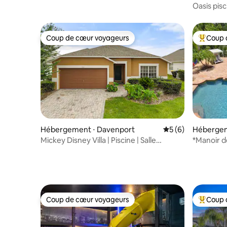
Oasis pisc
Disney/M
Coup de cœur voyageurs
Coup 
Coup de cœur voyageurs
Coups de
Hébergement ⋅ Davenport
Évaluation moyenn
5 (6)
Hébergem
s
Mickey Disney Villa | Piscine | Salle
*Manoir de
d'arcade | Suites King
spa et ci
Coup de cœur voyageurs
Coup 
Coup de cœur voyageurs
Coups de