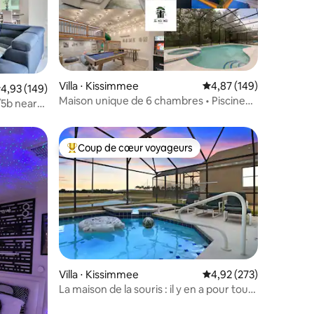
Villa ⋅ Kissimmee
Évaluation moyenne sur
4,87 (149)
taires : 4,99 sur 5
valuation moyenne sur la base de 149 commentaires : 4,93 sur 5
4,93 (149)
Maison unique de 6 chambres • Piscine
/5b near
privée et salle de jeux entièrement
équipée +
Coup de cœur voyageurs
Coups de cœur voyageurs les plus appréciés
Villa ⋅ Kissimmee
Évaluation moyenne sur
4,92 (273)
La maison de la souris : il y en a pour tous
ntaires : 4,99 sur 5
les goûts !