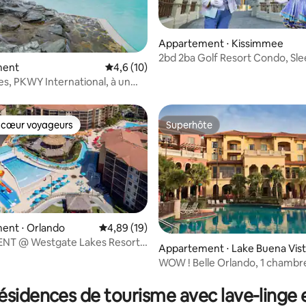
Appartement ⋅ Kissimmee
2bd 2ba Golf Resort Condo, Sle
sur la base de 5 commentaires : 4,6 sur 5
ment
Évaluation moyenne sur la base de 10 comm
4,6 (10)
s, PKWY International, à un
sney. #1
 cœur voyageurs
Superhôte
 cœur voyageurs
Superhôte
 la base de 66 commentaires : 4,88 sur 5
ent ⋅ Orlando
Évaluation moyenne sur la base de 19 comme
4,89 (19)
T @ Westgate Lakes Resort
Appartement ⋅ Lake Buena Vis
ENT
WOW ! Belle Orlando, 1 chambr
ésidences de tourisme avec lave-linge 