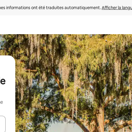
nes informations ont été traduites automatiquement. 
Afficher la lang
de
me
hes vers le haut et vers le bas pour les parcourir ou en appuyant et en fai