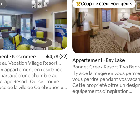
te
Coup de cœur voyageurs
te
Coups de cœur voyageurs les p
ent ⋅ Kissimmee
Évaluation moyenne sur la base de 32 comme
4,78 (32)
Appartement ⋅ Bay Lake
 au Vacation Village Resort
Bonnet Creek Resort Two Bed
isney
 d'un appartement en résidence
Deluxe at Disney !
Il y a de la magie en vous perm
 partagé d'une chambre au
vous perdre pendant vos vacan
illage Resort. Qui se trouve
Cette propriété offre un design
ace de la ville de Celebration et
équipements d'inspiration
nt 5 minutes de la propriété
méditerranéenne. Avec Walt D
moins d'un kilomètre de la prop
ôté de nombreux restaurants,
c'est la base pour un accès faci
 (y compris un énorme Nike
attractions les plus populaires 
t d'une épicerie. Le complexe
 la base de 141 commentaires : 4,98 sur 5
de la Floride. La magie de Disne
e nombreuses piscines et aires
frissons d'Universal Studios. L
y compris des terrains de basket
aquatiques de SeaWorld. De plu
tés pour enfants. Le condo
du temps dans les magasins et 