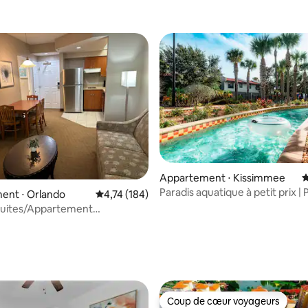
r la base de 25 commentaires : 4,76 sur 5
Appartement ⋅ Kissimmee
É
Paradis aquatique à petit prix | P
ent ⋅ Orlando
Évaluation moyenne sur la base de 184 comme
4,74 (184)
famille
Suites/Appartement
rking gratuit/515
Coup de cœur voyageurs
Coup de cœur voyageurs