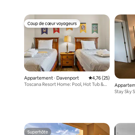
Coup de cœur voyageurs
Coup de cœur voyageurs
Appartement ⋅ Davenport
Évaluation moyenne su
4,76 (25)
Toscana Resort Home: Pool, Hot Tub &
Appartem
Terrace
Stay Sky 
entier/pa
Superhôte
Superhôte