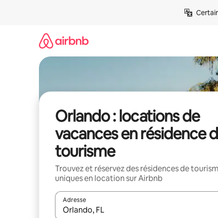
Aller
Certai
directement
au
contenu
Orlando : locations de
vacances en résidence 
tourisme
Trouvez et réservez des résidences de touris
uniques en location sur Airbnb
Adresse
Lorsque les résultats s'affichent, utilisez les flèc