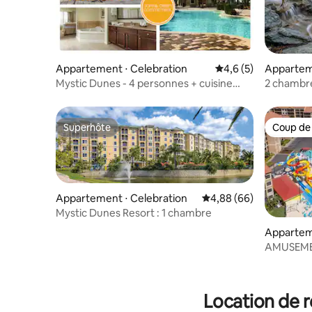
Appartement ⋅ Celebration
Évaluation moyenne 
4,6 (5)
Apparte
Mystic Dunes - 4 personnes + cuisine
2 chambre
complète + piscine
mile de Di
Superhôte
Coup de
Superhôte
Coup de
Appartement ⋅ Celebration
Évaluation moyenne sur
4,88 (66)
Mystic Dunes Resort : 1 chambre
Appartem
AMUSEMEN
AMUSEM
Location de r