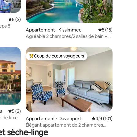
Évaluation moyenne sur la base de 3 commentaires : 5 sur 5
5 (3)
eps 8
Appartement ⋅ Kissimmee
Évaluation moyenne
5 (15)
entaires : 4,6 sur 5
Agréable 2 chambres/2 salles de bain +
piscine * Proche de Disney Springs
Coup de cœur voyageurs
Coups de cœur voyageurs les plus appréciés
ntaires : 4,89 sur 5
ta
Évaluation moyenne sur la base de 3 commentaires : 5 sur 5
5 (3)
e de luxe
Appartement ⋅ Davenport
Évaluation moyenne su
4,9 (101)
Élégant appartement de 2 chambres
et sèche-linge
près de Disney.