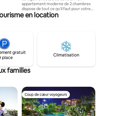
appartement moderne de 2 chambres
Universal
dispose de tout ce qu'il faut pour votre
us encore.
tourisme en location
voyage à Orlando. Le logement est
équipé d'une arrivée autonome, d'un
stationnement gratuit et d'une télévision
dans chaque pièce. Pendant votre
séjour, vous pourrez aussi profiter de la
cuisine rénovée et du salon de luxe.
Notre Airbnb est à distance de marche
de plusieurs restaurants, parcs et lignes
ement gratuit
de bus populaires. Une base idéale pour
Climatisation
r place
explorer Orlando. Vous allez ADORER !
x familles
Coup de cœur voyageurs
Coup de cœur voyageurs