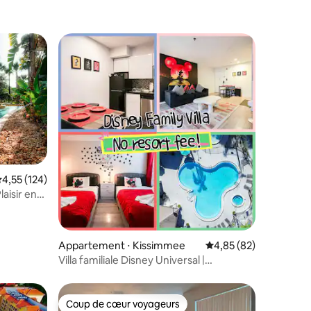
valuation moyenne sur la base de 124 commentaires : 4,55 sur 5
4,55 (124)
laisir en
ntaires : 4,74 sur 5
Appartement ⋅ Kissimmee
Évaluation moyenne su
4,85 (82)
Villa familiale Disney Universal |
Ascenseur | NOUVELLE finition
Coup de cœur voyageurs
Coup de cœur voyageurs