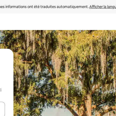
nes informations ont été traduites automatiquement. 
Afficher la lang
c
hes vers le haut et vers le bas pour les parcourir ou en appuyant et en fai