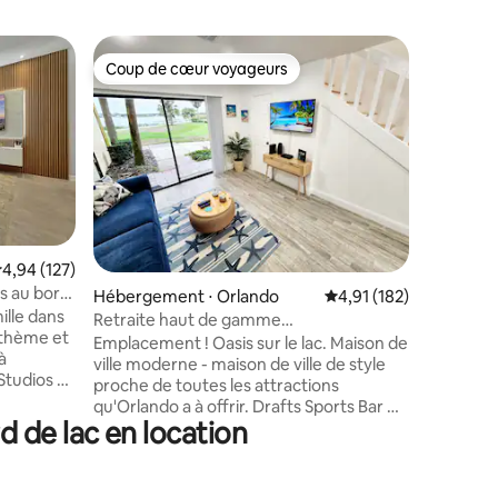
Hébergem
Coup de cœur voyageurs
Coup de
Coup de cœur voyageurs
Coup de
Retraite 
Idéaleme
Notre con
au cœur 
arrière c
le lac. 
foyer/gri
de corn h
porche. A
notre sal
ntaires : 4,81 sur 5
valuation moyenne sur la base de 127 commentaires : 4,94 sur 5
4,94 (127)
confortab
s au bord
Hébergement ⋅ Orlando
Évaluation moyenne sur
4,91 (182)
c'est l'e
e près de
ille dans
se relaxe
Retraite haut de gamme
 thème et
centre-vi
Disney/Universal au bord du lac !
Emplacement ! Oasis sur le lac. Maison de
à
Studios e
ville moderne - maison de ville de style
Studios à
idéal pou
proche de toutes les attractions
lier offre
a à offrir.
qu'Orlando a à offrir. Drafts Sports Bar &
hôtelier
 de lac en location
Grill (Westgate Resort) accessible à pied.
 de
À moins de 15 minutes : - Disney Springs
x et
et les parcs à thème - Universal Studios -
a piscine
City Walk - International Drive - Sea