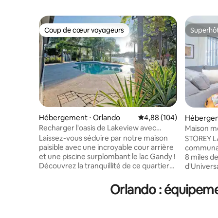
Coup de cœur voyageurs
Superhô
Coup de cœur voyageurs
Superhô
Hébergement ⋅ Orlando
Évaluation moyenne sur 
4,88 (104)
Hébergem
Recharger l'oasis de Lakeview avec
Maison mo
piscine située au centre
privée pr
Laissez-vous séduire par notre maison
STOREY L
paisible avec une incroyable cour arrière
communau
et une piscine surplombant le lac Gandy !
8 miles d
Découvrez la tranquillité de ce quartier
d'Univers
résidentiel sûr. Nouveaux meubles pour
communau
votre confort, salon confortable avec
restauran
Orlando : équipeme
une télévision connectée de 85",
commerci
chambres confortables, buanderie et
seulement
cuisine entièrement équipée pour un
d'Orlando,