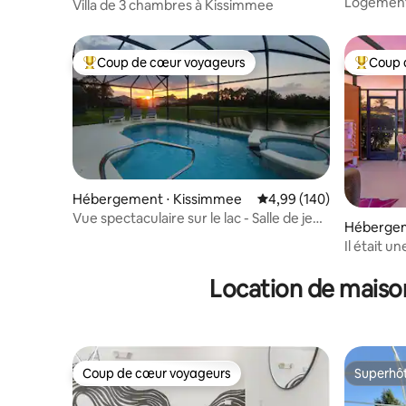
Logement
Villa de 3 chambres à Kissimmee
l’étang + 
Coup de cœur voyageurs
Coup 
Coups de cœur voyageurs les plus appréciés
Coups de
Hébergement ⋅ Kissimmee
Évaluation moyenne sur 
4,99 (140)
Vue spectaculaire sur le lac - Salle de jeux
Hébergem
- Proche de Disney
Il était u
*Vue sur l
Location de maiso
Coup de cœur voyageurs
Superhô
Coup de cœur voyageurs
Superhô