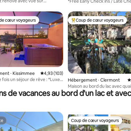
 rénové avec vue sur
*Free Early Check ins / Late Ch
piscine et théâtre en plein air !
de cœur voyageurs
Coup de cœur voyageurs
 cœur voyageurs les plus appréciés
Coups de cœur voyageurs les p
la base de 140 commentaires : 4,99 sur 5
ent ⋅ Kissimmee
Évaluation moyenne sur la base de 103 comme
4,93 (103)
ne fois un séjour de rêve : *Luxe
Hébergement ⋅ Clermont
É
e lac *Disney
Maison au bord du lac avec quai
ns de vacances au bord d'un lac et ave
privé sur le lac Louisa
te
Coup de cœur voyageurs
te
Coup de cœur voyageurs