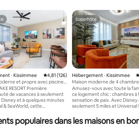
te
Superhôte
te
Superhôte
la base de 104 commentaires : 4,88 sur 5
ent ⋅ Kissimmee
Évaluation moyenne sur la base de 126 comme
4,81 (126)
Hébergement ⋅ Kissimmee
É
derne et propre avec piscine
Maison moderne de 4 chambre
ès de Disney 2968
d'un lac avec chambres à thèm
AKE RESORT Première
Amusez-vous avec toute la fam
Disney
té de vacances à seulement
ce logement chic : chambres à
e Disney et à quelques minutes
sensation de paix. Avec Disney 
al & SeaWorld, cette
seulement 5 miles et Universal 
té est entourée de
15-20 minutes, le complexe hôte
ts, de boutiques et de centres
un plaisir sans fin. Le complexe 
nts populaires dans les maisons en bord
aux haut de gamme. À
Storey Lake dispose également
 30 minutes de l'aéroport
nombreux centres commerciau
 il offre un accès facile à tout
restaurants à proximité. Avec s