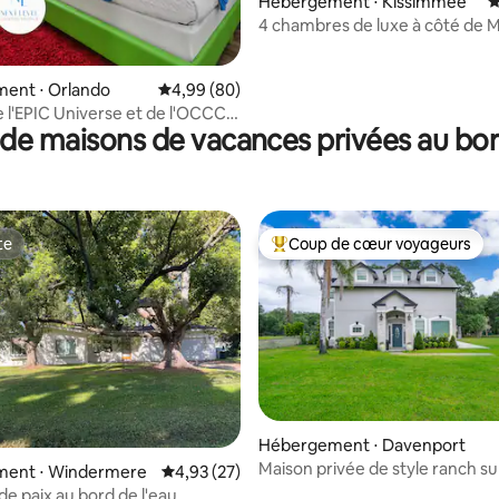
Hébergement ⋅ Kissimmee
É
4 chambres de luxe à côté de 
ent ⋅ Orlando
Évaluation moyenne sur la base de 80 commen
4,99 (80)
 l'EPIC Universe et de l'OCCC |
de maisons de vacances privées au bor
ent à thème 3 chambres
te
Coup de cœur voyageurs
te
Coups de cœur voyageurs les p
Hébergement ⋅ Davenport
r la base de 31 commentaires : 4,97 sur 5
Maison privée de style ranch sur
ent ⋅ Windermere
Évaluation moyenne sur la base de 27 comme
4,93 (27)
de paix au bord de l'eau