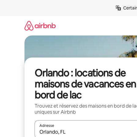
Aller
Certai
directement
au
contenu
Orlando : locations de
maisons de vacances en
bord de lac
Trouvez et réservez des maisons en bord de la
uniques sur Airbnb
Adresse
Lorsque les résultats s'affichent, utilisez les flèc