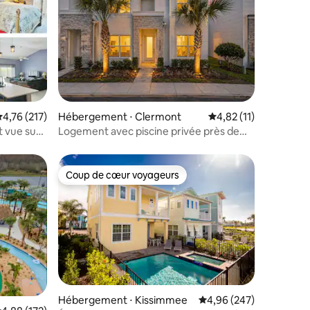
valuation moyenne sur la base de 217 commentaires : 4,76 sur 5
4,76 (217)
Hébergement ⋅ Clermont
Évaluation moyenne su
4,82 (11)
t vue sur
Logement avec piscine privée près de
bain, à
Disney | 4 chambres pour 10 personnes
Coup de cœur voyageurs
Coup de cœur voyageurs
Hébergement ⋅ Kissimmee
Évaluation moyenne sur
4,96 (247)