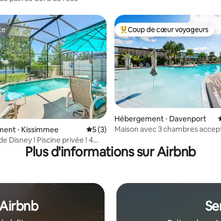
te
Coup de cœur voyageurs
te
Coups de cœur voyageurs les p
 sur la base de 33 commentaires : 5 sur 5
Hébergement ⋅ Davenport
Maison avec 3 chambres accept
ent ⋅ Kissimmee
Évaluation moyenne sur la base de 3 co
5 (3)
animaux à 10 minutes de Disne
de Disney ! Piscine privée ! 4
Plus d'informations sur Airbnb
s
 Airbnb
Se