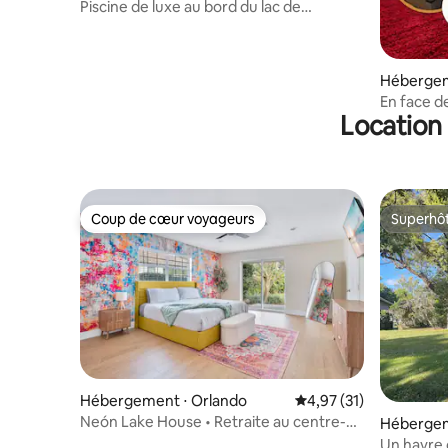
Piscine de luxe au bord du lac de
3100 pieds carrés sur le lac.
Hébergem
En face de
Location 
Appartem
Coup de cœur voyageurs
Superhô
Coup de cœur voyageurs
Superhô
Hébergement ⋅ Orlando
Évaluation moyenne su
4,97 (31)
Neón Lake House • Retraite au centre-
Hébergem
ville d'Orlando
Un havre 