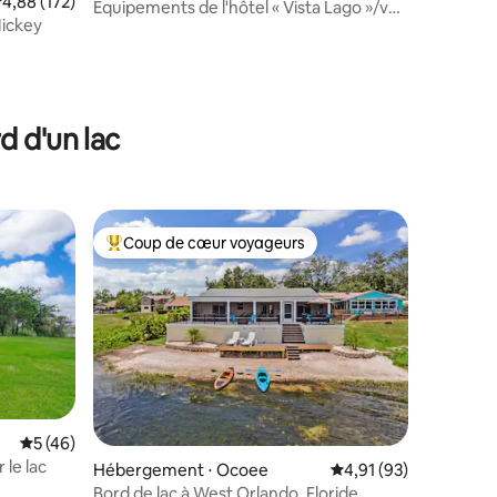
valuation moyenne sur la base de 172 commentaires : 4,88 sur 5
4,88 (172)
Équipements de l'hôtel « Vista Lago »/vue
Mickey
sur le lac, piscine privée
taires : 4,99 sur 5
d d'un lac
Coup de cœur voyageurs
lus appréciés
Coups de cœur voyageurs les plus appréciés
Évaluation moyenne sur la base de 46 commentaires : 5 sur 5
5 (46)
 le lac
ntaires : 4,93 sur 5
Hébergement ⋅ Ocoee
Évaluation moyenne su
4,91 (93)
Bord de lac à West Orlando, Floride