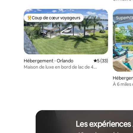
Coup de cœur voyageurs
Superhô
Coups de cœur voyageurs les plus appréciés
Superhô
Hébergement ⋅ Orlando
Évaluation moyenne
5 (33)
Maison de luxe en bord de lac de 4
chambres avec tous les équipements
Hébergem
À 6 miles 
chambre
Les expériences