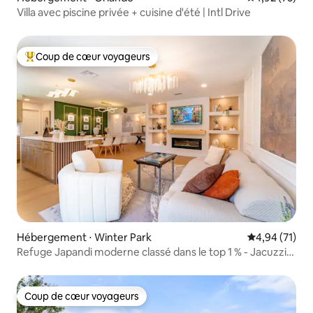
Villa avec piscine privée + cuisine d'été | Intl Drive
Coup de cœur voyageurs
Coups de cœur voyageurs les plus appréciés
Hébergement ⋅ Winter Park
Évaluation mo
4,94 (71)
Refuge Japandi moderne classé dans le top 1 % - Jacuzzi
sans frais
Coup de cœur voyageurs
Coup de cœur voyageurs