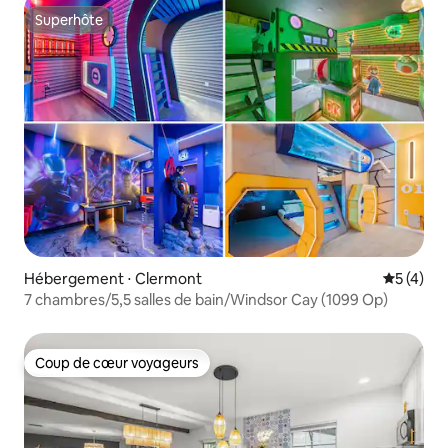
Superhôte
Superhôte
Hébergement ⋅ Clermont
Évaluatio
5 (4)
7 chambres/5,5 salles de bain/Windsor Cay (1099 Op)
Coup de cœur voyageurs
Coup de cœur voyageurs