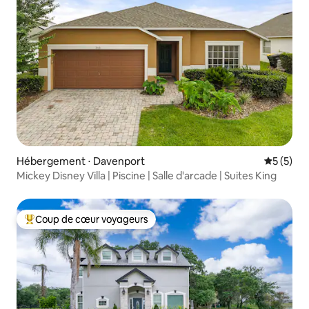
Hébergement ⋅ Davenport
Évaluatio
5 (5)
Mickey Disney Villa | Piscine | Salle d'arcade | Suites King
Coup de cœur voyageurs
Coups de cœur voyageurs les plus appréciés