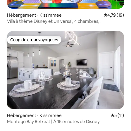
Hébergement ⋅ Kissimmee
Évaluation mo
4,79 (19)
Villa à thème Disney et Universal, 4 chambres,
Reunion Resort
Coup de cœur voyageurs
Coup de cœur voyageurs
Hébergement ⋅ Kissimmee
Évaluatio
5 (11)
Montego Bay Retreat | À 15 minutes de Disney