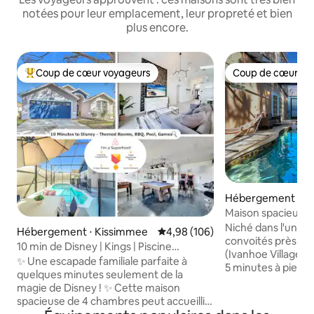
notées pour leur emplacement, leur propreté et bien
plus encore.
Coup de cœur voyageurs
Coup de cœur vo
Coups de cœur voyageurs les plus appréciés
Coup de cœur vo
Hébergement ⋅ O
Maison spacieuse a
près du centre-vil
Niché dans l'un des
Hébergement ⋅ Kissimmee
Évaluation moyenne sur la base 
4,98 (106)
convoités près du 
10 min de Disney | Kings | Piscine
(Ivanhoe Village),
chauffée | Jeux
✨ Une escapade familiale parfaite à
5 minutes à pied
quelques minutes seulement de la
restaurants, bars,
magie de Disney ! ✨ Cette maison
boutiques. Bénéficiant d'une piscine
spacieuse de 4 chambres peut accueillir
chauffée, d'un jacu