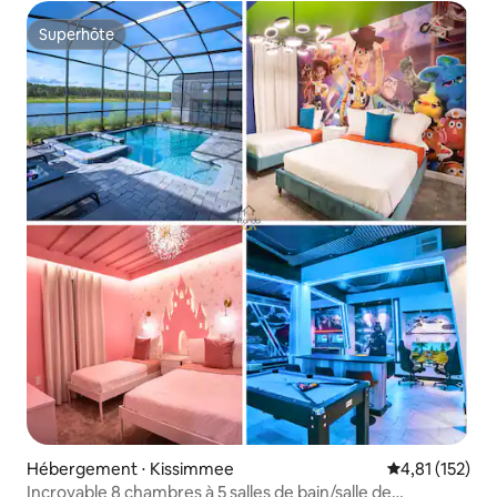
Superhôte
Superhôte
Hébergement ⋅ Kissimmee
Évaluation moy
4,81 (152)
Incroyable 8 chambres à 5 salles de bain/salle de