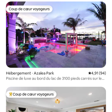
Coup de cœur voyageurs
Coup de cœur voyageurs
Hébergement ⋅ Azalea Park
Évaluation mo
4,91 (94)
Piscine de luxe au bord du lac de 3100 pieds carrés sur le
lac.
Coup de cœur voyageurs
Coups de cœur voyageurs les plus appréciés