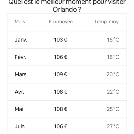
Quel est le meilleur moment pour visiter
Disney
Orlando ?
Mois
Prix moyen
Temp. moy.
Janv.
103 €
16 °C
Févr.
106 €
18 °C
Mars
109 €
20 °C
Avr.
108 €
22 °C
Mai
108 €
25 °C
Juin
106 €
27 °C