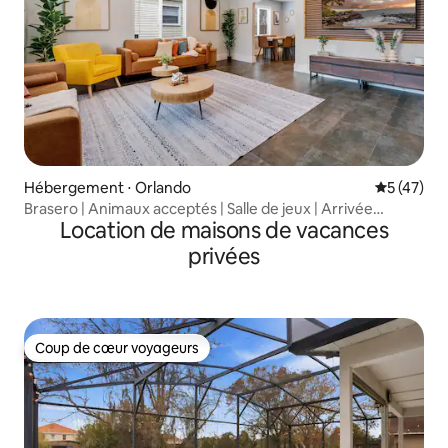
Hébergement ⋅ Orlando
Évaluation
5 (47)
Brasero | Animaux acceptés | Salle de jeux | Arrivée
Location de maisons de vacances
autonome | Barbecue
privées
Coup de cœur voyageurs
Coup de cœur voyageurs