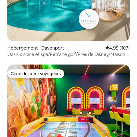
Hébergement ⋅ Davenport
Évaluation moy
4,99 (107)
Oasis piscine et spa/Retraite golf/Près de Disney/Maison
3 chambres
Coup de cœur voyageurs
Coup de cœur voyageurs