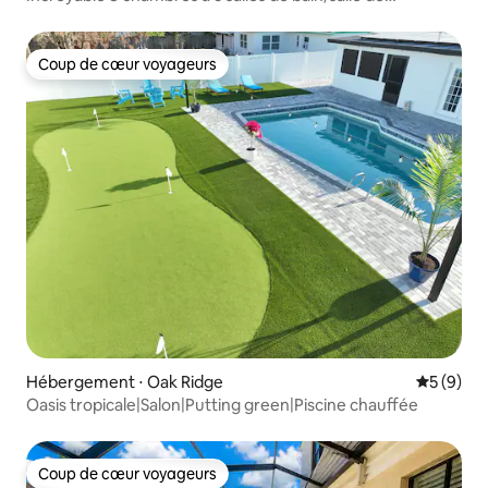
jeux/piscine
Coup de cœur voyageurs
Coup de cœur voyageurs
Hébergement ⋅ Oak Ridge
Évaluatio
5 (9)
Oasis tropicale|Salon|Putting green|Piscine chauffée
Coup de cœur voyageurs
Coup de cœur voyageurs