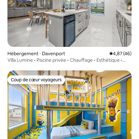
Hébergement ⋅ Davenport
Évaluation mo
4,87 (46)
Villa Lumine • Piscine privée • Chauffage • Esthétique •
Près de Disney
Coup de cœur voyageurs
Coup de cœur voyageurs