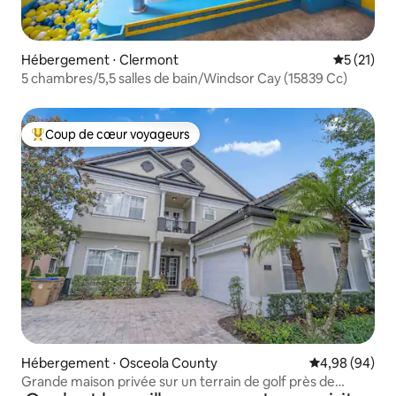
Hébergement ⋅ Clermont
Évaluation
5 (21)
5 chambres/5,5 salles de bain/Windsor Cay (15839 Cc)
Coup de cœur voyageurs
Coups de cœur voyageurs les plus appréciés
Hébergement ⋅ Osceola County
Évaluation mo
4,98 (94)
Grande maison privée sur un terrain de golf près de