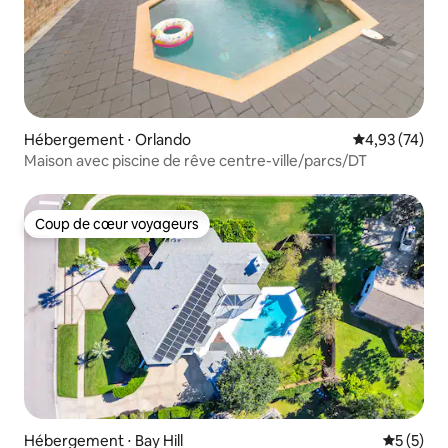
Hébergement ⋅ Orlando
Évaluation mo
4,93 (74)
Maison avec piscine de rêve centre-ville/parcs/DT
Coup de cœur voyageurs
Coup de cœur voyageurs
Hébergement ⋅ Bay Hill
Évaluatio
5 (5)