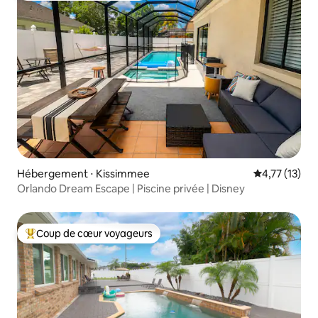
Hébergement ⋅ Kissimmee
Évaluation mo
4,77 (13)
Orlando Dream Escape | Piscine privée | Disney
Coup de cœur voyageurs
Coups de cœur voyageurs les plus appréciés