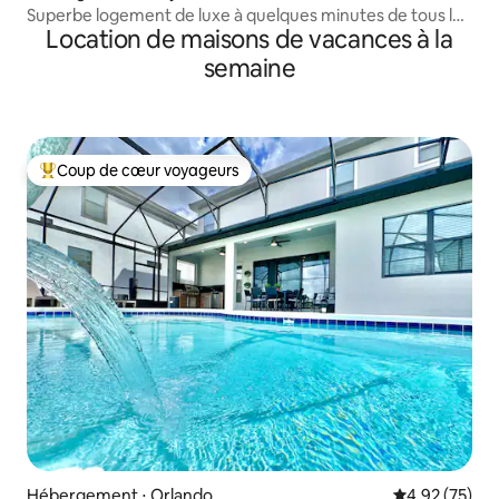
Superbe logement de luxe à quelques minutes de tous les
Location de maisons de vacances à la
parcs d'attractions
semaine
Coup de cœur voyageurs
Coups de cœur voyageurs les plus appréciés
Hébergement ⋅ Orlando
Évaluation mo
4,92 (75)