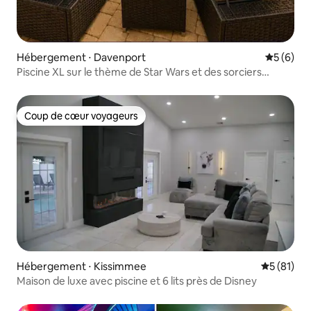
Hébergement ⋅ Davenport
Évaluatio
5 (6)
Piscine XL sur le thème de Star Wars et des sorciers
Maison près de Disney
Coup de cœur voyageurs
Coup de cœur voyageurs
Hébergement ⋅ Kissimmee
Évaluation
5 (81)
Maison de luxe avec piscine et 6 lits près de Disney