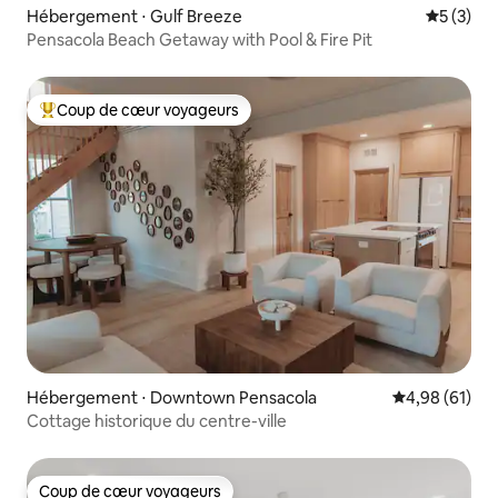
Hébergement ⋅ Gulf Breeze
Évaluatio
5 (3)
Pensacola Beach Getaway with Pool & Fire Pit
Coup de cœur voyageurs
Coups de cœur voyageurs les plus appréciés
Hébergement ⋅ Downtown Pensacola
Évaluation mo
4,98 (61)
Cottage historique du centre-ville
Coup de cœur voyageurs