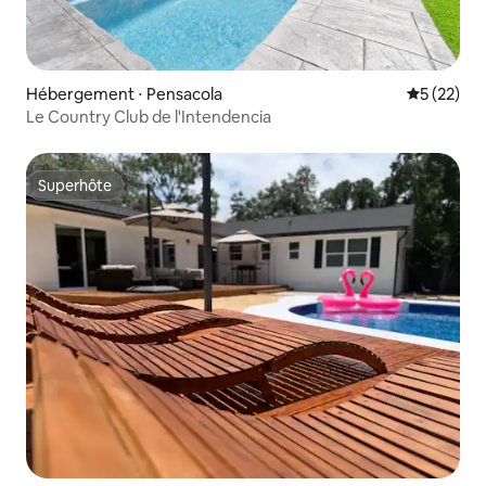
Hébergement ⋅ Pensacola
Évaluation
5 (22)
Le Country Club de l'Intendencia
Superhôte
Superhôte