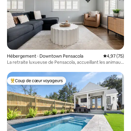
Hébergement ⋅ Downtown Pensacola
Évaluation mo
4,97 (75)
La retraite luxueuse de Pensacola, accueillant les animaux
de compagnie
Coup de cœur voyageurs
Coups de cœur voyageurs les plus appréciés