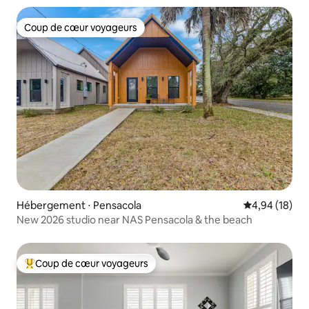
Coup de cœur voyageurs
Coup de cœur voyageurs
Hébergement ⋅ Pensacola
Évaluation mo
4,94 (18)
New 2026 studio near NAS Pensacola & the beach
Coup de cœur voyageurs
Coups de cœur voyageurs les plus appréciés