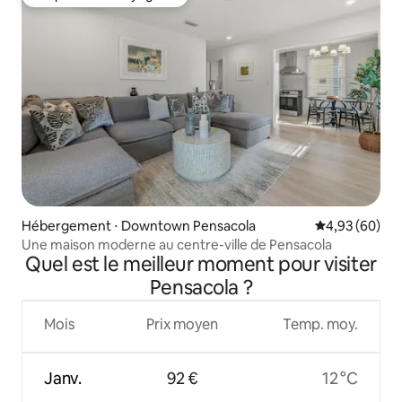
Coup de cœur voyageurs
Hébergement ⋅ Downtown Pensacola
Évaluation mo
4,93 (60)
Une maison moderne au centre-ville de Pensacola
Quel est le meilleur moment pour visiter
Pensacola ?
Mois
Prix moyen
Temp. moy.
Janv.
92 €
12 °C