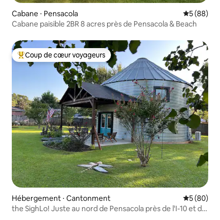
Cabane ⋅ Pensacola
Évaluation
5 (88)
Cabane paisible 2BR 8 acres près de Pensacola & Beach
Coup de cœur voyageurs
Coups de cœur voyageurs les plus appréciés
Hébergement ⋅ Cantonment
Évaluation
5 (80)
the SighLo! Juste au nord de Pensacola près de l'I-10 et de
la Hwy 29