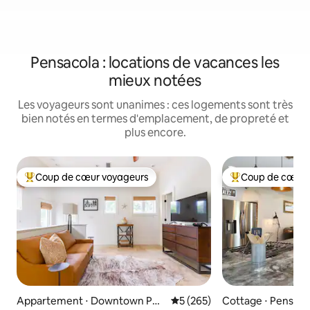
Pensacola : locations de vacances les
mieux notées
Les voyageurs sont unanimes : ces logements sont très
bien notés en termes d'emplacement, de propreté et
plus encore.
Coup de cœur voyageurs
Coup de cœur 
Coups de cœur voyageurs les plus appréciés
Coups de cœur vo
Appartement ⋅ Downtown Pen
Évaluation moyenne sur la ba
5 (265)
Cottage ⋅ Pensaco