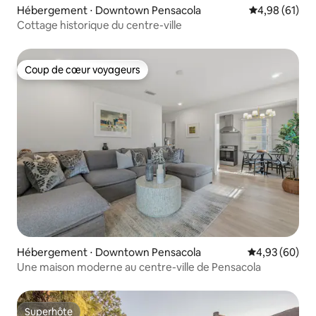
Hébergement ⋅ Downtown Pensacola
Évaluation mo
4,98 (61)
Cottage historique du centre-ville
Coup de cœur voyageurs
Coup de cœur voyageurs
Hébergement ⋅ Downtown Pensacola
Évaluation mo
4,93 (60)
Une maison moderne au centre-ville de Pensacola
Superhôte