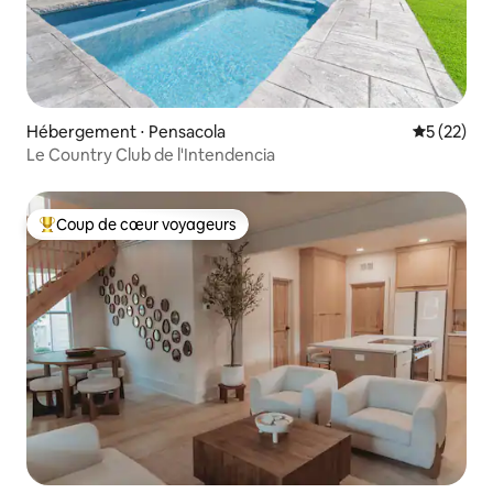
Hébergement ⋅ Pensacola
Évaluation
5 (22)
Le Country Club de l'Intendencia
Coup de cœur voyageurs
Coups de cœur voyageurs les plus appréciés