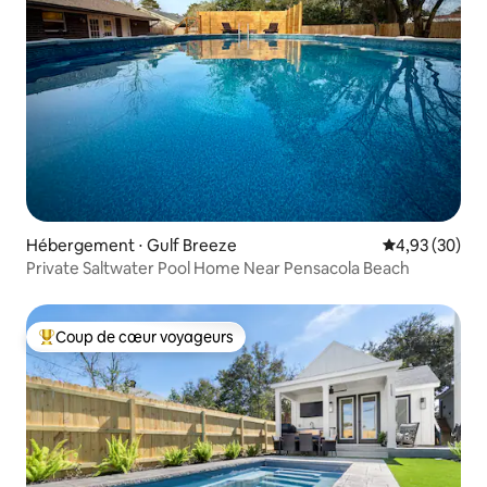
Hébergement ⋅ Gulf Breeze
Évaluation mo
4,93 (30)
Private Saltwater Pool Home Near Pensacola Beach
Coup de cœur voyageurs
Coups de cœur voyageurs les plus appréciés