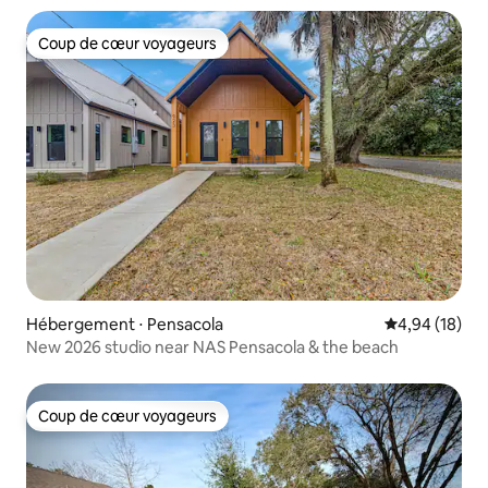
Coup de cœur voyageurs
Coup de cœur voyageurs
Hébergement ⋅ Pensacola
Évaluation mo
4,94 (18)
New 2026 studio near NAS Pensacola & the beach
Coup de cœur voyageurs
Coup de cœur voyageurs