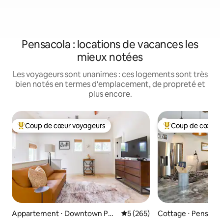
Pensacola : locations de vacances les
mieux notées
Les voyageurs sont unanimes : ces logements sont très
bien notés en termes d'emplacement, de propreté et
plus encore.
Coup de cœur voyageurs
Coup de cœur 
Coups de cœur voyageurs les plus appréciés
Coups de cœur vo
Appartement ⋅ Downtown Pen
Évaluation moyenne sur la ba
5 (265)
Cottage ⋅ Pensaco