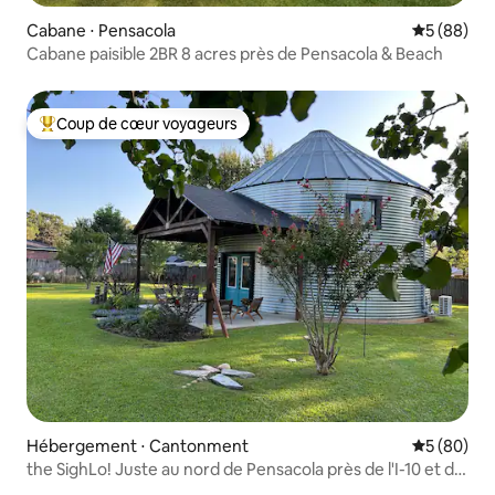
Cabane ⋅ Pensacola
Évaluation
5 (88)
Cabane paisible 2BR 8 acres près de Pensacola & Beach
Coup de cœur voyageurs
Coups de cœur voyageurs les plus appréciés
Hébergement ⋅ Cantonment
Évaluation
5 (80)
the SighLo! Juste au nord de Pensacola près de l'I-10 et de
la Hwy 29