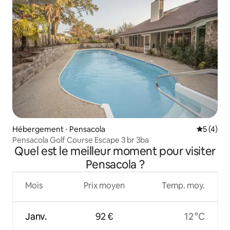
Superhôte
Hébergement ⋅ Pensacola
Évaluatio
5 (4)
Pensacola Golf Course Escape 3 br 3ba
Quel est le meilleur moment pour visiter
Pensacola ?
Mois
Prix moyen
Temp. moy.
Janv.
92 €
12 °C