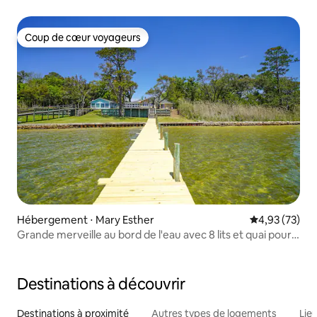
Coup de cœur voyageurs
Coup de cœur voyageurs
Hébergement ⋅ Mary Esther
Évaluation mo
4,93 (73)
Grande merveille au bord de l'eau avec 8 lits et quai pour
bateau
Destinations à découvrir
Destinations à proximité
Autres types de logements
Lie