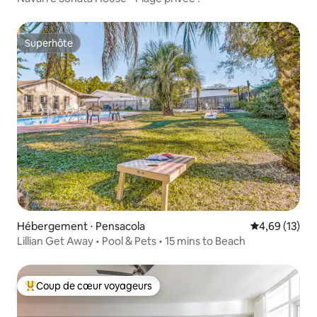
Superhôte
Superhôte
Hébergement ⋅ Pensacola
Évaluation mo
4,69 (13)
Lillian Get Away • Pool & Pets • 15 mins to Beach
Coup de cœur voyageurs
Coups de cœur voyageurs les plus appréciés