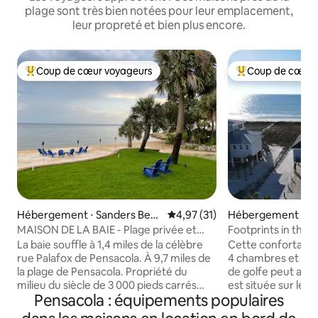
plage sont très bien notées pour leur emplacement,
leur propreté et bien plus encore.
Coup de cœur voyageurs
Coup de cœur 
Coups de cœur voyageurs les plus appréciés
Coups de cœur vo
Hébergement ⋅ Sanders Beac
Évaluation moyenne sur la base
4,97 (31)
Hébergement ⋅ Pe
h
h
MAISON DE LA BAIE - Plage privée et
Footprints in the 
couchers de soleil sur la baie
de mer
La baie souffle à 1,4 miles de la célèbre
Cette confortable
rue Palafox de Pensacola. À 9,7 miles de
4 chambres et 4,5 
la plage de Pensacola. Propriété du
de golfe peut accu
milieu du siècle de 3 000 pieds carrés
est située sur les 
Pensacola : équipements populaires
avec plage de sable privée de 110 pieds
de Navarre Beach. Profitez d'une vu
sur la baie de Pensacola ! Le chalet de la
imprenable sur le 