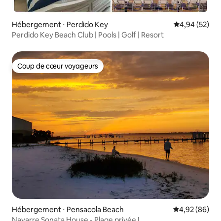
Hébergement ⋅ Perdido Key
Évaluation mo
4,94 (52)
Perdido Key Beach Club | Pools | Golf | Resort
Coup de cœur voyageurs
Coup de cœur voyageurs
Hébergement ⋅ Pensacola Beach
Évaluation mo
4,92 (86)
Navarre Sonata House - Plage privée !