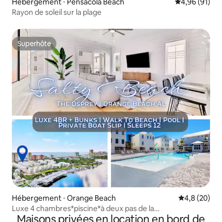
Hébergement ⋅ Pensacola Beach
Évaluation mo
4,96 (91)
Rayon de soleil sur la plage
Superhôte
Superhôte
Hébergement ⋅ Orange Beach
Évaluation m
4,8 (20)
Luxe 4 chambres*piscine*à deux pas de la
Maisons privées en location en bord de
plage*amarrage pour bateau*12 personnes