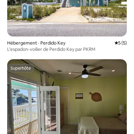
Hébergement ⋅ Perdido Key
Évaluatio
5 (5)
L'espadon-voilier de Perdido Key par PKRM
Superhôte
Superhôte