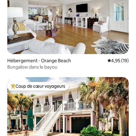
Hébergement ⋅ Orange Beach
Évaluation mo
4,95 (19)
Bungalow dans le bayou
Coup de cœur voyageurs
Coups de cœur voyageurs les plus appréciés