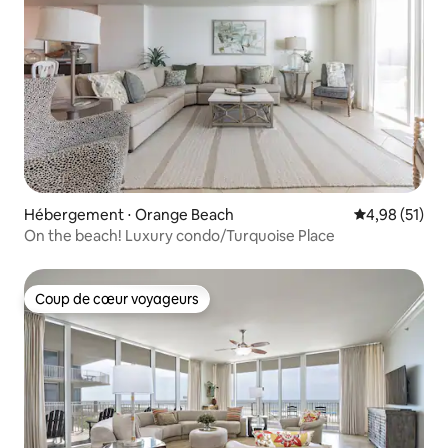
Hébergement ⋅ Orange Beach
Évaluation mo
4,98 (51)
On the beach! Luxury condo/Turquoise Place
Coup de cœur voyageurs
Coup de cœur voyageurs