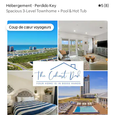
Hébergement ⋅ Perdido Key
Évaluatio
5 (8)
Spacious 3-Level Townhome + Pool & Hot Tub
Coup de cœur voyageurs
Coup de cœur voyageurs