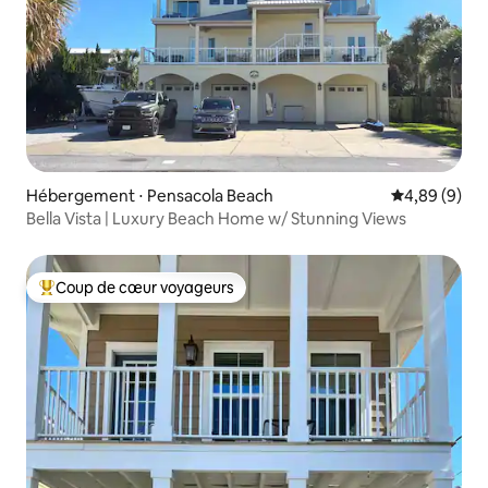
Hébergement ⋅ Pensacola Beach
Évaluation m
4,89 (9)
Bella Vista | Luxury Beach Home w/ Stunning Views
Coup de cœur voyageurs
Coups de cœur voyageurs les plus appréciés