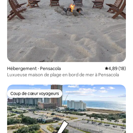
Hébergement ⋅ Pensacola
Évaluation mo
4,89 (18)
Luxueuse maison de plage en bord de mer à Pensacola
Coup de cœur voyageurs
Coup de cœur voyageurs