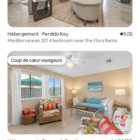
Hébergement ⋅ Perdido Key
Évaluatio
5 (5)
Mediterranean 201 4 bedroom near the Flora Bama
Coup de cœur voyageurs
Coup de cœur voyageurs