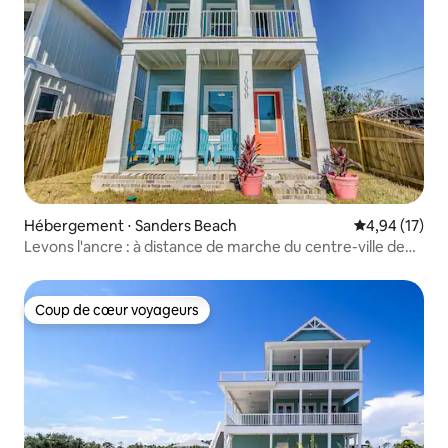
Hébergement ⋅ Sanders Beach
Évaluation mo
4,94 (17)
Levons l'ancre : à distance de marche du centre-ville de
Pensacola
Coup de cœur voyageurs
Coup de cœur voyageurs