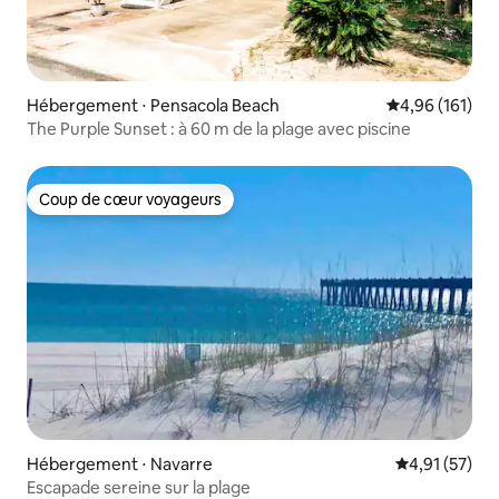
Hébergement ⋅ Pensacola Beach
Évaluation moy
4,96 (161)
The Purple Sunset : à 60 m de la plage avec piscine
Coup de cœur voyageurs
Coup de cœur voyageurs
Hébergement ⋅ Navarre
Évaluation mo
4,91 (57)
Escapade sereine sur la plage