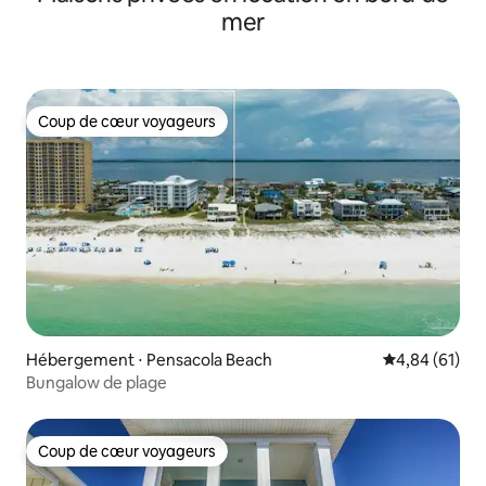
mer
Coup de cœur voyageurs
Coup de cœur voyageurs
Hébergement ⋅ Pensacola Beach
Évaluation mo
4,84 (61)
Bungalow de plage
Coup de cœur voyageurs
Coup de cœur voyageurs