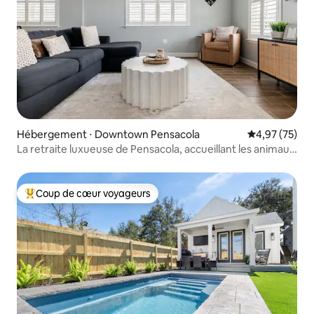
Hébergement ⋅ Downtown Pensacola
Évaluation mo
4,97 (75)
La retraite luxueuse de Pensacola, accueillant les animaux
de compagnie
Coup de cœur voyageurs
Coups de cœur voyageurs les plus appréciés