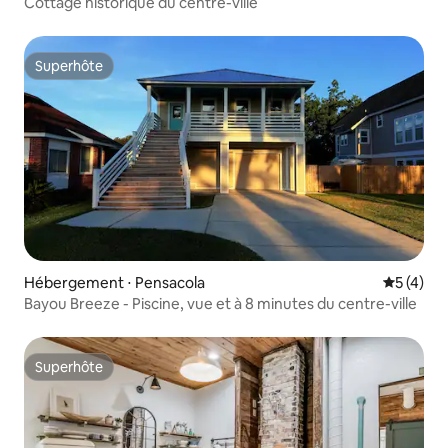
Cottage historique du centre-ville
Superhôte
Superhôte
Hébergement ⋅ Pensacola
Évaluatio
5 (4)
Bayou Breeze - Piscine, vue et à 8 minutes du centre-ville
Superhôte
Superhôte