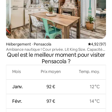
Hébergement ⋅ Pensacola
Évaluation mo
4,92 (97)
Ambiance nautique ! Cour privée. Lit King Size. Capacité
Quel est le meilleur moment pour visiter
d'hébergement de 4 personnes
Pensacola ?
Mois
Prix moyen
Temp. moy.
Janv.
92 €
12 °C
Févr.
97 €
14 °C