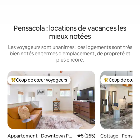
Pensacola : locations de vacances les
mieux notées
Les voyageurs sont unanimes : ces logements sont très
bien notés en termes d'emplacement, de propreté et
plus encore.
Coup de cœur voyageurs
Coup de cœur 
Coups de cœur voyageurs les plus appréciés
Coups de cœur vo
Appartement ⋅ Downtown Pen
Évaluation moyenne sur la ba
5 (265)
Cottage ⋅ Pensaco