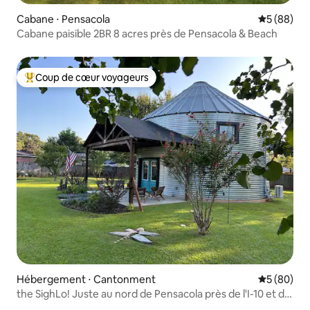
Cabane ⋅ Pensacola
Évaluation
5 (88)
Cabane paisible 2BR 8 acres près de Pensacola & Beach
Coup de cœur voyageurs
Coups de cœur voyageurs les plus appréciés
Hébergement ⋅ Cantonment
Évaluation
5 (80)
the SighLo! Juste au nord de Pensacola près de l'I-10 et de
la Hwy 29