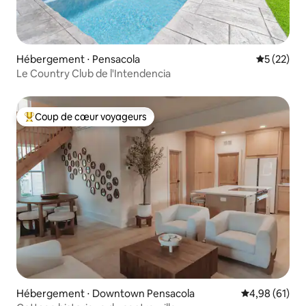
Hébergement ⋅ Pensacola
Évaluation
5 (22)
Le Country Club de l'Intendencia
Coup de cœur voyageurs
Coups de cœur voyageurs les plus appréciés
Hébergement ⋅ Downtown Pensacola
Évaluation mo
4,98 (61)