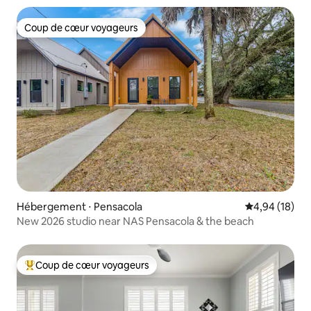
Coup de cœur voyageurs
Coup de cœur voyageurs
Hébergement ⋅ Pensacola
Évaluation mo
4,94 (18)
New 2026 studio near NAS Pensacola & the beach
Coup de cœur voyageurs
Coups de cœur voyageurs les plus appréciés