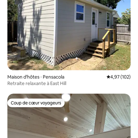
Maison d'hôtes ⋅ Pensacola
Évaluation moy
4,97 (102)
Retraite relaxante à East Hill
Coup de cœur voyageurs
Coup de cœur voyageurs