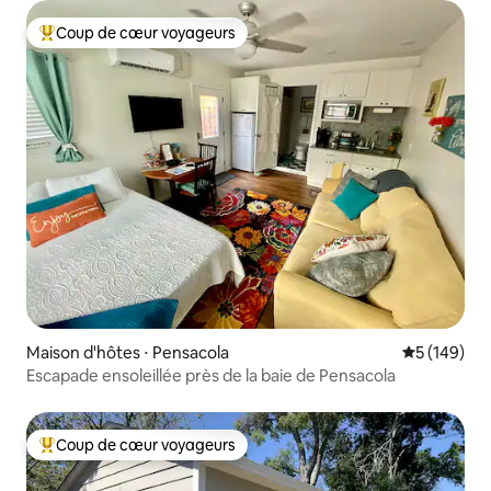
Coup de cœur voyageurs
Coups de cœur voyageurs les plus appréciés
Maison d'hôtes ⋅ Pensacola
Évaluation 
5 (149)
Escapade ensoleillée près de la baie de Pensacola
Coup de cœur voyageurs
Coups de cœur voyageurs les plus appréciés