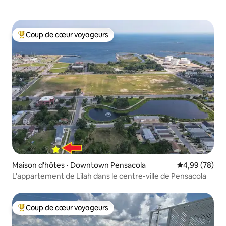
Coup de cœur voyageurs
Coups de cœur voyageurs les plus appréciés
Maison d'hôtes ⋅ Downtown Pensacola
Évaluation mo
4,99 (78)
L'appartement de Lilah dans le centre-ville de Pensacola
Coup de cœur voyageurs
Coups de cœur voyageurs les plus appréciés