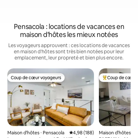
Pensacola : locations de vacances en
maison d'hôtes les mieux notées
Les voyageurs approuvent : ces locations de vacances
en maison d'hôtes sont très bien notées pour leur
emplacement, leur propreté et bien plus encore.
Coup de cœur voyageurs
Coup de cœur 
Coup de cœur voyageurs
Coups de cœur vo
Maison d'hôtes ⋅ Pensacola
Évaluation moyenne sur la base 
4,98 (188)
Maison d'hôtes ⋅ Ea