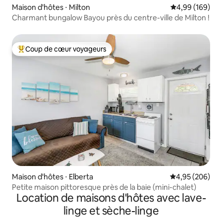
Maison d'hôtes ⋅ Milton
Évaluation moy
4,99 (169)
Charmant bungalow Bayou près du centre-ville de Milton !
Coup de cœur voyageurs
Coups de cœur voyageurs les plus appréciés
Maison d'hôtes ⋅ Elberta
Évaluation moy
4,95 (206)
Petite maison pittoresque près de la baie (mini-chalet)
Location de maisons d'hôtes avec lave-
linge et sèche-linge