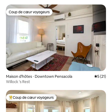
Coup de cœur voyageurs
Coup de cœur voyageurs
Maison d'hôtes ⋅ Downtown Pensacola
Évaluation
5 (21)
Willock 's Rest
Coup de cœur voyageurs
Coups de cœur voyageurs les plus appréciés