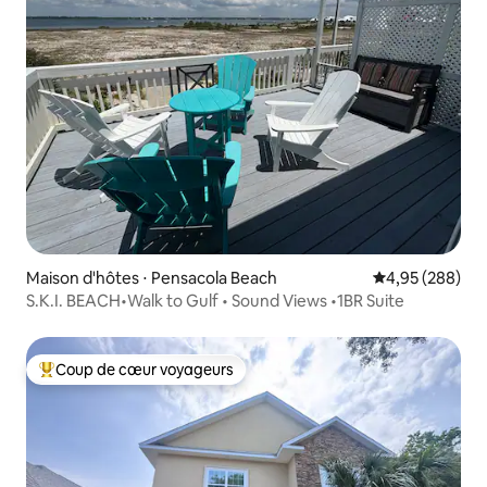
Maison d'hôtes ⋅ Pensacola Beach
Évaluation moy
4,95 (288)
S.K.I. BEACH•Walk to Gulf • Sound Views •1BR Suite
Coup de cœur voyageurs
Coups de cœur voyageurs les plus appréciés