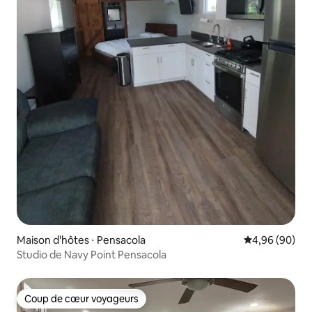
Maison d'hôtes ⋅ Pensacola
Évaluation mo
4,96 (90)
Studio de Navy Point Pensacola
Coup de cœur voyageurs
Coup de cœur voyageurs