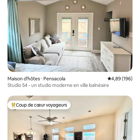
Maison d'hôtes ⋅ Pensacola
Évaluation moy
4,89 (196)
Studio 54 - un studio moderne en ville balnéaire
Coup de cœur voyageurs
Coups de cœur voyageurs les plus appréciés