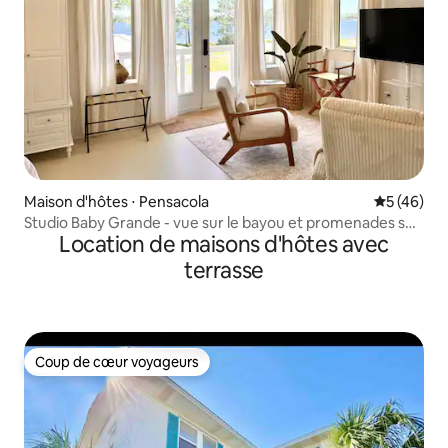
Maison d'hôtes ⋅ Pensacola
Évaluation
5 (46)
Studio Baby Grande - vue sur le bayou et promenades sur
Location de maisons d'hôtes avec
le rivage
terrasse
Coup de cœur voyageurs
Coup de cœur voyageurs