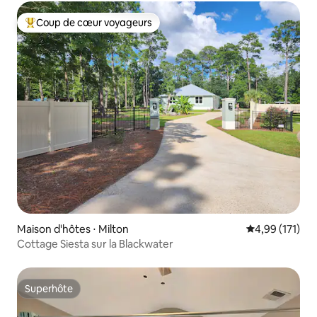
Coup de cœur voyageurs
Coups de cœur voyageurs les plus appréciés
Maison d'hôtes ⋅ Milton
Évaluation moy
4,99 (171)
Cottage Siesta sur la Blackwater
Superhôte
Superhôte