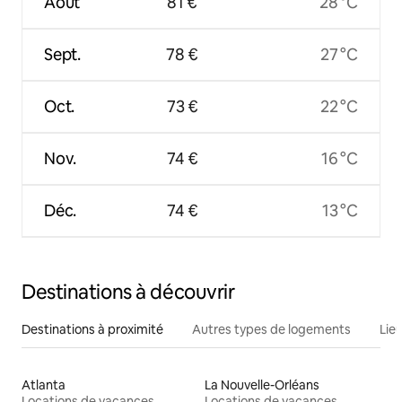
Août
81 €
28 °C
Sept.
78 €
27 °C
Oct.
73 €
22 °C
Nov.
74 €
16 °C
Déc.
74 €
13 °C
Destinations à découvrir
Destinations à proximité
Autres types de logements
Lie
Atlanta
La Nouvelle-Orléans
Locations de vacances
Locations de vacances