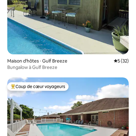
Maison d'hôtes ⋅ Gulf Breeze
Évaluation
5 (32)
Bungalow à Gulf Breeze
Coup de cœur voyageurs
Coups de cœur voyageurs les plus appréciés