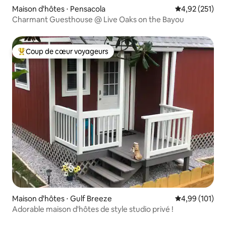
Maison d'hôtes ⋅ Pensacola
Évaluation moy
4,92 (251)
Charmant Guesthouse @ Live Oaks on the Bayou
Coup de cœur voyageurs
Coups de cœur voyageurs les plus appréciés
Maison d'hôtes ⋅ Gulf Breeze
Évaluation moy
4,99 (101)
Adorable maison d'hôtes de style studio privé !