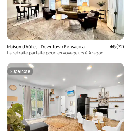
Maison d'hôtes ⋅ Downtown Pensacola
Évaluation
5 (72)
La retraite parfaite pour les voyageurs à Aragon
Superhôte
Superhôte