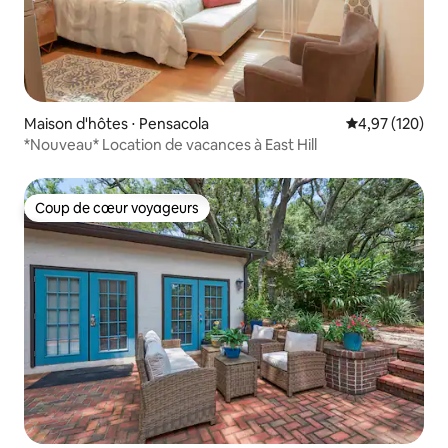
Maison d'hôtes ⋅ Pensacola
Évaluation moy
4,97 (120)
*Nouveau* Location de vacances à East Hill
Coup de cœur voyageurs
Coup de cœur voyageurs