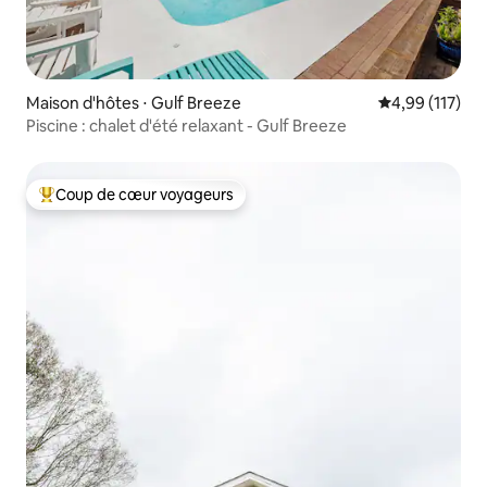
Maison d'hôtes ⋅ Gulf Breeze
Évaluation moy
4,99 (117)
Piscine : chalet d'été relaxant - Gulf Breeze
Coup de cœur voyageurs
Coups de cœur voyageurs les plus appréciés