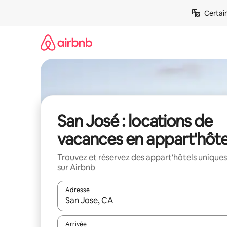
Aller
Certai
directement
au
contenu
San José : locations de
vacances en appart'hôte
Trouvez et réservez des appart'hôtels uniques
sur Airbnb
Adresse
Lorsque les résultats s'affichent, utilisez les flèc
Arrivée