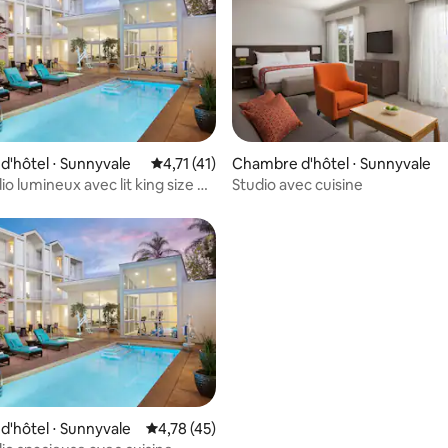
r la base de 13 commentaires : 4,38 sur 5
'hôtel ⋅ Sunnyvale
Évaluation moyenne sur la base de 41 comme
4,71 (41)
Chambre d'hôtel ⋅ Sunnyvale
io lumineux avec lit king size et
Studio avec cuisine
la base de 187 commentaires : 4,66 sur 5
'hôtel ⋅ Sunnyvale
Évaluation moyenne sur la base de 45 comme
4,78 (45)