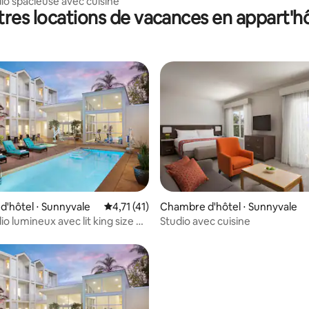
dio spacieuse avec cuisine
res locations de vacances en appart'h
r la base de 13 commentaires : 4,38 sur 5
'hôtel ⋅ Sunnyvale
Évaluation moyenne sur la base de 41 comme
4,71 (41)
Chambre d'hôtel ⋅ Sunnyvale
io lumineux avec lit king size et
Studio avec cuisine