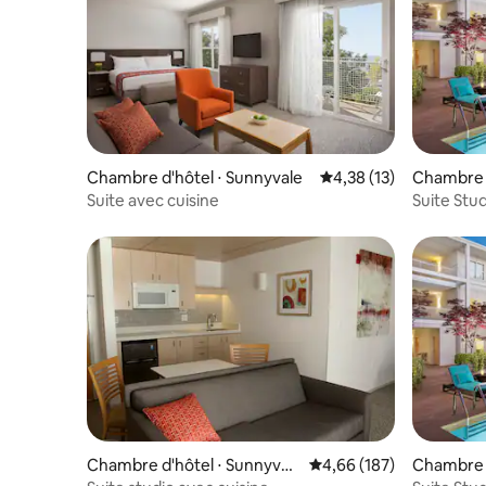
Chambre d'hôtel ⋅ Sunnyvale
Évaluation moyenne su
4,38 (13)
Chambre d
Suite avec cuisine
Suite Stud
cuisine
Chambre d'hôtel ⋅ Sunnyval
Évaluation moyenne sur 
4,66 (187)
Chambre d
e