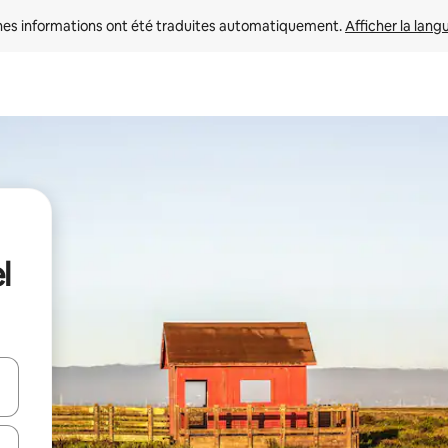
nes informations ont été traduites automatiquement. 
Afficher la lang
l
hes vers le haut et vers le bas pour les parcourir ou en appuyant et en fai