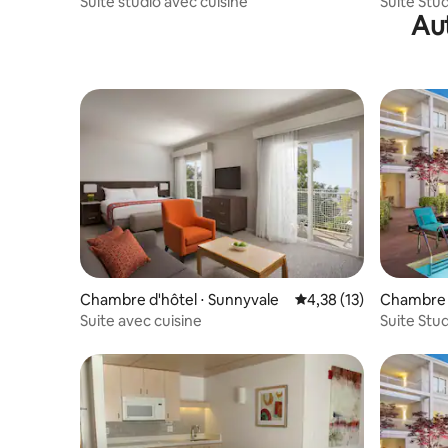
Suite studio avec cuisine
Suite Stu
Aut
Chambre d'hôtel ⋅ Sunnyvale
Évaluation moyenne su
4,38 (13)
Chambre d
Suite avec cuisine
Suite Stud
cuisine