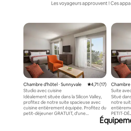
Les voyageurs approuvent ! Ces appart
Chambre d'hôtel ⋅ Sunnyvale
Évaluation moyenne su
4,71 (17)
Chambre d
Studio avec cuisine
Suite avec
Idéalement située dans la Silicon Valley,
Situé dans
profitez de notre suite spacieuse avec
notre sui
cuisine entièrement équipée. Profitez du
entièrement éq
petit-déjeuner GRATUIT, d'une
PETIT-DÉ
Équipemen
connexion Internet sans fil GRATUITE et
connexion
plus encore. En face de l'épicerie
plus encore. En face de
Safeway, Starbucks, Jamba Juice, de
Grocery, 