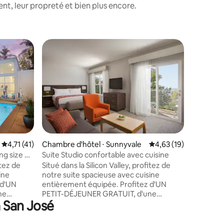
nt, leur propreté et bien plus encore.
ntaires : 4,38 sur 5
Évaluation moyenne sur la base de 41 commentaires : 4,71 sur 5
4,71 (41)
Chambre d'hôtel ⋅ Sunnyvale
Évaluation moyenne su
4,63 (19)
Chambre 
e
ng size et
Suite Studio confortable avec cuisine
Suite stu
itez de
Situé dans la Silicon Valley, profitez de
Situé dans
ine
notre suite spacieuse avec cuisine
notre sui
entièrement équipée. Profitez d'UN
entièrement é
ne
PETIT-DÉJEUNER GRATUIT, d'une
PETIT-DÉ
à San José
ATUITE et
connexion Internet sans fil GRATUITE et
connexion
plus encore. En face de Safeway
plus encore. En face d
e, de
Grocery, Starbucks, Jamba Juice, de
Grocery,