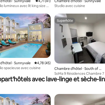
r la base de 13 commentaires : 4,38 sur 5
'hôtel ⋅ Sunnyvale
Évaluation moyenne sur la base de 41 comme
4,71 (41)
Chambre d'hôtel ⋅ Sunnyvale
io lumineux avec lit king size et
Studio avec cuisine
Superhôte
Superhôte
la base de 187 commentaires : 4,66 sur 5
'hôtel ⋅ Sunnyvale
Évaluation moyenne sur la base de 45 comme
4,78 (45)
dio spacieuse avec cuisine
Chambre d'hôtel ⋅ South of Ma
rket
SoMa 9 Résidences Chambre 7 S
part'hôtels avec lave-linge et sèche-li
bain partagée