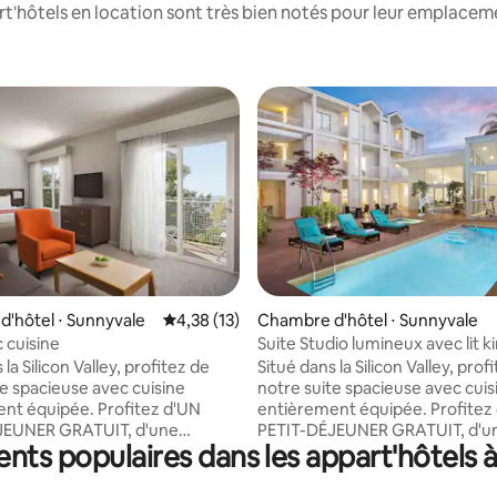
'hôtels en location sont très bien notés pour leur emplaceme
r la base de 17 commentaires : 4,71 sur 5
'hôtel ⋅ Sunnyvale
Évaluation moyenne sur la base de 13 comme
4,38 (13)
Chambre d'hôtel ⋅ Sunnyvale
 cuisine
Suite Studio lumineux avec lit ki
cuisine
 la Silicon Valley, profitez de
Situé dans la Silicon Valley, prof
te spacieuse avec cuisine
notre suite spacieuse avec cuis
uipée. Profitez d'UN
entièrement équipée. Profitez d'UN
JEUNER GRATUIT, d'une
PETIT-DÉJEUNER GRATUIT, d'u
ts populaires dans les appart'hôtels 
 Internet sans fil GRATUITE et
connexion Internet sans fil GR
 Safeway
plus encore. En face de Safeway
Starbucks, Jamba Juice, de
Grocery, Starbucks, Jamba Juic