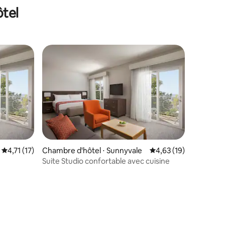
ôtel
ntaires : 4,71 sur 5
Évaluation moyenne sur la base de 17 commentaires : 4,71 sur 5
4,71 (17)
Chambre d'hôtel ⋅ Sunnyvale
Évaluation moyenne su
4,63 (19)
Suite Studio confortable avec cuisine