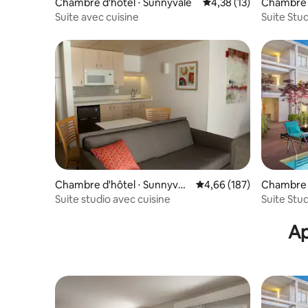
Chambre d'hôtel ⋅ Sunnyvale
Évaluation moyenne su
4,38 (13)
Chambre d
Suite avec cuisine
Suite Stud
cuisine
Chambre d'hôtel ⋅ Sunnyval
Évaluation moyenne sur 
4,66 (187)
Chambre d
e
Suite studio avec cuisine
Suite Stu
Ap