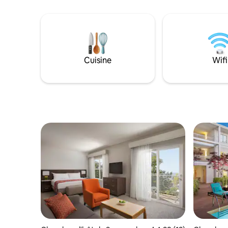
nombreux magasins de spécialités et un
nombreuse
éventail de restaurants. À proximité du
de nombre
Levi Stadium, du Shoreline
du stade 
Amphitheater, du California's Great
Shoreline
America, de la Winchester Mystery
Californi
House, du Twin Creeks Sports Complex,
Wincheste
Cuisine
Wifi
de l'Université de Santa Clara, du Santa
Creeks, de
Clara Swim Club, du Santa Clara Kaiser et
Santa Cla
du Santa Clara Convention Center.
Kaiser et
Clara.