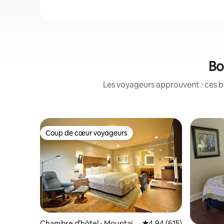
Bo
Les voyageurs approuvent : ces b
Coup de cœur voyageurs
Coup de cœur voyageurs
Chambre d'hôtel ⋅ Mountain
Évaluation moyenne sur 
4,94 (615)