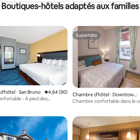
Boutiques-hôtels adaptés aux familles
Superhôte
Superhôte
'hôtel ⋅ San Bruno
Évaluation moyenne sur la base de 90 commen
4,64 (90)
Chambre d'hôtel ⋅ Downtown
onfortable - À pied des
r la base de 21 commentaires : 4,38 sur 5
Oakland
Chambre confortable dans le ce
ts - À quelques minutes de SFO
d'Oakland avec salle de bain pr