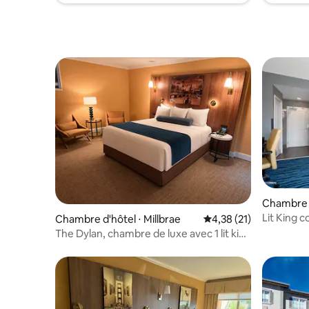
Chambre d
Lit King c
Chambre d'hôtel ⋅ Millbrae
Évaluation moyenne su
4,38 (21)
restauran
The Dylan, chambre de luxe avec 1 lit king
size, balcon