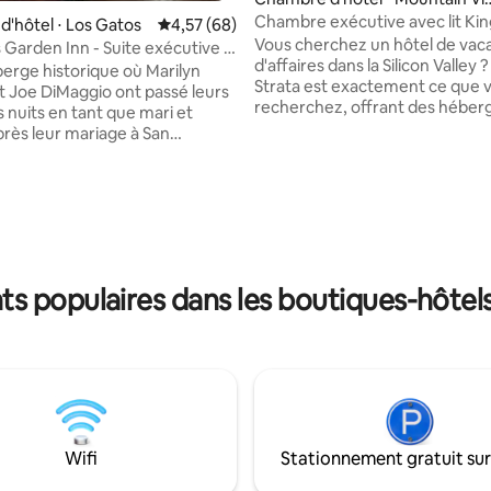
w
Chambre exécutive avec lit Kin
'hôtel ⋅ Los Gatos
Évaluation moyenne sur la base de 68 commen
4,57 (68)
Silicon Valley / Mountain View
Vous cherchez un hôtel de vac
 Garden Inn - Suite exécutive -
d'affaires dans la Silicon Valley ?
berge historique où Marilyn
Strata est exactement ce que 
 Joe DiMaggio ont passé leurs
recherchez, offrant des hébe
 nuits en tant que mari et
de haute technologie pour la dé
ès leur mariage à San
loisirs ou la productivité dans la 
. Nous sommes l'endroit
Valley. L'Hôtel Strata dispose de
es fêtes de mariage. Cette
politiques vertes, de l'énergie s
st pour une suite avec une
renouvelable aux stations de r
ntièrement équipée. La plupart
d'eau avec des bouteilles en a
 de cuisine peuvent accueillir
Pathwater fournies à chaque v
ur une troisième personne.
Vos frais de chambre et taxes 
 dispose de 28 chambres,
s populaires dans les boutiques-hôtels
perçus avant votre arrivée.
c salle de bain privée, la moitié
cuisines entièrement
onnées. En-cas fournis.
Wifi
Stationnement gratuit sur