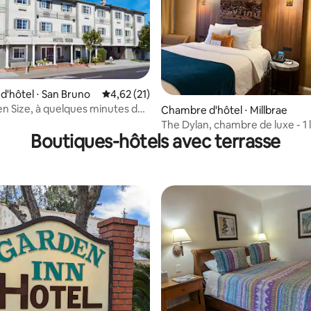
'hôtel ⋅ San Bruno
Évaluation moyenne sur la base de 21 comme
4,62 (21)
een Size, à quelques minutes de
ur la base de 6 commentaires : 4,67 sur 5
Chambre d'hôtel ⋅ Millbrae
stance de marche des
The Dylan, chambre de luxe - 1 
ts
Boutiques-hôtels avec terrasse
size, balcon