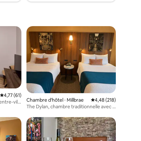
taires : 4,64 sur 5
Évaluation moyenne sur la base de 61 commentaires : 4,77 sur 5
4,77 (61)
Chambre d'hôtel ⋅ Millbrae
Évaluation moyenne sur
4,48 (218)
ntre-ville
The Dylan, chambre traditionnelle avec 2
ivée
lits doubles XL