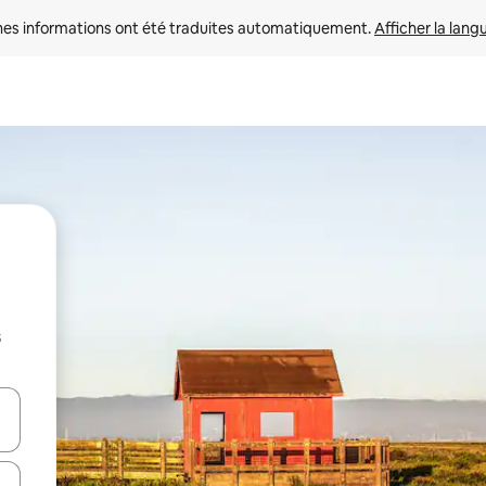
nes informations ont été traduites automatiquement. 
Afficher la lang
s
hes vers le haut et vers le bas pour les parcourir ou en appuyant et en fai