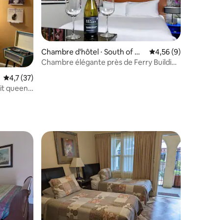
Chambre d'hôtel ⋅ South of Ma
Évaluation moyenne s
4,56 (9)
rket
Chambre élégante près de Ferry Building
ntaires : 4,62 sur 5
et Embarcadero
Évaluation moyenne sur la base de 37 commentaires : 4,7 sur 5
4,7 (37)
lit queen