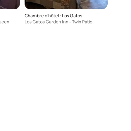
Chambre d'hôtel ⋅ Los Gatos
Queen
Los Gatos Garden Inn - Twin Patio
taires : 4,54 sur 5