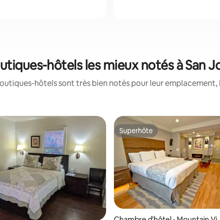
utiques-hôtels les mieux notés à San J
outiques-hôtels sont très bien notés pour leur emplacement, l
Superhôte
Superhôte
la base de 615 commentaires : 4,94 sur 5
Chambre d'hôtel ⋅ Mountain Vi