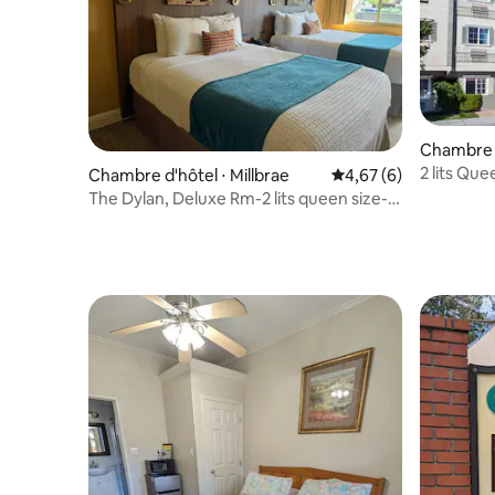
Chambre d
2 lits Qu
Chambre d'hôtel ⋅ Millbrae
Évaluation moyenne s
4,67 (6)
SFO, à di
The Dylan, Deluxe Rm-2 lits queen size-
restauran
balcon disponible