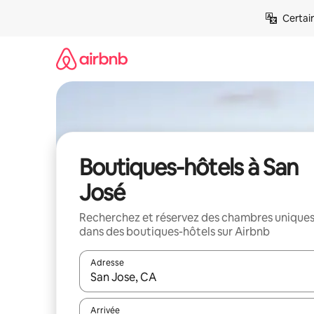
Aller
Certai
directement
au
contenu
Boutiques-hôtels à San
José
Recherchez et réservez des chambres unique
dans des boutiques-hôtels sur Airbnb
Adresse
Lorsque les résultats s'affichent, utilisez les flèc
Arrivée