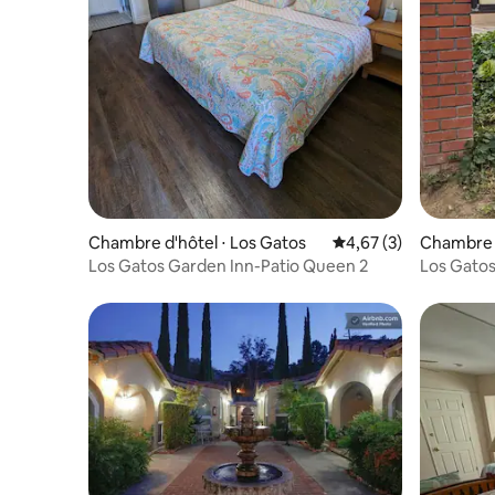
Chambre d'hôtel ⋅ Los Gatos
Évaluation moyenne s
4,67 (3)
Chambre d
Los Gatos Garden Inn-Patio Queen 2
Los Gatos
Tulipes