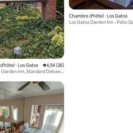
Chambre d'hôtel ⋅ Los Gatos
Los Gatos Garden Inn - Patio 
ur la base de 3 commentaires : 4,67 sur 5
'hôtel ⋅ Los Gatos
Évaluation moyenne sur la base de 26 commen
4,54 (26)
 Garden Inn, Standard Deluxe,