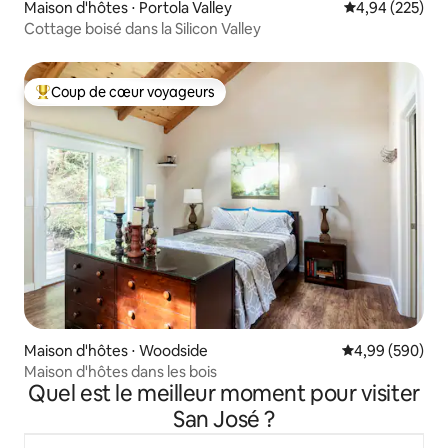
Maison d'hôtes ⋅ Portola Valley
Évaluation moy
4,94 (225)
Cottage boisé dans la Silicon Valley
Coup de cœur voyageurs
Coups de cœur voyageurs les plus appréciés
Maison d'hôtes ⋅ Woodside
Évaluation moy
4,99 (590)
Maison d'hôtes dans les bois
Quel est le meilleur moment pour visiter
San José ?