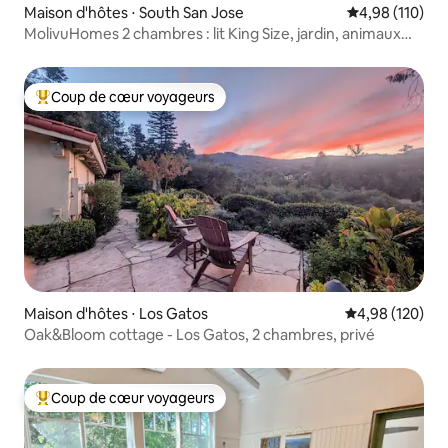
Maison d'hôtes ⋅ South San Jose
Évaluation moy
4,98 (110)
MolivuHomes 2 chambres : lit King Size, jardin, animaux
acceptés
Coup de cœur voyageurs
Coups de cœur voyageurs les plus appréciés
Maison d'hôtes ⋅ Los Gatos
Évaluation moy
4,98 (120)
Oak&Bloom cottage - Los Gatos, 2 chambres, privé
Coup de cœur voyageurs
Coups de cœur voyageurs les plus appréciés