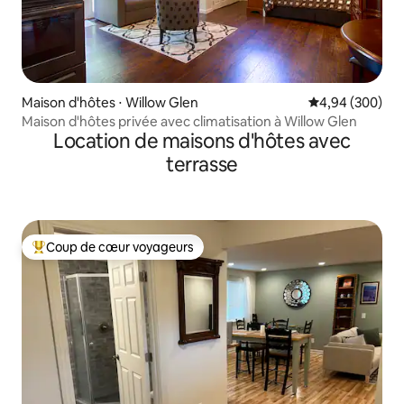
Maison d'hôtes ⋅ Willow Glen
Évaluation moy
4,94 (300)
Maison d'hôtes privée avec climatisation à Willow Glen
Location de maisons d'hôtes avec
terrasse
Coup de cœur voyageurs
Coups de cœur voyageurs les plus appréciés