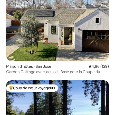
Maison d'hôtes ⋅ San Jose
Évaluation moy
4,96 (129)
Garden Cottage avec jacuzzi • Base pour la Coupe du
monde
Coup de cœur voyageurs
Coups de cœur voyageurs les plus appréciés