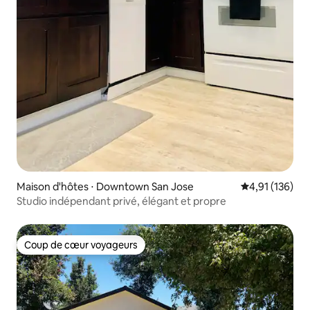
Maison d'hôtes ⋅ Downtown San Jose
Évaluation moy
4,91 (136)
Studio indépendant privé, élégant et propre
Coup de cœur voyageurs
Coup de cœur voyageurs