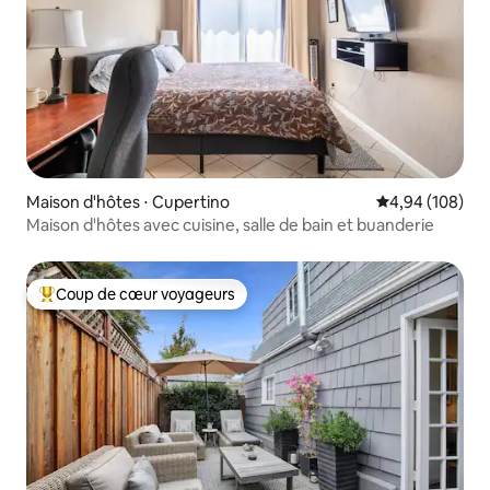
Maison d'hôtes ⋅ Cupertino
Évaluation moy
4,94 (108)
Maison d'hôtes avec cuisine, salle de bain et buanderie
Coup de cœur voyageurs
Coups de cœur voyageurs les plus appréciés