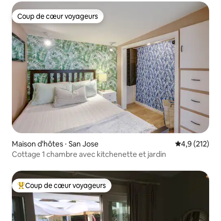
Coup de cœur voyageurs
Coup de cœur voyageurs
Maison d'hôtes ⋅ San Jose
Évaluation mo
4,9 (212)
Cottage 1 chambre avec kitchenette et jardin
Coup de cœur voyageurs
Coups de cœur voyageurs les plus appréciés