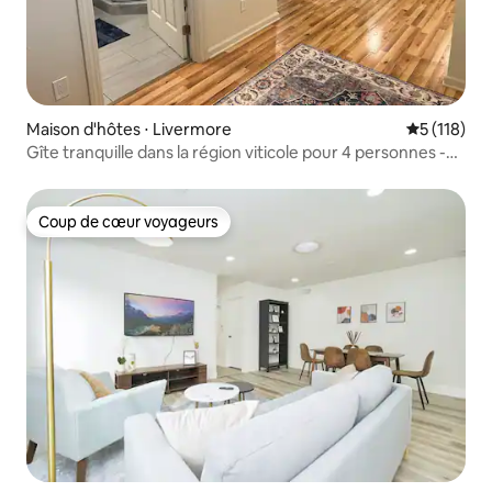
Maison d'hôtes ⋅ Livermore
Évaluation 
5 (118)
Gîte tranquille dans la région viticole pour 4 personnes -
Animaux acceptés
Coup de cœur voyageurs
Coup de cœur voyageurs