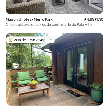
Maison d'hôtes ⋅ Menlo Park
Évaluation moy
4,99 (178)
Chalet pittoresque près du centre-ville de Palo Alto
Coup de cœur voyageurs
Coups de cœur voyageurs les plus appréciés