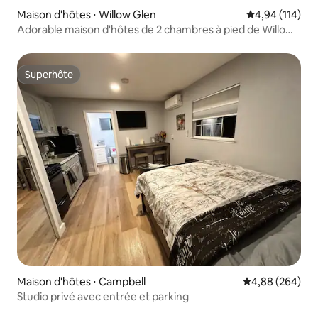
Maison d'hôtes ⋅ Willow Glen
Évaluation moy
4,94 (114)
Adorable maison d'hôtes de 2 chambres à pied de Willow
Glen DWTN
Superhôte
Superhôte
Maison d'hôtes ⋅ Campbell
Évaluation moy
4,88 (264)
Studio privé avec entrée et parking