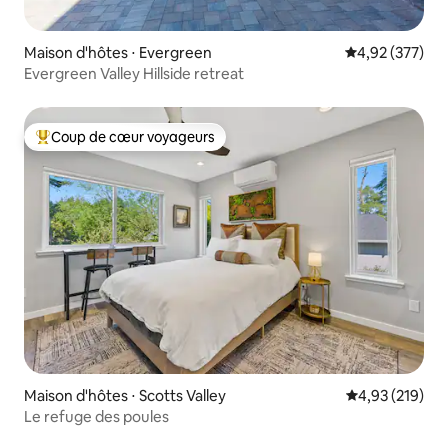
Maison d'hôtes ⋅ Evergreen
Évaluation moy
4,92 (377)
Evergreen Valley Hillside retreat
Coup de cœur voyageurs
Coups de cœur voyageurs les plus appréciés
Maison d'hôtes ⋅ Scotts Valley
Évaluation moy
4,93 (219)
Le refuge des poules