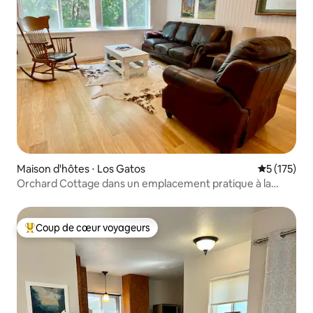
Maison d'hôtes ⋅ Los Gatos
Évaluation 
5 (175)
Orchard Cottage dans un emplacement pratique à la
campagne
Coup de cœur voyageurs
Coups de cœur voyageurs les plus appréciés