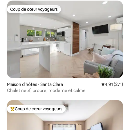
Coup de cœur voyageurs
Coup de cœur voyageurs
Maison d'hôtes ⋅ Santa Clara
Évaluation moy
4,91 (271)
Chalet neuf, propre, moderne et calme
Coup de cœur voyageurs
Coups de cœur voyageurs les plus appréciés