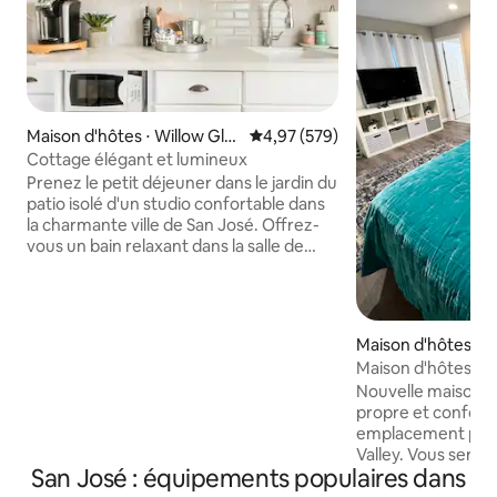
Maison d'hôtes ⋅ Willow Gle
Évaluation moyenne sur la base 
4,97 (579)
n
Cottage élégant et lumineux
Prenez le petit déjeuner dans le jardin du
patio isolé d'un studio confortable dans
la charmante ville de San José. Offrez-
vous un bain relaxant dans la salle de
bain toute blanche, détendez-vous avec
un livre dans une chaise ancienne sous la
fenêtre à guillotine ou blottissez-vous
dans le lit en bois sculpté près du feu. Le
Maison d'hôtes ⋅ S
chalet a été entièrement rénové.
Maison d'hôtes ent
Détendez-vous dans un tout nouveau lit
avec entrée à serr
Nouvelle maison d
King Size et profitez de la toute nouvelle
propre et confort
salle de bain complète. Roku TV,
emplacement privil
climatisation/chauffage et un foyer
Valley. Vous serez
électrique pour se détendre.
San José : équipements populaires dans
lorsque vous séjou
Kitchenette entièrement équipée et
minutes en voiture