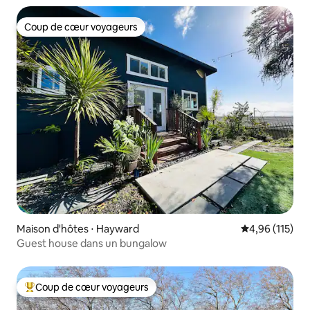
Coup de cœur voyageurs
Coup de cœur voyageurs
Maison d'hôtes ⋅ Hayward
Évaluation moy
4,96 (115)
Guest house dans un bungalow
Coup de cœur voyageurs
Coups de cœur voyageurs les plus appréciés