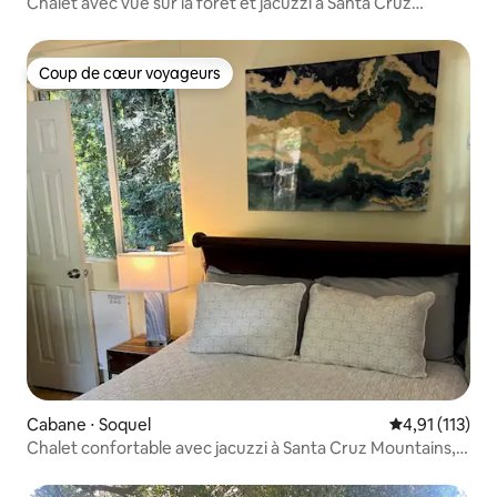
Chalet avec vue sur la forêt et jacuzzi à Santa Cruz
Mountains Animaux acceptés
Coup de cœur voyageurs
Coup de cœur voyageurs
Cabane ⋅ Soquel
Évaluation mo
4,91 (113)
Chalet confortable avec jacuzzi à Santa Cruz Mountains,
animaux acceptés