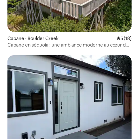
Cabane ⋅ Boulder Creek
Évaluation
5 (18)
Cabane en séquoia : une ambiance moderne au cœur de
la nature