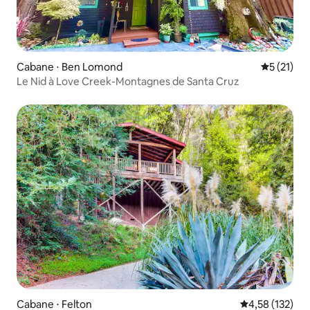
Cabane ⋅ Ben Lomond
Évaluation
5 (21)
Le Nid à Love Creek-Montagnes de Santa Cruz
Cabane ⋅ Felton
Évaluation moy
4,58 (132)