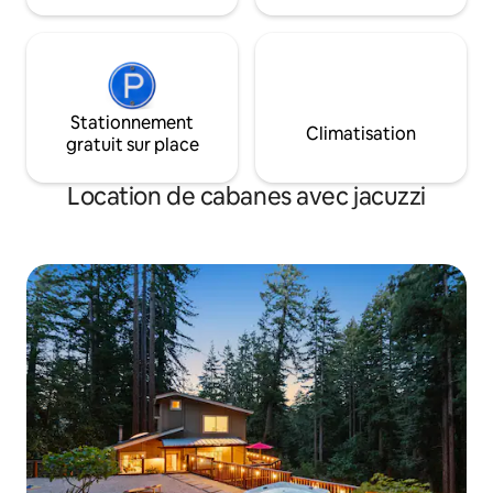
de 
affectés par les coupures de courant.
Stationnement
Climatisation
gratuit sur place
Location de cabanes avec jacuzzi