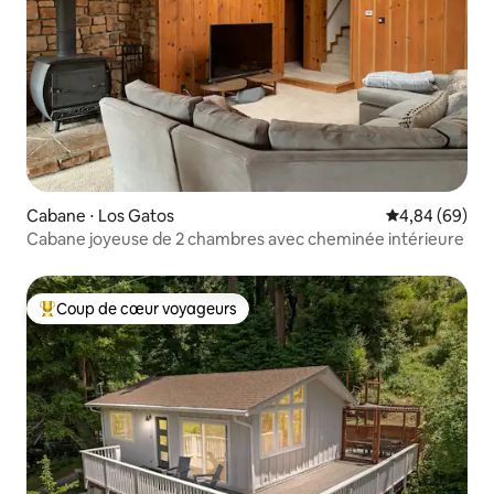
Cabane ⋅ Los Gatos
Évaluation mo
4,84 (69)
Cabane joyeuse de 2 chambres avec cheminée intérieure
Coup de cœur voyageurs
Coups de cœur voyageurs les plus appréciés