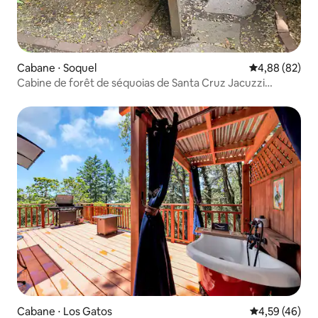
Cabane ⋅ Soquel
Évaluation mo
4,88 (82)
Cabine de forêt de séquoias de Santa Cruz Jacuzzi
Animaux acceptés
Cabane ⋅ Los Gatos
Évaluation mo
4,59 (46)