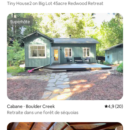
Tiny House2 on Big Lot 45acre Redwood Retreat
Superhôte
Superhôte
Cabane ⋅ Boulder Creek
Évaluation m
4,9 (20)
Retraite dans une forêt de séquoias