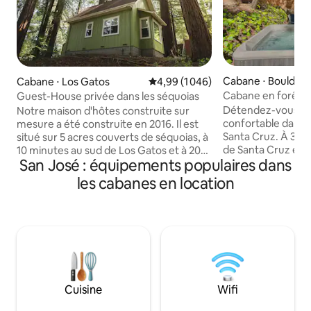
Cabane ⋅ Boulder
Cabane ⋅ Los Gatos
Évaluation moyenne sur la base de
4,99 (1 046)
Cabane en forêt et
Guest-House privée dans les séquoias
Détendez-vous da
Notre maison d'hôtes construite sur
confortable dans 
mesure a été construite en 2016. Il est
Santa Cruz. À 30 m
situé sur 5 acres couverts de séquoias, à
de Santa Cruz et d
10 minutes au sud de Los Gatos et à 20
San José : équipements populaires dans
charmant studio d
minutes de Santa Cruz. Nous avons un
le cadre idéal pou
accès facile aux sentiers de randonnée
les cabanes en location
vie urbaine et se 
pédestre et cyclable, à une dégustation
séquoias. La caban
de vin de classe mondiale, à des
Queen, d'une sall
microbrasseries, à des boutiques, à des
d'une cuisine et d
restaurants incroyables, et plus encore !
privée comprend u
Il y en a pour tous les goûts ! Nous
propane et un ha
sommes entourés d'une ferme
pleinement et se d
arboricole de 35 acres donc très privée,
noter que le chale
mais proche de la Silicon Valley ! Notre
Cuisine
Wifi
sens unique et ven
propriété dispose d'un générateur de
connexion Wi-Fi ma
secours, nous ne sommes donc pas