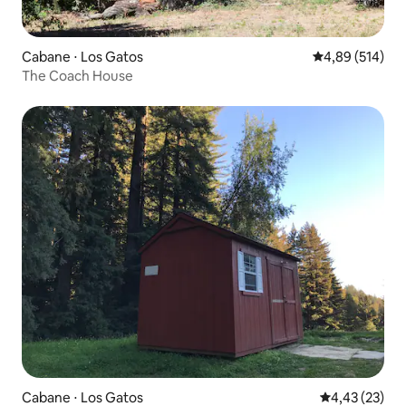
Cabane ⋅ Los Gatos
Évaluation moy
4,89 (514)
The Coach House
Cabane ⋅ Los Gatos
Évaluation mo
4,43 (23)