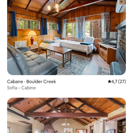
Cabane ⋅ Boulder Creek
Évaluation m
4,7 (27)
Sofia – Cabine