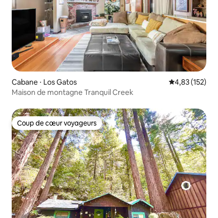
Cabane ⋅ Los Gatos
Évaluation moy
4,83 (152)
Maison de montagne Tranquil Creek
Coup de cœur voyageurs
Coup de cœur voyageurs