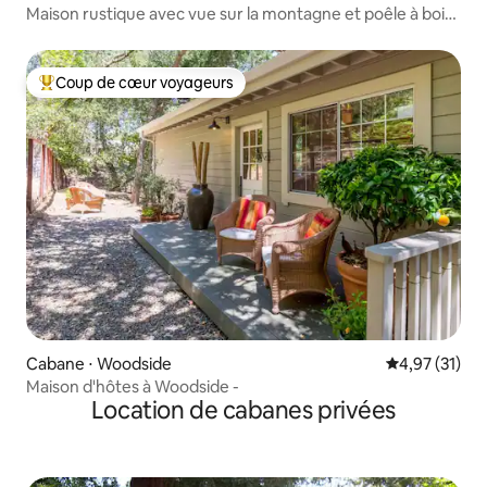
Maison rustique avec vue sur la montagne et poêle à bois :
chiens acceptés
Coup de cœur voyageurs
Coups de cœur voyageurs les plus appréciés
Cabane ⋅ Woodside
Évaluation mo
4,97 (31)
Maison d'hôtes à Woodside -
Location de cabanes privées