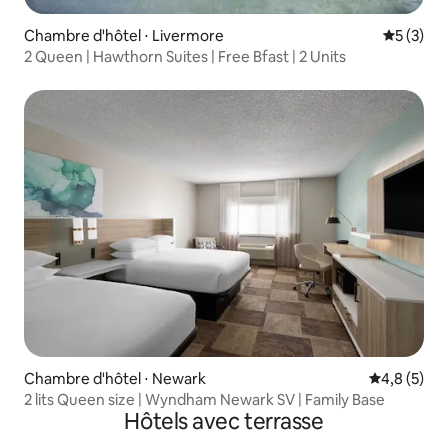
Chambre d'hôtel ⋅ Livermore
Évaluatio
5 (3)
2 Queen | Hawthorn Suites | Free Bfast | 2 Units
Chambre d'hôtel ⋅ Newark
Évaluation 
4,8 (5)
2 lits Queen size | Wyndham Newark SV | Family Base
Hôtels avec terrasse