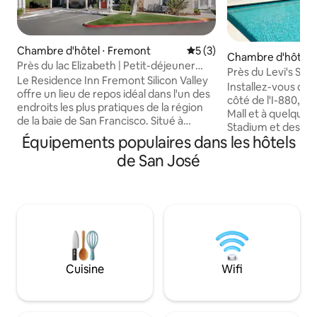
Chambre d'hôtel ⋅ Fremont
Évaluation moyenne sur la 
5 (3)
Chambre d'hôtel ⋅ 
Près du lac Elizabeth | Petit-déjeuner
Près du Levi's Sta
gratuit. Cuisine équipée
Le Residence Inn Fremont Silicon Valley
gratuit. Piscine. Ba
Installez-vous dans
offre un lieu de repos idéal dans l'un des
côté de l'I-880, à
endroits les plus pratiques de la région
Mall et à quelques
de la baie de San Francisco. Situé à
Stadium et des re
quelques minutes seulement des
Équipements populaires dans les hôtels
Réveillez-vous av
magasins, des restaurants, du lac
chaud gratuit, dé
de San José
Elizabeth et des principales attractions
de la piscine, allez
telles que le parc d'attractions Great
sirotez des cockta
America, cet hôtel pour longs séjours
buffet en semaine ?
allie des suites de style appartement à
aussi. Avec des s
des équipements hôteliers soignés. Que
connexion Wi-Fi r
vous voyagiez pour affaires ou pour le
pour se détendre e
plaisir, profitez d'une cuisine
Silicon Valley, ce s
entièrement équipée, d'un petit-
comme à la maiso
Cuisine
Wifi
déjeuner chaud gratuit, d'une piscine
améliorations que
extérieure et d'un accès 24 h/24 et 7 j/7
dans la plupart de
à la salle de sport.