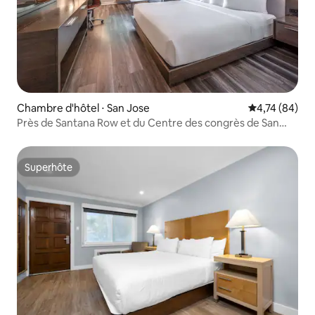
Chambre d'hôtel ⋅ San Jose
Évaluation mo
4,74 (84)
Près de Santana Row et du Centre des congrès de San
José
Superhôte
Superhôte