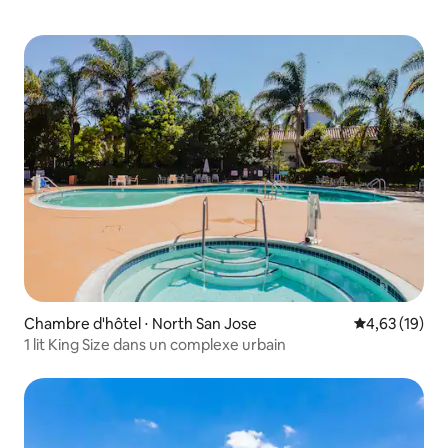
Chambre d'hôtel ⋅ North San Jose
Évaluation mo
4,63 (19)
1 lit King Size dans un complexe urbain