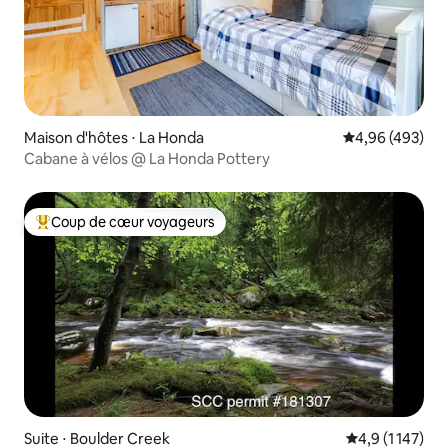
Maison d'hôtes ⋅ La Honda
Évaluation moy
4,96 (493)
Cabane à vélos @ La Honda Pottery
Coup de cœur voyageurs
Coups de cœur voyageurs les plus appréciés
Suite ⋅ Boulder Creek
Évaluation moy
4,9 (1 147)