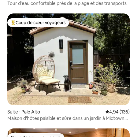
Tour d'eau confortable près de la plage et des transports
Coup de cœur voyageurs
Coups de cœur voyageurs les plus appréciés
Suite ⋅ Palo Alto
Évaluation moy
4,94 (136)
Maison d'hôtes paisible et sûre dans un jardin à Midtown
PA