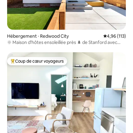
Hébergement ⋅ Redwood City
Évaluation moy
4,96 (113)
🌞 Maison d'hôtes ensoleillée près 🌲 de Stanford avec
patio privé
Coup de cœur voyageurs
Coups de cœur voyageurs les plus appréciés