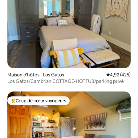
Maison d'hôtes ⋅ Los Gatos
Évaluation moy
4,92 (425)
Los Gatos/Cambrian COTTAGE-HOTTUB/parking privé
Coup de cœur voyageurs
Coups de cœur voyageurs les plus appréciés