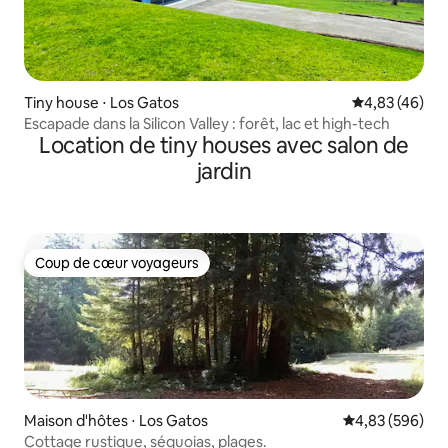
Tiny house ⋅ Los Gatos
Évaluation mo
4,83 (46)
Escapade dans la Silicon Valley : forêt, lac et high-tech
Location de tiny houses avec salon de
jardin
Coup de cœur voyageurs
Coup de cœur voyageurs
Maison d'hôtes ⋅ Los Gatos
Évaluation moy
4,83 (596)
Cottage rustique, séquoias, plages.