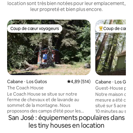
location sont très bien notées pour leur emplacement,
leur propreté et bien plus encore.
Coup de cœur voyageurs
Coup de cœur 
Coup de cœur voyageurs
Coups de cœur vo
Cabane ⋅ Los Gatos
Évaluation moyenne sur la base 
4,89 (514)
Cabane ⋅ Los Gato
The Coach House
Guest-House privé
Le Coach House se situe sur notre
Notre maison d'hô
ferme de chevaux et de lavande au
mesure a été const
sommet de la montagne. Nous
situé sur 5 acres 
proposons des camps d'été pour les
10 minutes au sud 
San José : équipements populaires dans
jeunes, nous sommes donc aménagés
minutes de Santa Cruz. Nous
pour des aventures et des activités de
accès facile aux 
les tiny houses en location
plein air amusantes. Amusez-vous avec
pédestre et cyclab