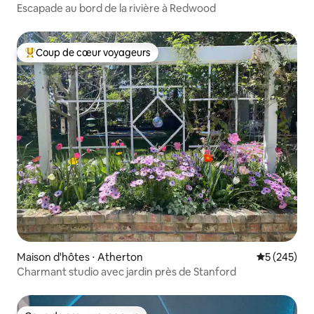
Escapade au bord de la rivière à Redwood
Coup de cœur voyageurs
Coups de cœur voyageurs les plus appréciés
Maison d'hôtes ⋅ Atherton
Évaluation 
5 (245)
Charmant studio avec jardin près de Stanford