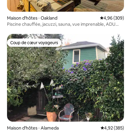
Maison d'hôtes ⋅ Oakland
Évaluation moy
4,96 (309)
Piscine chauffée, jacuzzi, sauna, vue imprenable, ADU
chic !
Coup de cœur voyageurs
Coup de cœur voyageurs
Maison d'hôtes ⋅ Alameda
Évaluation moy
4,92 (385)