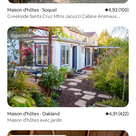
Maison d'hôtes ⋅ Soquel
Évaluation moy
4,92 (100)
Creekside Santa Cruz Mtns Jacuzzi Cabine Animaux
acceptés
Superhôte
Superhôte
Maison d'hôtes ⋅ Oakland
Évaluation moy
4,91 (422)
Maison d'hôtes avec jardin