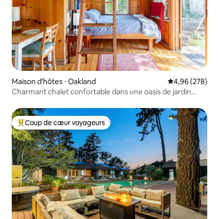
Maison d'hôtes ⋅ Oakland
Évaluation moy
4,96 (278)
Charmant chalet confortable dans une oasis de jardin
écologique
Coup de cœur voyageurs
Coups de cœur voyageurs les plus appréciés