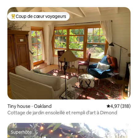
baie
Coup de cœur voyageurs
Coups de cœur voyageurs les plus appréciés
Tiny house ⋅ Oakland
Évaluation moy
4,97 (318)
Cottage de jardin ensoleillé et rempli d'art à Dimond
Superhôte
Superhôte