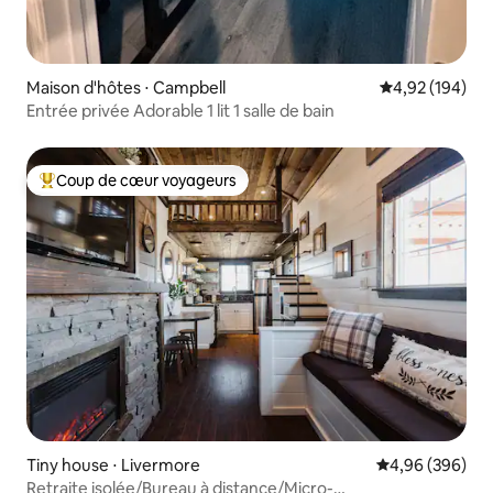
Maison d'hôtes ⋅ Campbell
Évaluation moy
4,92 (194)
Entrée privée Adorable 1 lit 1 salle de bain
Coup de cœur voyageurs
Coups de cœur voyageurs les plus appréciés
Tiny house ⋅ Livermore
Évaluation moy
4,96 (396)
Retraite isolée/Bureau à distance/Micro-