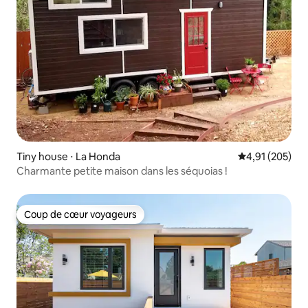
Tiny house ⋅ La Honda
Évaluation moy
4,91 (205)
Charmante petite maison dans les séquoias !
Coup de cœur voyageurs
Coup de cœur voyageurs