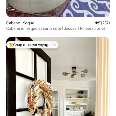
Cabane ⋅ Soquel
Évaluation 
5 (237)
Cabane en séquoias sur la côte | Jacuzzi | Ruisseau privé
Coup de cœur voyageurs
Coups de cœur voyageurs les plus appréciés