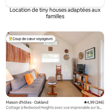
Location de tiny houses adaptées aux
familles
Coup de cœur voyageurs
Coups de cœur voyageurs les plus appréciés
Maison d'hôtes ⋅ Oakland
Évaluation moy
4,99 (246)
Cottage à Redwood Heights avec vue imprenable sur la