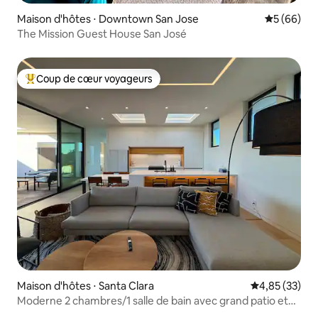
Maison d'hôtes ⋅ Downtown San Jose
Évaluation
5 (66)
The Mission Guest House San José
Coup de cœur voyageurs
Coups de cœur voyageurs les plus appréciés
Maison d'hôtes ⋅ Santa Clara
Évaluation mo
4,85 (33)
Moderne 2 chambres/1 salle de bain avec grand patio et
table de billard