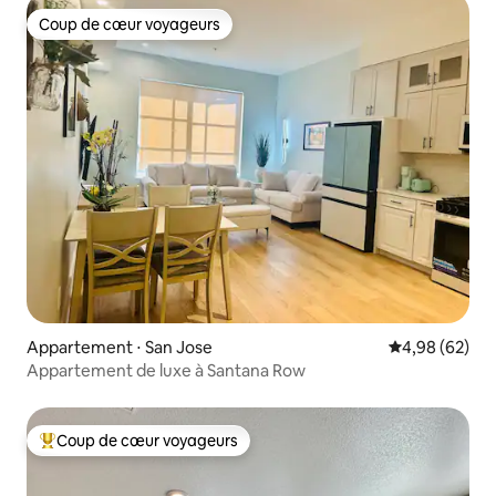
Coup de cœur voyageurs
Coup de cœur voyageurs
Appartement ⋅ San Jose
Évaluation mo
4,98 (62)
Appartement de luxe à Santana Row
Coup de cœur voyageurs
Coups de cœur voyageurs les plus appréciés