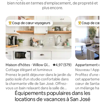
bien notés en termes d'emplacement, de propreté et
plus encore.
Coup de cœur voyageurs
Coup de cœur 
Coups de cœur voyageurs les plus appréciés
Coups de cœur vo
Maison d'hôtes ⋅ Willow Gle
Évaluation moyenne sur la base 
4,97 (579)
Appartement en r
n
San Jose
Cottage élégant et lumineux
Nouveau ! Appart
Santana Row
Prenez le petit déjeuner dans le jardin du
Profitez d'une ex
patio isolé d'un studio confortable dans
cet appartement é
la charmante ville de San José. Offrez-
cœur de Santana R
vous un bain relaxant dans la salle de
un mélange haut 
Équipements populaires dans les
bain toute blanche, détendez-vous avec
résidentiels, com
un livre dans une chaise ancienne sous la
restauration dans l
locations de vacances à San José
fenêtre à guillotine ou blottissez-vous
Valley. Profitez de restaurants