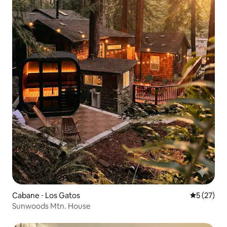
Cabane ⋅ Los Gatos
Évaluation
5 (27)
Sunwoods Mtn. House