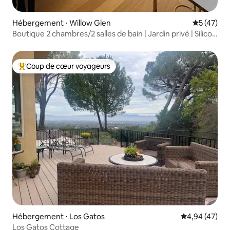
Hébergement ⋅ Willow Glen
Évaluation
5 (47)
Boutique 2 chambres/2 salles de bain | Jardin privé | Silicon
Valley
Coup de cœur voyageurs
Coups de cœur voyageurs les plus appréciés
Hébergement ⋅ Los Gatos
Évaluation mo
4,94 (47)
Los Gatos Cottage