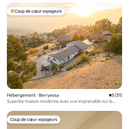
Coup de cœur voyageurs
Coups de cœur voyageurs les plus appréciés
Hébergement ⋅ Berryessa
Évaluation
5 (51)
Superbe maison moderne avec vue imprenable sur la
vallée
Coup de cœur voyageurs
Coup de cœur voyageurs