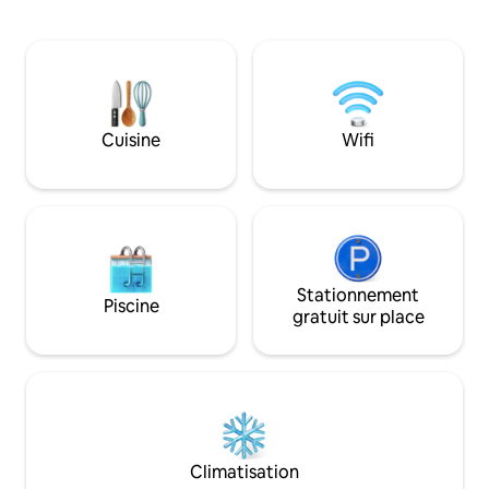
dans le lit en bois sculpté près du feu. Le
gastronomiques, d
chalet a été entièrement rénové.
gamme, de cinéma
Détendez-vous dans un tout nouveau lit
atmosphère animé
King Size et profitez de la toute nouvelle
en plein air et des 
salle de bain complète. Roku TV,
Faites une courte
climatisation/chauffage et un foyer
Westfield Valley F
électrique pour se détendre.
votre voyage dans
Cuisine
Wifi
Kitchenette entièrement équipée et
restauration, de d
coin repas. Cour privée pour profiter et
shopping raffinés. 
se détendre. Chalet indépendant, avec
autoroutes 17, 280
entrée privée et bien éclairée. Une
serrure à pêne dormant codée permet
une entrée sécurisée dans le chalet.
Profitez d'un patio privé qui est
également disponible pour les
Stationnement
Piscine
voyageurs. Nous donnerons à nos
gratuit sur place
voyageurs de l'intimité, mais nous
sommes disponibles par téléphone ou
par SMS si vous avez des questions.
Willow Glen est le quartier le plus
branché de South Bay à San José et dans
la Silicon Valley. Le centre-ville est à deux
pâtés de maisons, avec des restaurants
Climatisation
populaires, des banques, des