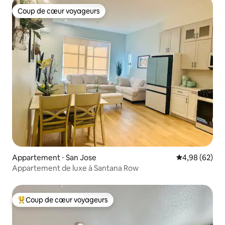
Coup de cœur voyageurs
Coup de cœur voyageurs
Appartement ⋅ San Jose
Évaluation mo
4,98 (62)
Appartement de luxe à Santana Row
Coup de cœur voyageurs
Coups de cœur voyageurs les plus appréciés