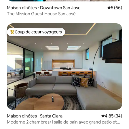
Maison d'hôtes ⋅ Downtown San Jose
Évaluation
5 (66)
The Mission Guest House San José
Coup de cœur voyageurs
Coups de cœur voyageurs les plus appréciés
Maison d'hôtes ⋅ Santa Clara
Évaluation mo
4,85 (34)
Moderne 2 chambres/1 salle de bain avec grand patio et
table de billard