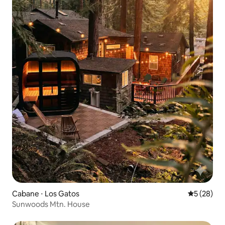
Cabane ⋅ Los Gatos
Évaluation
5 (28)
Sunwoods Mtn. House