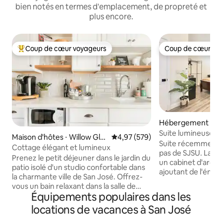
bien notés en termes d'emplacement, de propreté et
plus encore.
Coup de cœur voyageurs
Coup de cœur vo
Coups de cœur voyageurs les plus appréciés
Coup de cœur vo
Hébergement ⋅ D
an Jose
Suite lumineuse et
Maison d'hôtes ⋅ Willow Gle
Évaluation moyenne sur la base 
4,97 (579)
centre de la Silicon
Suite récemment 
n
Cottage élégant et lumineux
pas de SJSU. La ma
Prenez le petit déjeuner dans le jardin du
un cabinet d'arch
patio isolé d'un studio confortable dans
ajoutant de l'éner
la charmante ville de San José. Offrez-
journée, tandis qu
vous un bain relaxant dans la salle de
calmes. Cette retr
Équipements populaires dans les
bain toute blanche, détendez-vous avec
moderne dans un
un livre dans une chaise ancienne sous la
locations de vacances à San José
privilégié de la Sil
fenêtre à guillotine ou blottissez-vous
accès rapide à l'I-