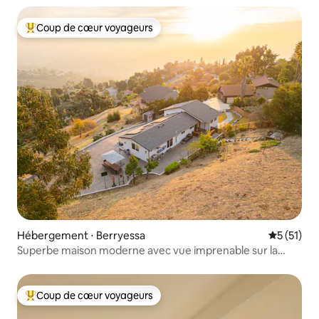
Coup de cœur voyageurs
Coups de cœur voyageurs les plus appréciés
Hébergement ⋅ Berryessa
Évaluation
5 (51)
Superbe maison moderne avec vue imprenable sur la
vallée
Coup de cœur voyageurs
Coups de cœur voyageurs les plus appréciés