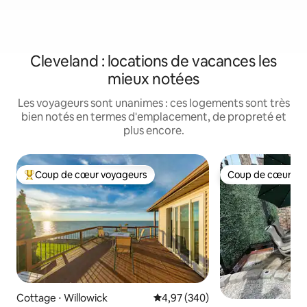
Cleveland : locations de vacances les
mieux notées
Les voyageurs sont unanimes : ces logements sont très
bien notés en termes d'emplacement, de propreté et
plus encore.
Coup de cœur voyageurs
Coup de cœur vo
Coups de cœur voyageurs les plus appréciés
Coup de cœur vo
Cottage ⋅ Willowick
Évaluation moyenne sur la base 
4,97 (340)