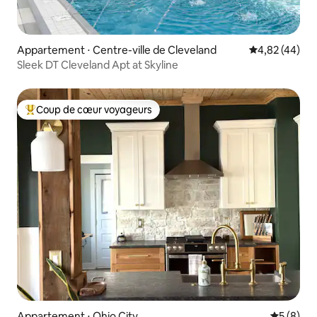
Appartement ⋅ Centre-ville de Cleveland
Évaluation mo
4,82 (44)
Sleek DT Cleveland Apt at Skyline
Coup de cœur voyageurs
Coups de cœur voyageurs les plus appréciés
Appartement ⋅ Ohio City
Évaluatio
5 (8)