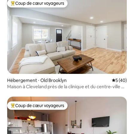
Coup de cœur voyageurs
Coups de cœur voyageurs les plus appréciés
Hébergement ⋅ Old Brooklyn
Évaluation
5 (40)
Maison à Cleveland près de la clinique et du centre-ville de
CLE
Coup de cœur voyageurs
Coups de cœur voyageurs les plus appréciés