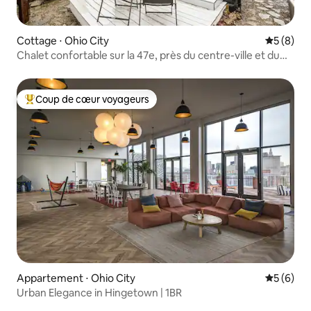
Cottage ⋅ Ohio City
Évaluatio
5 (8)
Chalet confortable sur la 47e, près du centre-ville et du
lac Érié
Coup de cœur voyageurs
Coups de cœur voyageurs les plus appréciés
Appartement ⋅ Ohio City
Évaluatio
5 (6)
Urban Elegance in Hingetown | 1BR