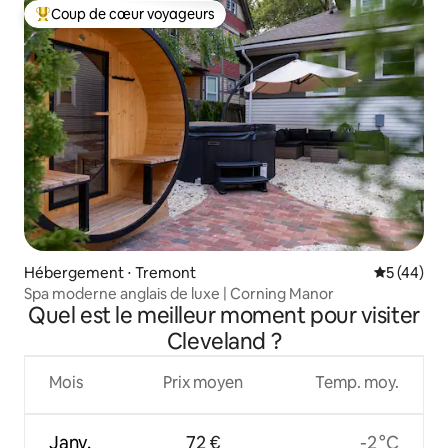
Coup de cœur voyageurs
Coups de cœur voyageurs les plus appréciés
Hébergement ⋅ Tremont
Évaluation
5 (44)
Spa moderne anglais de luxe | Corning Manor
Quel est le meilleur moment pour visiter
Cleveland ?
Mois
Prix moyen
Temp. moy.
Janv.
72 €
-2 °C