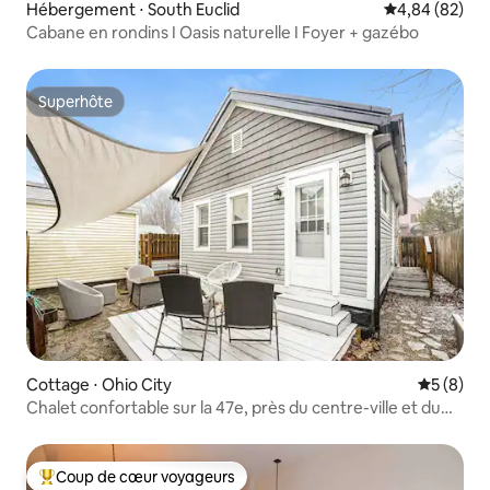
Hébergement ⋅ South Euclid
Évaluation mo
4,84 (82)
Cabane en rondins I Oasis naturelle I Foyer + gazébo
Superhôte
Superhôte
Cottage ⋅ Ohio City
Évaluatio
5 (8)
Chalet confortable sur la 47e, près du centre-ville et du
lac Érié
Coup de cœur voyageurs
Coups de cœur voyageurs les plus appréciés