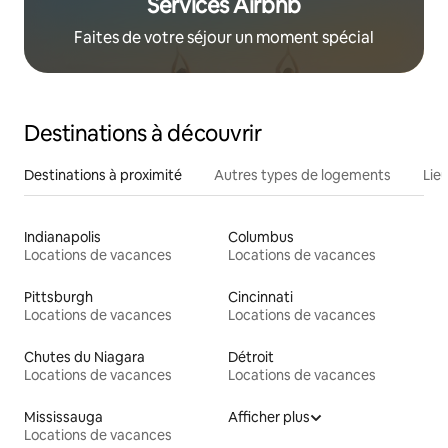
Services Airbnb
Faites de votre séjour un moment spécial
Destinations à découvrir
Destinations à proximité
Autres types de logements
Lie
Indianapolis
Columbus
Locations de vacances
Locations de vacances
Pittsburgh
Cincinnati
Locations de vacances
Locations de vacances
Chutes du Niagara
Détroit
Locations de vacances
Locations de vacances
Mississauga
Afficher plus
Locations de vacances