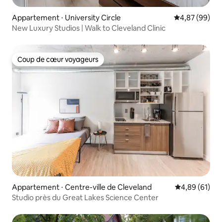
Appartement ⋅ University Circle
Évaluation mo
4,87 (99)
New Luxury Studios | Walk to Cleveland Clinic
Coup de cœur voyageurs
Coup de cœur voyageurs
Appartement ⋅ Centre-ville de Cleveland
Évaluation mo
4,89 (61)
Studio près du Great Lakes Science Center