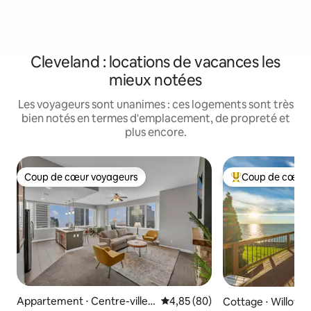
Cleveland : locations de vacances les
mieux notées
Les voyageurs sont unanimes : ces logements sont très
bien notés en termes d'emplacement, de propreté et
plus encore.
Coup de cœur voyageurs
Coup de cœur 
Coup de cœur voyageurs
Coups de cœur vo
Appartement ⋅ Centre-ville
Évaluation moyenne sur la base
4,85 (80)
Cottage ⋅ Willowic