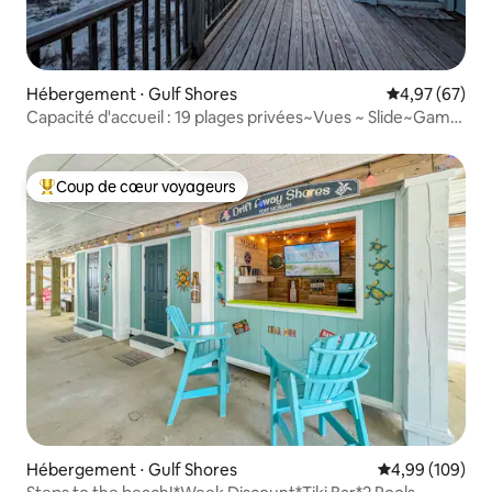
Hébergement ⋅ Gulf Shores
Évaluation mo
4,97 (67)
Capacité d'accueil : 19 plages privées~Vues ~ Slide~Game
Rm~Arcade
Coup de cœur voyageurs
Coups de cœur voyageurs les plus appréciés
Hébergement ⋅ Gulf Shores
Évaluation moy
4,99 (109)