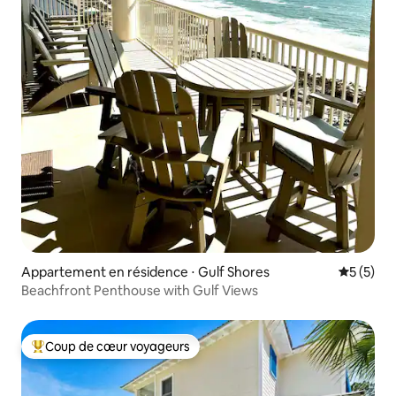
Appartement en résidence ⋅ Gulf Shores
Évaluatio
5 (5)
Beachfront Penthouse with Gulf Views
Coup de cœur voyageurs
Coups de cœur voyageurs les plus appréciés