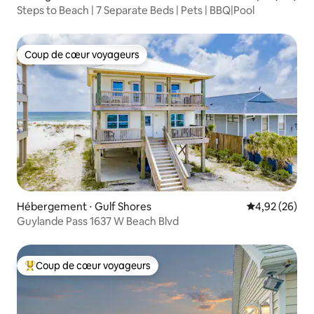
Steps to Beach | 7 Separate Beds | Pets | BBQ|Pool
Coup de cœur voyageurs
Coup de cœur voyageurs
Hébergement ⋅ Gulf Shores
Évaluation mo
4,92 (26)
Guylande Pass 1637 W Beach Blvd
Coup de cœur voyageurs
Coups de cœur voyageurs les plus appréciés