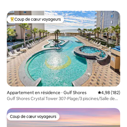
Coup de cœur voyageurs
Coups de cœur voyageurs les plus appréciés
Appartement en résidence ⋅ Gulf Shores
Évaluation moy
4,98 (182)
Gulf Shores Crystal Tower 307-Plage/3 piscines/Salle de
sport
Coup de cœur voyageurs
Coup de cœur voyageurs