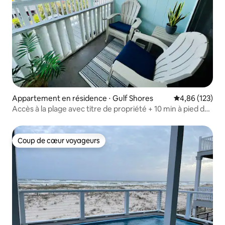
Appartement en résidence ⋅ Gulf Shores
Évaluation moy
4,86 (123)
Accès à la plage avec titre de propriété + 10 min à pied de
la zone de loisirs
Coup de cœur voyageurs
Coup de cœur voyageurs