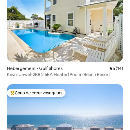
Hébergement ⋅ Gulf Shores
Évaluation
5 (14)
Kiva's Jewel-2BR 2.5BA Heated Pool in Beach Resort
Coup de cœur voyageurs
Coups de cœur voyageurs les plus appréciés