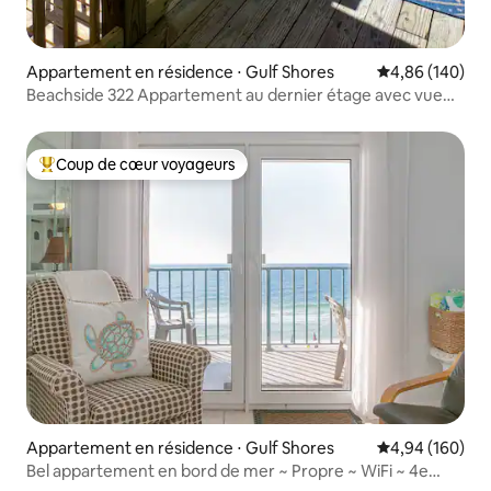
Appartement en résidence ⋅ Gulf Shores
Évaluation moy
4,86 (140)
Beachside 322 Appartement au dernier étage avec vue
sur la plage/piscine
Coup de cœur voyageurs
Coups de cœur voyageurs les plus appréciés
Appartement en résidence ⋅ Gulf Shores
Évaluation moy
4,94 (160)
Bel appartement en bord de mer ~ Propre ~ WiFi ~ 4e