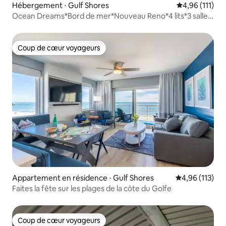
Hébergement ⋅ Gulf Shores
Évaluation moy
4,96 (111)
Ocean Dreams*Bord de mer*Nouveau Reno*4 lits*3 salles
de bain*Vue
Coup de cœur voyageurs
Coup de cœur voyageurs
Appartement en résidence ⋅ Gulf Shores
Évaluation moy
4,96 (113)
Faites la fête sur les plages de la côte du Golfe
Coup de cœur voyageurs
Coup de cœur voyageurs