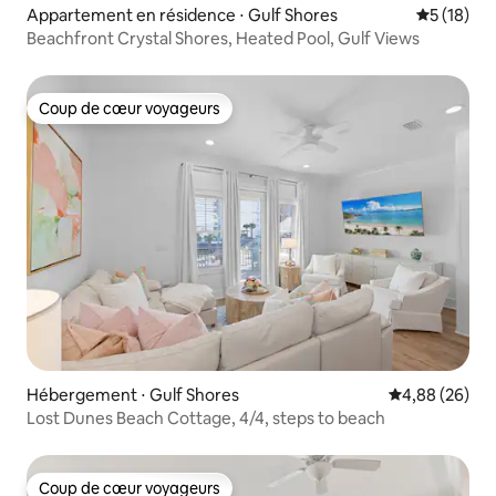
Appartement en résidence ⋅ Gulf Shores
Évaluation
5 (18)
Beachfront Crystal Shores, Heated Pool, Gulf Views
Coup de cœur voyageurs
Coup de cœur voyageurs
Hébergement ⋅ Gulf Shores
Évaluation mo
4,88 (26)
Lost Dunes Beach Cottage, 4/4, steps to beach
Coup de cœur voyageurs