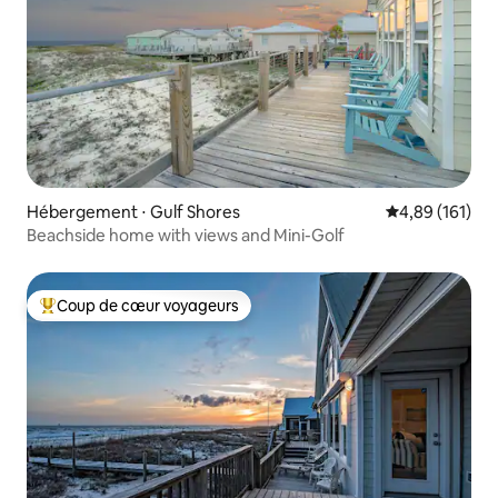
Hébergement ⋅ Gulf Shores
Évaluation moy
4,89 (161)
Beachside home with views and Mini-Golf
Coup de cœur voyageurs
Coups de cœur voyageurs les plus appréciés