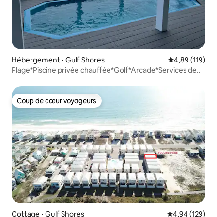
Hébergement ⋅ Gulf Shores
Évaluation moy
4,89 (119)
Plage*Piscine privée chauffée*Golf*Arcade*Services de
luxe*Strlnk
Coup de cœur voyageurs
Coup de cœur voyageurs
Cottage ⋅ Gulf Shores
Évaluation moy
4,94 (129)