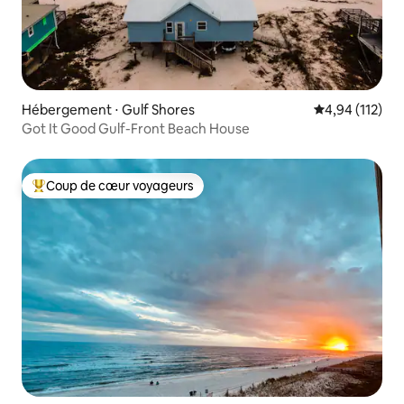
Hébergement ⋅ Gulf Shores
Évaluation moy
4,94 (112)
Got It Good Gulf-Front Beach House
Coup de cœur voyageurs
Coups de cœur voyageurs les plus appréciés