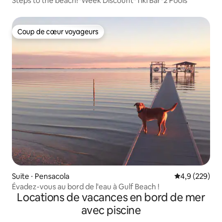
Steps to the beach!*Week Discount*Tiki Bar*2 Pools
Coup de cœur voyageurs
Coup de cœur voyageurs
Suite ⋅ Pensacola
Évaluation mo
4,9 (229)
Évadez-vous au bord de l'eau à Gulf Beach !
Locations de vacances en bord de mer
avec piscine