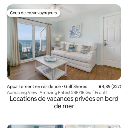
étage
Coup de cœur voyageurs
Coup de cœur voyageurs
Appartement en résidence ⋅ Gulf Shores
Évaluation moy
4,89 (227)
Aamazing View! Amazing Rates! 2BR/1B Gulf Front!
Locations de vacances privées en bord
de mer