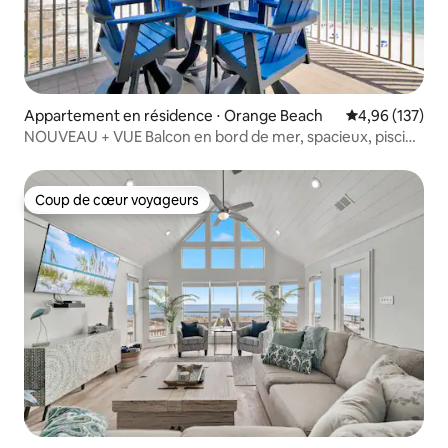
Appartement en résidence ⋅ Orange Beach
Évaluation moy
4,96 (137)
NOUVEAU + VUE Balcon en bord de mer, spacieux, piscine
avec D
Coup de cœur voyageurs
Coup de cœur voyageurs