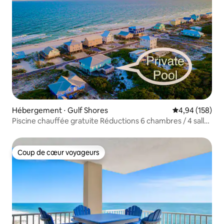
Hébergement ⋅ Gulf Shores
Évaluation moy
4,94 (158)
Piscine chauffée gratuite Réductions 6 chambres / 4 salles
de bain À quelques pas de la plage
Coup de cœur voyageurs
Coup de cœur voyageurs