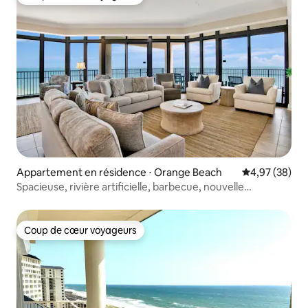
Coup de cœur voyageurs
Appartement en résidence ⋅ Orange Beach
Évaluation mo
4,97 (38)
Spacieuse, rivière artificielle, barbecue, nouvelle
pataugeoire !
Coup de cœur voyageurs
Coup de cœur voyageurs