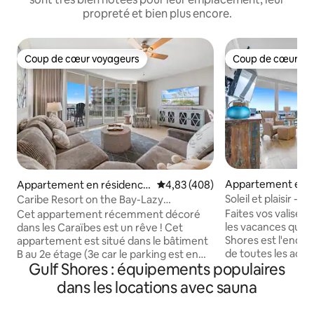
propreté et bien plus encore.
Coup de cœur voyageurs
Coup de cœur vo
Coup de cœur voyageurs
Coup de cœur vo
Appartement en r
Appartement en résidence
Évaluation moyenne sur la base 
4,83 (408)
⋅ Gulf Shores
⋅ Orange Beach
Soleil et plaisir - 
Caribe Resort on the Bay-Lazy
plage
River/Cabanas! B208
Faites vos valises
Cet appartement récemment décoré
les vacances que vou
dans les Caraïbes est un rêve ! Cet
Shores est l'endroi
appartement est situé dans le bâtiment
de toutes les acti
B au 2e étage (3e car le parking est en
Gulf Shores : équipements populaires
vous pouvez imag
dessous) et peut accueillir 8 personnes
avec toutes les acti
confortablement. La nouvelle télévision
dans les locations avec sauna
que le shopping, le
de 65 pouces est équipée de toutes les
d'attractions et le
applications telles que ESPN et Netflix.