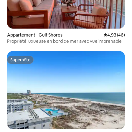
Appartement ⋅ Gulf Shores
Évaluation mo
4,93 (46)
Propriété luxueuse en bord de mer avec vue imprenable
Superhôte
Superhôte