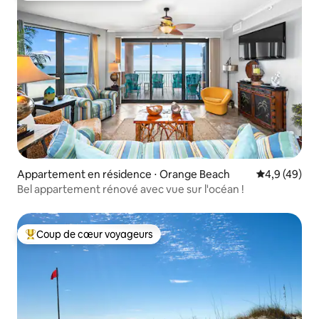
Appartement en résidence ⋅ Orange Beach
Évaluation m
4,9 (49)
Bel appartement rénové avec vue sur l'océan !
Coup de cœur voyageurs
Coups de cœur voyageurs les plus appréciés