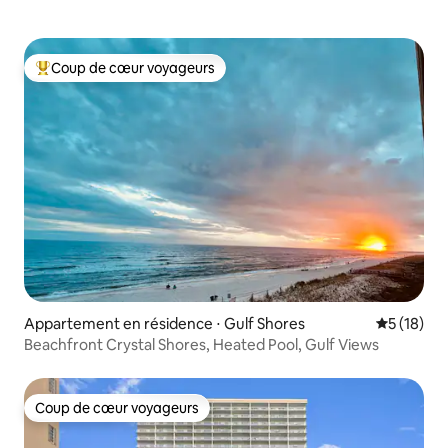
Coup de cœur voyageurs
Coups de cœur voyageurs les plus appréciés
Appartement en résidence ⋅ Gulf Shores
Évaluation
5 (18)
Beachfront Crystal Shores, Heated Pool, Gulf Views
Coup de cœur voyageurs
Coup de cœur voyageurs