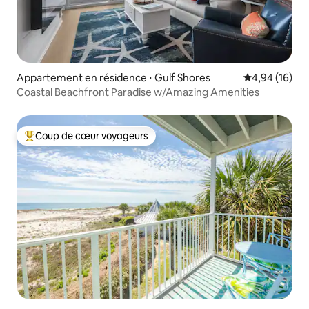
Appartement en résidence ⋅ Gulf Shores
Évaluation mo
4,94 (16)
Coastal Beachfront Paradise w/Amazing Amenities
Coup de cœur voyageurs
Coups de cœur voyageurs les plus appréciés