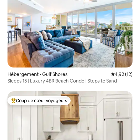
Hébergement ⋅ Gulf Shores
Évaluation mo
4,92 (12)
Sleeps 15 | Luxury 4BR Beach Condo | Steps to Sand
Coup de cœur voyageurs
Coups de cœur voyageurs les plus appréciés