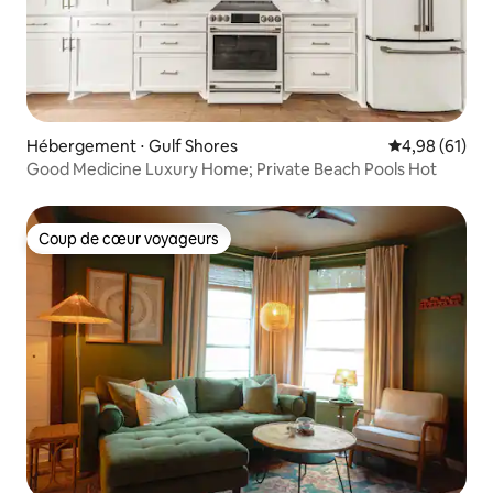
Hébergement ⋅ Gulf Shores
Évaluation mo
4,98 (61)
Good Medicine Luxury Home; Private Beach Pools Hot
Coup de cœur voyageurs
Coup de cœur voyageurs