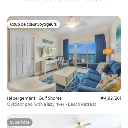
Coup de cœur voyageurs
Coup de cœur voyageurs
Hébergement ⋅ Gulf Shores
Évaluation mo
4,92 (26)
Outdoor pool with a lazy river • Beach Retreat
Superhôte
Superhôte