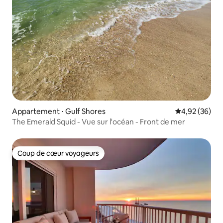
Appartement ⋅ Gulf Shores
Évaluation mo
4,92 (36)
The Emerald Squid - Vue sur l'océan - Front de mer
Coup de cœur voyageurs
Coup de cœur voyageurs