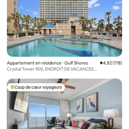
Appartement en résidence ⋅ Gulf Shores
Évaluation moy
4,92 (178)
Crystal Tower 905, ENDROIT DE VACANCES
INCROYABLE !
Coup de cœur voyageurs
Coups de cœur voyageurs les plus appréciés