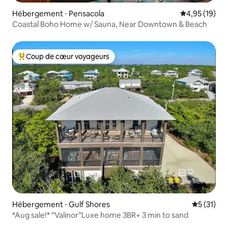
Hébergement ⋅ Pensacola
Évaluation mo
4,95 (19)
Coastal Boho Home w/ Sauna, Near Downtown & Beach
Coup de cœur voyageurs
Coups de cœur voyageurs les plus appréciés
Hébergement ⋅ Gulf Shores
Évaluation
5 (31)
*Aug sale!* “Valinor”Luxe home 3BR+ 3 min to sand