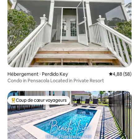
Hébergement ⋅ Perdido Key
Évaluation mo
4,88 (58)
Condo in Pensacola Located in Private Resort
Coup de cœur voyageurs
Coups de cœur voyageurs les plus appréciés