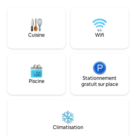
Vous pouvez vous 
Cette cuisine dispose d'un nouveau
détendre ou opte
réfrigérateur et de tous les appareils et
de plaisir intenses
ustensiles de cuisine nécessaires ! Le
pour plaire. Cet appartement en
complexe dispose de courts de tennis,
copropriété offre 
de piscines, de bains à remous, d'une
sur la baie à l'arri
arcade, d'un golf, d'une marina, d'une
Cuisine
Wifi
de l'autre côté de l
rivière paresseuse et de cabanes. C'est
derrière avec une jetée. L'a
le paradis des plaisanciers ! Ce logement
est entièrement é
est également livré avec 2 permis de
dont vous avez be
stationnement et un stationnement
supplémentaire si nécessaire.
Stationnement
Piscine
gratuit sur place
Climatisation