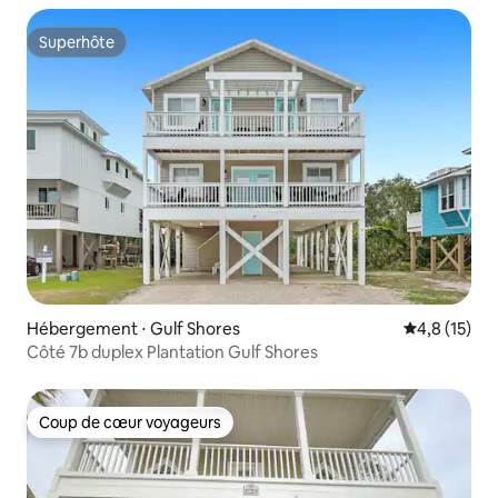
Superhôte
Superhôte
Hébergement ⋅ Gulf Shores
Évaluation m
4,8 (15)
Côté 7b duplex Plantation Gulf Shores
Coup de cœur voyageurs
Coup de cœur voyageurs