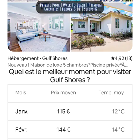
Hébergement ⋅ Gulf Shores
Évaluation mo
4,92 (13)
Nouveau ! Maison de luxe 5 chambres*Piscine privée*À
Quel est le meilleur moment pour visiter
quelques pas de la plage
Gulf Shores ?
Mois
Prix moyen
Temp. moy.
Janv.
115 €
12 °C
Févr.
144 €
14 °C