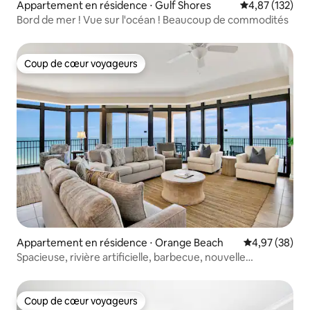
Appartement en résidence ⋅ Gulf Shores
Évaluation moy
4,87 (132)
Bord de mer ! Vue sur l'océan ! Beaucoup de commodités
Coup de cœur voyageurs
Coup de cœur voyageurs
Appartement en résidence ⋅ Orange Beach
Évaluation mo
4,97 (38)
Spacieuse, rivière artificielle, barbecue, nouvelle
pataugeoire !
Coup de cœur voyageurs
Coup de cœur voyageurs