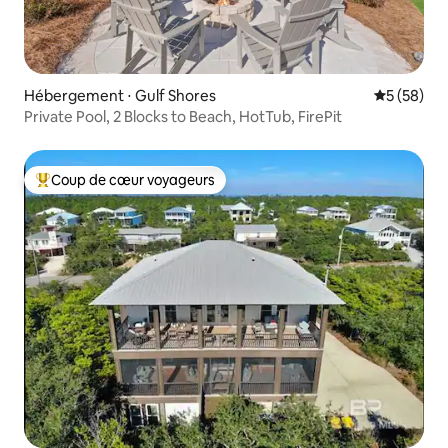
Hébergement ⋅ Gulf Shores
Évaluation
5 (58)
Private Pool, 2 Blocks to Beach, HotTub, FirePit
Coup de cœur voyageurs
Coups de cœur voyageurs les plus appréciés