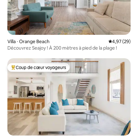
Villa ⋅ Orange Beach
Évaluation mo
4,97 (29)
Découvrez Seajoy ! À 200 mètres à pied de la plage !
Coup de cœur voyageurs
Coups de cœur voyageurs les plus appréciés