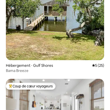
Hébergement ⋅ Gulf Shores
Évaluation
5 (25)
Bama Breeze
Coup de cœur voyageurs
Coups de cœur voyageurs les plus appréciés