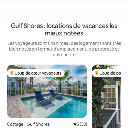
Gulf Shores : locations de vacances les
mieux notées
Les voyageurs sont unanimes : ces logements sont très
bien notés en termes d'emplacement, de propreté et
plus encore.
Coup de cœur voyageurs
Coup de cœur 
Coups de cœur voyageurs les plus appréciés
Coups de cœur vo
Cottage ⋅ Gulf Shores
Évaluation moyenne sur la b
5 (33)