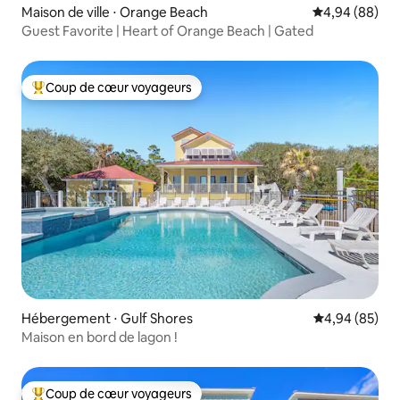
Maison de ville ⋅ Orange Beach
Évaluation mo
4,94 (88)
Guest Favorite | Heart of Orange Beach | Gated
Coup de cœur voyageurs
Coups de cœur voyageurs les plus appréciés
Hébergement ⋅ Gulf Shores
Évaluation mo
4,94 (85)
Maison en bord de lagon !
Coup de cœur voyageurs