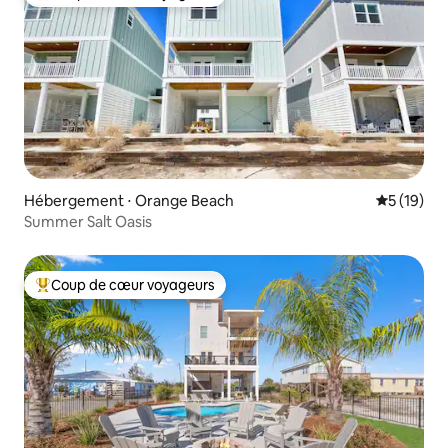
Coups de cœur voyageurs les plus appréciés
Hébergement ⋅ Orange Beach
Évaluation
5 (19)
Summer Salt Oasis
Coup de cœur voyageurs
Coups de cœur voyageurs les plus appréciés