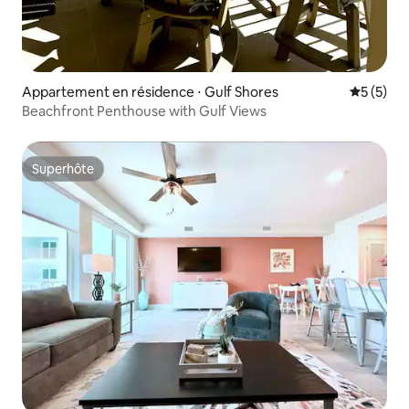
Appartement en résidence ⋅ Gulf Shores
Évaluatio
5 (5)
Beachfront Penthouse with Gulf Views
Superhôte
Superhôte