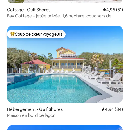
Cottage ⋅ Gulf Shores
Évaluation mo
4,96 (51)
Bay Cottage – jetée privée, 1,6 hectare, couchers de
soleil, sentier
Coup de cœur voyageurs
Coups de cœur voyageurs les plus appréciés
Hébergement ⋅ Gulf Shores
Évaluation mo
4,94 (84)
Maison en bord de lagon !