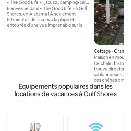
« The Good Life » : jacuzzi, camping-car,
feu de camp et plage
Bienvenue dans « The Good Life » à Gulf
Shores, en Alabama ! À seulement
50 minutes de l'accès à la plage et
entourée d'une vue imprenable sur la
baie de Mobile et le golfe du Mexique,
notre maison de plage ronde fortifiée
Gold offre une escapade unique et
sereine. Voici nos points forts : ✔ Jacuzzi
Cottage ⋅ Orange
Chargeur ✔ EV Jouets de✔ plage ✔
Maison en mousse
Foyer (bois fourni) ✔ Emplacement pour
Bay avec quai et c
Ce chalet historiq
camping-car avec raccordements
trouve directement
complets ✔ Balcon ✔ 2 vélos Zone de
sablonneuses du s
baignade✔ extérieure Barbecue au✔
des chênes ornés
gaz ✔ 3 téléviseurs connectés Cuisine ✔
Équipements populaires dans les
Quai privé et emb
entièrement équipée ✔ Animaux
minutes des plage
acceptés Wifi ✔ haut débit Guide ✔ local
locations de vacances à Gulf Shores
sentiers naturels, 
communautaire, de 
centre culturel, de
restaurants popul
sur la terrasse arr
l'eau. Délectez-vous des observations
quotidiennes de d