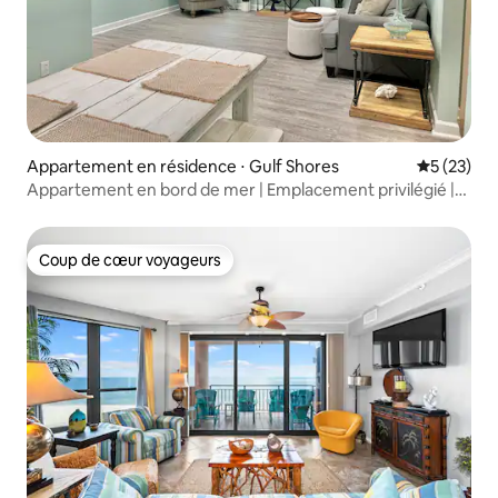
Appartement en résidence ⋅ Gulf Shores
Évaluation
5 (23)
Appartement en bord de mer | Emplacement privilégié |
Piscine | GulfShores
Coup de cœur voyageurs
Coup de cœur voyageurs