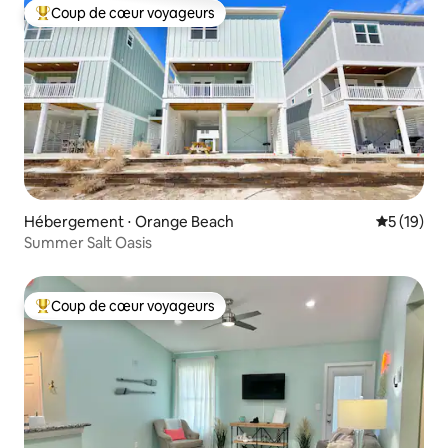
Coup de cœur voyageurs
Coups de cœur voyageurs les plus appréciés
Hébergement ⋅ Orange Beach
Évaluation
5 (19)
Summer Salt Oasis
Coup de cœur voyageurs
Coups de cœur voyageurs les plus appréciés