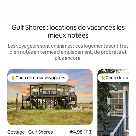
Gulf Shores : locations de vacances les
mieux notées
Les voyageurs sont unanimes : ces logements sont très
bien notés en termes d'emplacement, de propreté et
plus encore.
Coup de cœur voyageurs
Coup de cœur 
Coups de cœur voyageurs les plus appréciés
Coups de cœur vo
Cottage ⋅ Gulf Shores
Évaluation moyenne sur la base 
4,98 (113)