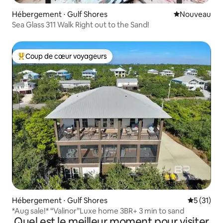
Hébergement ⋅ Gulf Shores
Nouvel hébe
Nouveau
Sea Glass 311 Walk Right out to the Sand!
Coup de cœur voyageurs
Coups de cœur voyageurs les plus appréciés
Hébergement ⋅ Gulf Shores
Évaluation
5 (31)
*Aug sale!* “Valinor”Luxe home 3BR+ 3 min to sand
Quel est le meilleur moment pour visiter