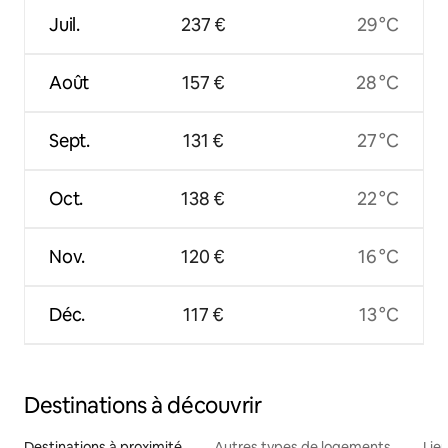
Juil.
237 €
29 °C
Août
157 €
28 °C
Sept.
131 €
27 °C
Oct.
138 €
22 °C
Nov.
120 €
16 °C
Déc.
117 €
13 °C
Destinations à découvrir
Destinations à proximité
Autres types de logements
Lie