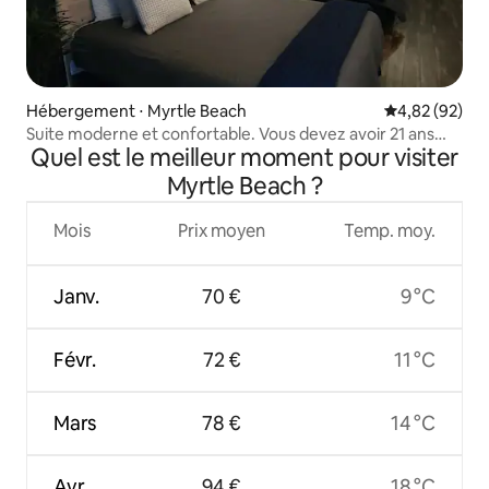
Hébergement ⋅ Myrtle Beach
Évaluation mo
4,82 (92)
Suite moderne et confortable. Vous devez avoir 21 ans
Quel est le meilleur moment pour visiter
pour réserver, merci.
Myrtle Beach ?
Mois
Prix moyen
Temp. moy.
Janv.
70 €
9 °C
Févr.
72 €
11 °C
Mars
78 €
14 °C
Avr.
94 €
18 °C