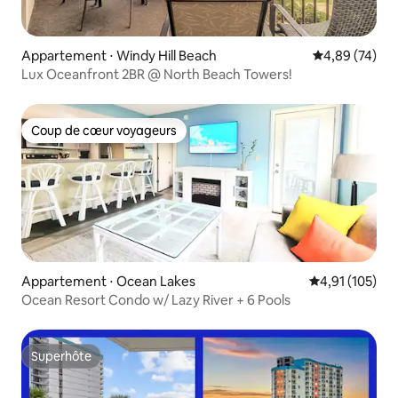
Appartement ⋅ Windy Hill Beach
Évaluation mo
4,89 (74)
Lux Oceanfront 2BR @ North Beach Towers!
Coup de cœur voyageurs
Coup de cœur voyageurs
Appartement ⋅ Ocean Lakes
Évaluation moy
4,91 (105)
Ocean Resort Condo w/ Lazy River + 6 Pools
Superhôte
Superhôte