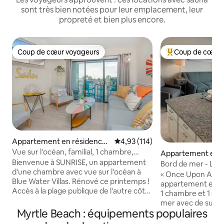
sont très bien notées pour leur emplacement, leur
propreté et bien plus encore.
Coup de cœur voyageurs
Coup de cœur 
Coup de cœur voyageurs
Coups de cœur vo
Appartement en résidence ⋅
Évaluation moyenne sur la base 
4,93 (114)
Myrtle Beach
Vue sur l'océan, familial, 1 chambre,
Appartement en r
piscines, rivière paresseuse !
Bienvenue à SUNRISE, un appartement
⋅ Myrtle Beach
Bord de mer - Lit K
d'une chambre avec vue sur l'océan à
million de dollars 
« Once Upon A Me
Blue Water Villas. Rénové ce printemps !
appartement en c
Accès à la plage publique de l'autre côté
1 chambre et 1 sal
de la rue, à distance de marche de pickle
mer avec de super
ball/basketball/tennis, restaurants, mini-
Myrtle Beach : équipements populaires
de l'océan. Admirez
golf. NON-FUMEUR, très propre, balcon
depuis le balcon. Cet appartement est