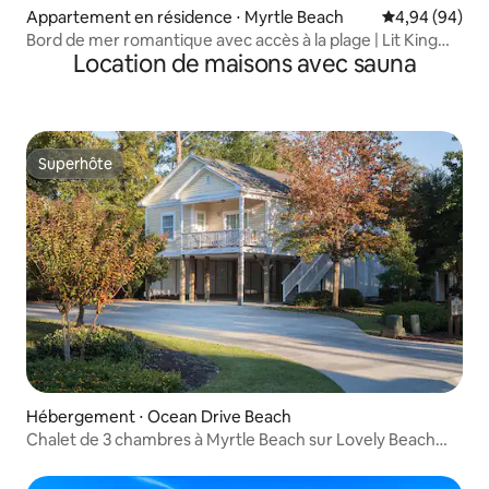
Appartement en résidence ⋅ Myrtle Beach
Évaluation mo
4,94 (94)
Bord de mer romantique avec accès à la plage | Lit King
Location de maisons avec sauna
Size et bar
Superhôte
Superhôte
Hébergement ⋅ Ocean Drive Beach
Chalet de 3 chambres à Myrtle Beach sur Lovely Beach
Resort