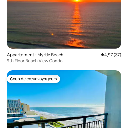
Appartement ⋅ Myrtle Beach
Évaluation mo
4,97 (37)
9th Floor Beach View Condo
Coup de cœur voyageurs
Coup de cœur voyageurs