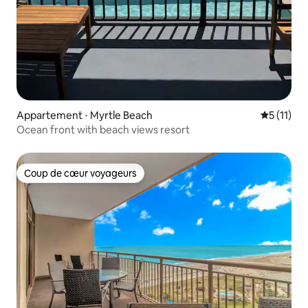
Appartement ⋅ Myrtle Beach
Évaluatio
5 (11)
Ocean front with beach views resort
Coup de cœur voyageurs
Coup de cœur voyageurs