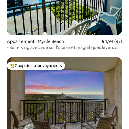
Appartement ⋅ Myrtle Beach
Évaluation mo
4,94 (97)
~Suite King avec vue sur l'océan et magnifiques levers de
soleil~
Coup de cœur voyageurs
Coups de cœur voyageurs les plus appréciés