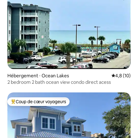
Hébergement ⋅ Ocean Lakes
Évaluation m
4,8 (10)
2 bedroom 2 bath ocean view condo direct acess
Coup de cœur voyageurs
Coups de cœur voyageurs les plus appréciés