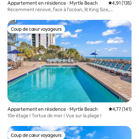
Appartement en résidence ⋅ Myrtle Beach
Évaluation moy
4,91 (135)
Récemment rénové, face à l'océan, lit King Size,
équipements à profusion !
Coup de cœur voyageurs
Coup de cœur voyageurs
Appartement en résidence ⋅ Myrtle Beach
Évaluation moy
4,77 (141)
10e étage ! Tortue de mer ! Vue sur la plage !
Coup de cœur voyageurs
Coup de cœur voyageurs