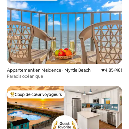
Appartement en résidence ⋅ Myrtle Beach
Évaluation mo
4,85 (48)
Paradis océanique
Coup de cœur voyageurs
Coups de cœur voyageurs les plus appréciés