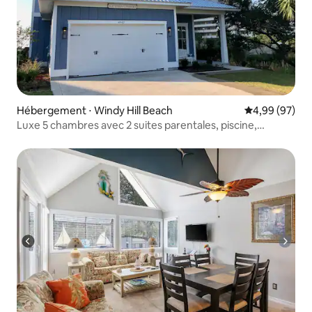
Hébergement ⋅ Windy Hill Beach
Évaluation mo
4,99 (97)
Luxe 5 chambres avec 2 suites parentales, piscine,
ascenseur, vue sur l'océan