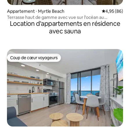
Appartement ⋅ Myrtle Beach
Évaluation mo
4,95 (86)
Terrasse haut de gamme avec vue sur l'océan au
Location d'appartements en résidence
11e étage
avec sauna
Coup de cœur voyageurs
Coup de cœur voyageurs