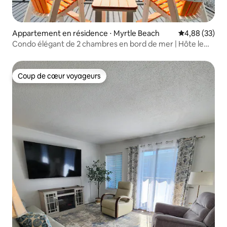
Appartement en résidence ⋅ Myrtle Beach
Évaluation mo
4,88 (33)
Condo élégant de 2 chambres en bord de mer | Hôte le
mieux noté
Coup de cœur voyageurs
Coup de cœur voyageurs