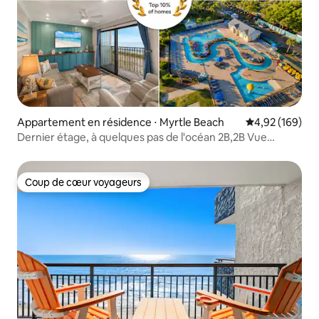
Appartement en résidence ⋅ Myrtle Beach
Évaluation moy
4,92 (169)
Dernier étage, à quelques pas de l'océan 2B,2B Vue
imprenable
Coup de cœur voyageurs
Coup de cœur voyageurs