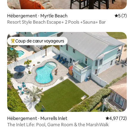
Hébergement ⋅ Myrtle Beach
Évaluatio
5 (7)
Resort Style Beach Escape+ 2 Pools +Sauna+ Bar
Coup de cœur voyageurs
Coups de cœur voyageurs les plus appréciés
Hébergement ⋅ Murrells Inlet
Évaluation mo
4,97 (72)
​The Inlet Life: Pool, Game Room & the MarshWalk