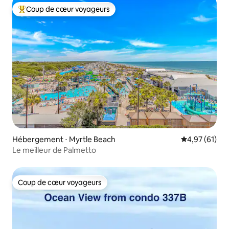
Coup de cœur voyageurs
Coups de cœur voyageurs les plus appréciés
Hébergement ⋅ Myrtle Beach
Évaluation mo
4,97 (61)
Le meilleur de Palmetto
Coup de cœur voyageurs
Coup de cœur voyageurs