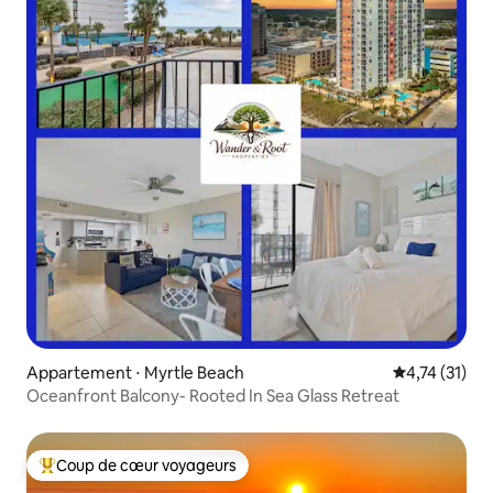
Appartement ⋅ Myrtle Beach
Évaluation mo
4,74 (31)
Oceanfront Balcony- Rooted In Sea Glass Retreat
Coup de cœur voyageurs
Coups de cœur voyageurs les plus appréciés