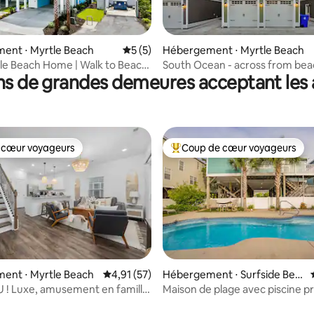
sur la base de 102 commentaires : 5 sur 5
ent ⋅ Myrtle Beach
Évaluation moyenne sur la base de 5 co
5 (5)
Hébergement ⋅ Myrtle Beach
e Beach Home | Walk to Beach
South Ocean - across from bea
ns de grandes demeures acceptant les
0
- sleeps 10
 cœur voyageurs
Coup de cœur voyageurs
 cœur voyageurs
Coups de cœur voyageurs les p
 la base de 48 commentaires : 4,98 sur 5
ent ⋅ Myrtle Beach
Évaluation moyenne sur la base de 57 comme
4,91 (57)
Hébergement ⋅ Surfside Bea
ch
! Luxe, amusement en famille,
Maison de plage avec piscine p
quelques pas de la plage !