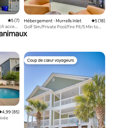
mmentaires : 5 sur 5
Évaluation moyenne sur la base de 7 commentaires : 5 sur 5
5 (7)
Hébergement ⋅ Murrells Inlet
Évaluation moyenne
5 (18)
ch access
Golf Sim/Private Pool/Fire Pit/5 Min to
 animaux
Beach
Coup de cœur voyageurs
lus appréciés
Coup de cœur voyageurs
ntaires : 4,91 sur 5
Évaluation moyenne sur la base de 85 commentaires : 4,99 sur 5
4,99 (85)
rivée