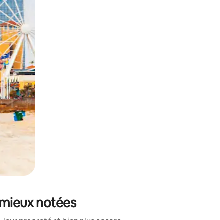
sant glisser.
s mieux notées