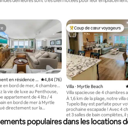
andes demeures sont très bien notées pour leur emplacement, 
te
Coup de cœur voyageurs
te
Coups de cœur voyageurs les p
 la base de 46 commentaires : 4,98 sur 5
ent en résidence ⋅
Évaluation moyenne sur la base de 76 commen
4,84 (76)
each
e en bord de mer, 4 chambres
Villa ⋅ Myrtle Beach
É
s de bain
 la vie de luxe au Penthouse,
Villa spacieuse de 4 chambres 
e appartement de 4 lits / 4
complexe hôtelier Tupelo Bay G
À 1,6 km de la plage, notre villa 
 bain en bord de mer à Myrtle
Tupelo Bay est parfaite pour vo
tué directement sur la
prochaine escapade ! Avec 4 
, profitez d'une vue
et 3 salles de bain complètes, il 
 sur l'Atlantique depuis le 19e
pements populaires dans les locations
beaucoup d'espace pour les gr
'intérieur, vous découvrirez des
familles ou les groupes qui che