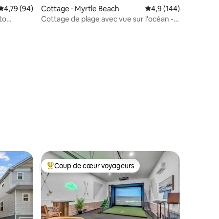
Évaluation moyenne sur la base de 94 commentaires : 4,79 sur 5
4,79 (94)
Cottage ⋅ Myrtle Beach
Évaluation moyenne su
4,9 (144)
 to
Cottage de plage avec vue sur l'océan -
À quelques pas de la plage !
ntaires : 4,93 sur 5
Coup de cœur voyageurs
Coups de cœur voyageurs les plus appréciés