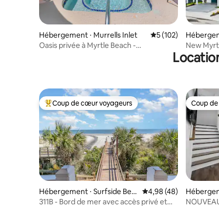
Hébergement ⋅ Murrells Inlet
Évaluation moyenne 
5 (102)
Hébergem
Oasis privée à Myrtle Beach -
New Myrtl
Locatio
6 chambres/15 couchages
| Sleeps 1
Coup de cœur voyageurs
Coup de
Coups de cœur voyageurs les plus appréciés
Coup de
Hébergement ⋅ Surfside Bea
Évaluation moyenne sur
4,98 (48)
Hébergem
ch
311B - Bord de mer avec accès privé et
NOUVEAU 
piscine
arcade, à 