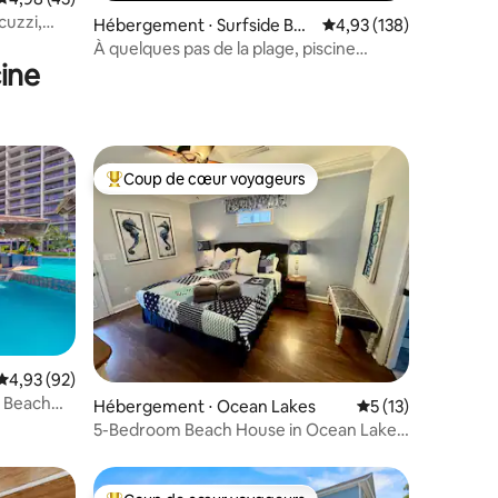
cuzzi,
taires : 4,94 sur 5
Hébergement ⋅ Surfside Bea
Évaluation moyenne sur
4,93 (138)
x
ch
À quelques pas de la plage, piscine
ine
privée, wifi rapide !
Coup de cœur voyageurs
Coups de cœur voyageurs les plus appréciés
Évaluation moyenne sur la base de 92 commentaires : 4,93 sur 5
4,93 (92)
mmentaires : 5 sur 5
h Beach
Hébergement ⋅ Ocean Lakes
Évaluation moyenne
5 (13)
5-Bedroom Beach House in Ocean Lakes,
2 Golf Carts