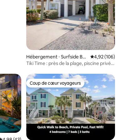
Hébergement ⋅ Surfside Bea
Évaluation moyenne sur
4,92 (106)
ch
Tiki Time : près de la plage, piscine privée,
voiturette de golf
Coup de cœur voyageurs
lus appréciés
Coup de cœur voyageurs
Évaluation moyenne sur la base de 43 commentaires : 4,98 sur 5
4,98 (43)