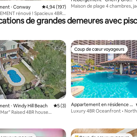
 la base de 99 commentaires : 4,99 sur 5
e Beach
Maison de plage 4 chambres, ja
ent ⋅ Conway
Évaluation moyenne sur la base de 197 commen
4,94 (197)
piscine chauffée et salle de jeu
MENT rénové ! Spacieux 4BR
cations de grandes demeures avec pisc
n PetFriendly
te
Coup de cœur voyageurs
te
Coup de cœur voyageurs
 la base de 26 commentaires : 4,85 sur 5
Appartement en résidence ⋅
nt ⋅ Windy Hill Beach
Évaluation moyenne sur la base de 3 co
5 (3)
Windy Hill Beach
Luxury 4BR Oceanfront • Nort
 Mar" Raised 4BR house
Towers
 Pool