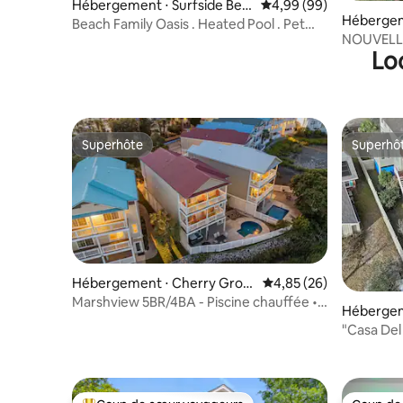
Hébergement ⋅ Surfside Bea
Évaluation moyenne sur
4,99 (99)
Hébergem
ch
Beach Family Oasis . Heated Pool . Pet
NOUVELLE
Friendly
Lo
3BA maiso
Superhôte
Superhô
Superhôte
Superhô
Hébergement ⋅ Cherry Grov
Évaluation moyenne sur
4,85 (26)
e Beach
Marshview 5BR/4BA - Piscine chauffée •
Hébergeme
Jacuzzi - 18 couchages
"Casa Del
w/Private