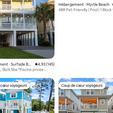
la base de 103 commentaires : 4,98 sur 5
Hébergement ⋅ Myrtle Beach
4BR Pet-Friendly | Pool | 1 Block
Boardwalk
ent ⋅ Surfside Bea
Évaluation moyenne sur la base de 145 comme
4,93 (145)
, 5b/4.5ba *Piscine privée
 - 16 couchages
 cœur voyageurs
Coup de cœur voyageurs
 cœur voyageurs
Coup de cœur voyageurs