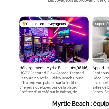
Les voyageurs approuvent : ces gr
Coup de cœur voyageurs
Superhô
Coups de cœur voyageurs les plus appréciés
Superhô
Hébergement ⋅ Myrtle Beach
Évaluation moyenne sur
4,98 (46)
Appartem
Myrtle B
HGTV Featured Glow Arcade Themed
Penthous
Rooms Sleeps 12
et 4 salle
La toute nouvelle Oakley Beach House
Découvrez
offre une vue paisible sur la forêt de
un superb
chênes à quelques pas de la plage.
salles de
Profitez d'un café sur le balcon, de
Beach. Si
chambres à thème pour vos petits
promenade
constructeurs de châteaux de sable et
imprenable
Myrtle Beach : équi
amoureux des fées, et de votre propre
étage. À l