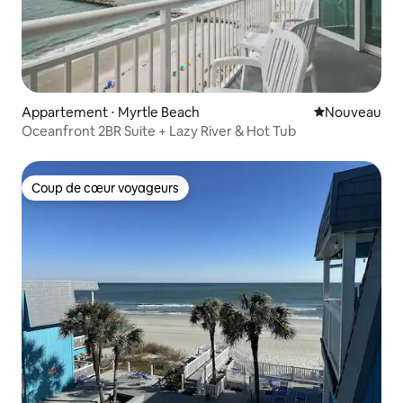
Appartement ⋅ Myrtle Beach
Nouvel hébe
Nouveau
Oceanfront 2BR Suite + Lazy River & Hot Tub
Coup de cœur voyageurs
Coup de cœur voyageurs