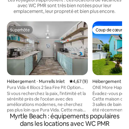
avec WC PMR sont très bien notées pour leur
emplacement, leur propreté et bien plus encore.
Superhôte
Coup de cœur vo
Superhôte
Coup de cœur vo
Hébergement ⋅ Murrells Inlet
Évaluation moyenne sur la bas
4,67 (9)
Hébergement ⋅ No
e Beach
Pura Vida 4 Blocs 2 Sea Fire Pit Option
ONE More Happy D
Golf Cart
3 chambres/3 salles
Si vous recherchez la paix, l'intimité et la
Évadez-vous pour «
couchages
sérénité près de l'océan avec des
Cette maison de p
améliorations modernes, ne cherchez
3 salles de bain à
pas plus loin que Pura Vida. Cette maison
été récemment r
Myrtle Beach : équipements populaires
de 3 chambres et 2 salles de bain
pour la détente. À l
magnifiquement décorée et
spacieux, la suite 
dans les locations avec WC PMR
entièrement équipée peut être louée
rénovée offrent u