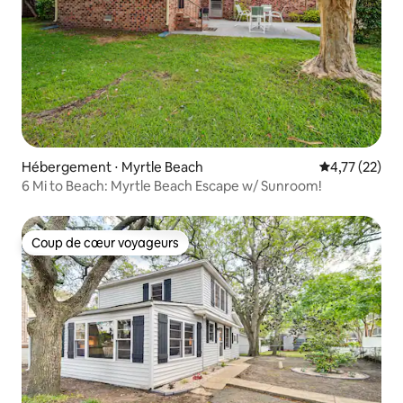
Hébergement ⋅ Myrtle Beach
Évaluation mo
4,77 (22)
6 Mi to Beach: Myrtle Beach Escape w/ Sunroom!
Coup de cœur voyageurs
Coup de cœur voyageurs