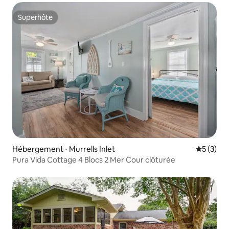
Superhôte
Superhôte
Hébergement ⋅ Murrells Inlet
Évaluatio
5 (3)
Pura Vida Cottage 4 Blocs 2 Mer Cour clôturée