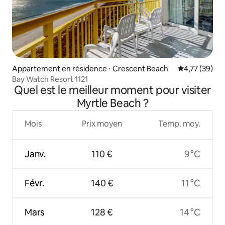
Appartement en résidence ⋅ Crescent Beach
Évaluation mo
4,77 (39)
Bay Watch Resort 1121
Quel est le meilleur moment pour visiter
Myrtle Beach ?
Mois
Prix moyen
Temp. moy.
Janv.
110 €
9 °C
Févr.
140 €
11 °C
Mars
128 €
14 °C