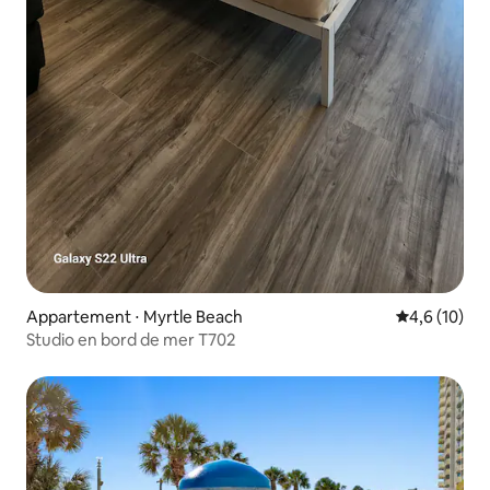
Appartement ⋅ Myrtle Beach
Évaluation m
4,6 (10)
Studio en bord de mer T702