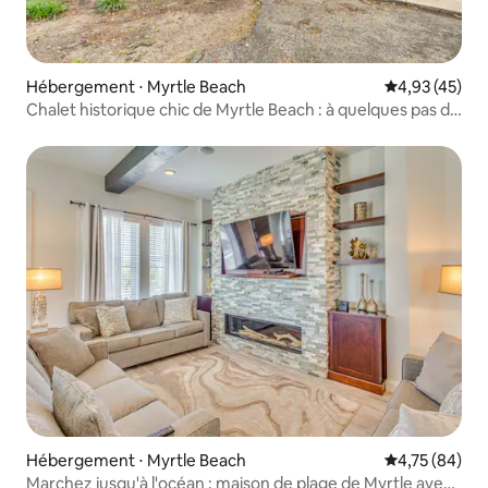
Hébergement ⋅ Myrtle Beach
Évaluation mo
4,93 (45)
Chalet historique chic de Myrtle Beach : à quelques pas de
la plage
Hébergement ⋅ Myrtle Beach
Évaluation mo
4,75 (84)
Marchez jusqu'à l'océan : maison de plage de Myrtle avec