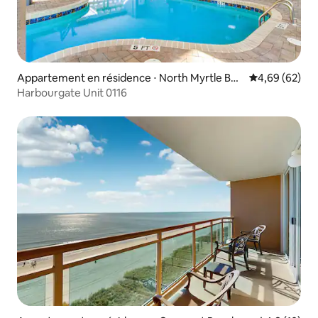
Appartement en résidence ⋅ North Myrtle Bea
Évaluation mo
4,69 (62)
ch
Harbourgate Unit 0116