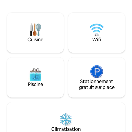
seule ou avec le cottage tout aussi
confortable. À l'e
mignon et de bon goût de 2 chambres et
le jacuzzi, profitez
1 salle de bain situé sur la moitié avant de
ensoleillée ou faite
la propriété, de sorte que toute la famille
fraîche. Situé à qu
peut se réunir sur une propriété tout en
la plage de la 9e 
ayant ses propres espaces séparés pour
facilement profiter
se retirer. Situé à seulement 4 pâtés de
Réservez votre sé
Cuisine
Wifi
maisons de l'accès public à la plage !
vivez « UN jour de p
Stationnement
Piscine
gratuit sur place
Climatisation