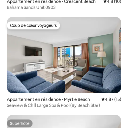
Appartement en résidence ⋅ Crescent Beach
Évaluation m
4,8 (10)
Bahama Sands Unit 0903
Coup de cœur voyageurs
Coup de cœur voyageurs
Appartement en résidence ⋅ Myrtle Beach
Évaluation mo
4,87 (15)
Seaview & Chill Large Spa & Pool (By Beach Star)
Superhôte
Superhôte