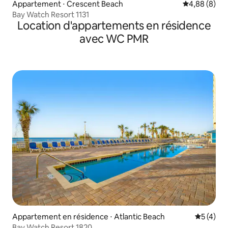
Appartement ⋅ Crescent Beach
Évaluation m
4,88 (8)
Bay Watch Resort 1131
Location d'appartements en résidence
avec WC PMR
Appartement en résidence ⋅ Atlantic Beach
Évaluatio
5 (4)
Bay Watch Resort 1820