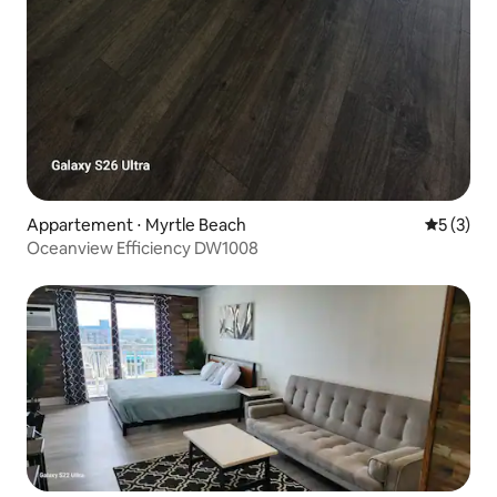
Appartement ⋅ Myrtle Beach
Évaluatio
5 (3)
Oceanview Efficiency DW1008