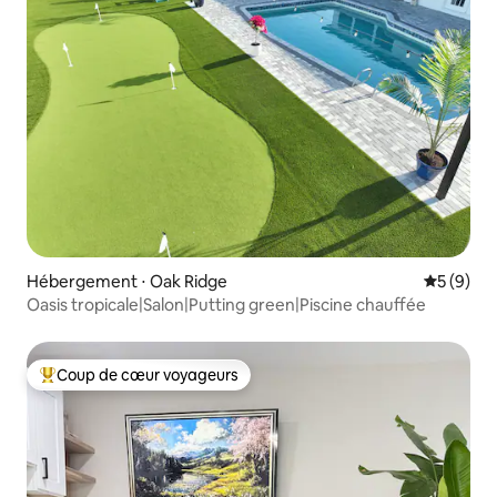
Hébergement ⋅ Oak Ridge
Évaluatio
5 (9)
Oasis tropicale|Salon|Putting green|Piscine chauffée
Coup de cœur voyageurs
Coups de cœur voyageurs les plus appréciés