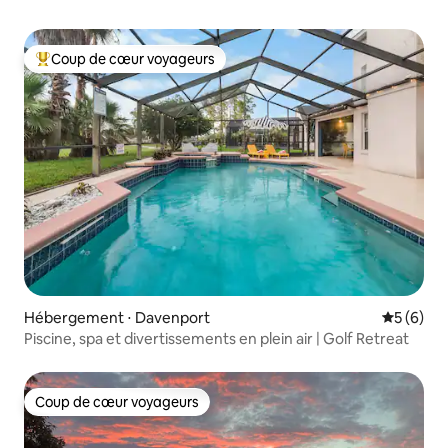
Coup de cœur voyageurs
Coups de cœur voyageurs les plus appréciés
Hébergement ⋅ Davenport
Évaluatio
5 (6)
Piscine, spa et divertissements en plein air | Golf Retreat
Coup de cœur voyageurs
Coup de cœur voyageurs