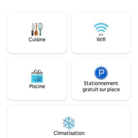
patio avec des sièges et de deux
de trois chambres
espaces de vie, vous aurez amplement
télévision privée, 
d'espace pour jouer, vous divertir ou
modernes et d'un
vous détendre dans votre oasis
confortable avec u
tropicale ! ☀ Harry P. Leu Gardens – 4
Offrant un mélang
minutes ☀ Orlando Museum of Art – 4
commodité, cette 
minutes ☀ Universal Studios – 19
idéale pour une ex
Cuisine
Wifi
minutes ☀ Walt Disney World – 24
Orlando. Réservez
minutes ☀ Centre commercial de
créer des souvenirs
Millenia : 16 minutes
Stationnement
Piscine
gratuit sur place
Climatisation