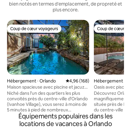
bien notés en termes d'emplacement, de propreté et
plus encore.
Coup de cœur voyageurs
Coup de cœur vo
Coup de cœur voyageurs
Coup de cœur vo
Hébergement ⋅ Orlando
Évaluation moyenne sur la base 
4,96 (168)
Hébergement ⋅ O
Maison spacieuse avec piscine et jacuzzi
Oasis avec piscine
près du centre-ville
cheminée et proj
Niché dans l'un des quartiers les plus
Découvrez Orland
convoités près du centre-ville d'Orlando
magnifiquement r
(Ivanhoe Village), vous serez à moins de
située près de Dis
5 minutes à pied de nombreux
du centre-ville et 
Équipements populaires dans les
restaurants, bars, brasseries et
magasins. Profitez
boutiques. Bénéficiant d'une piscine
sereine avec un éc
locations de vacances à Orlando
chauffée, d'un jacuzzi, d'un bar tiki, d'un
nuit époustouflan