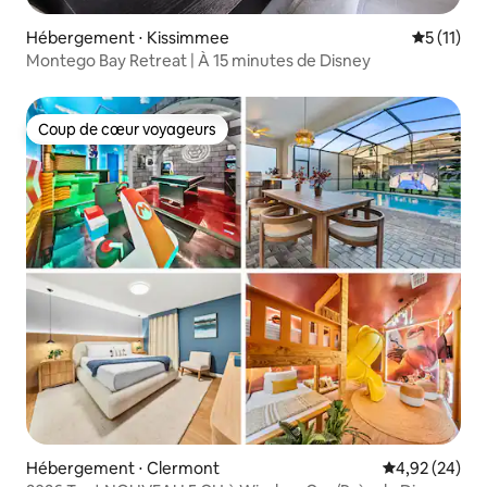
Hébergement ⋅ Kissimmee
Évaluatio
5 (11)
Montego Bay Retreat | À 15 minutes de Disney
Coup de cœur voyageurs
Coup de cœur voyageurs
Hébergement ⋅ Clermont
Évaluation mo
4,92 (24)