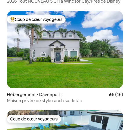
2026 Tout NOUVEAU 5 CH à Windsor Cay/Près de Disney
Coup de cœur voyageurs
Coups de cœur voyageurs les plus appréciés
Hébergement ⋅ Davenport
Évaluation
5 (46)
Maison privée de style ranch sur le lac
Coup de cœur voyageurs
Coup de cœur voyageurs