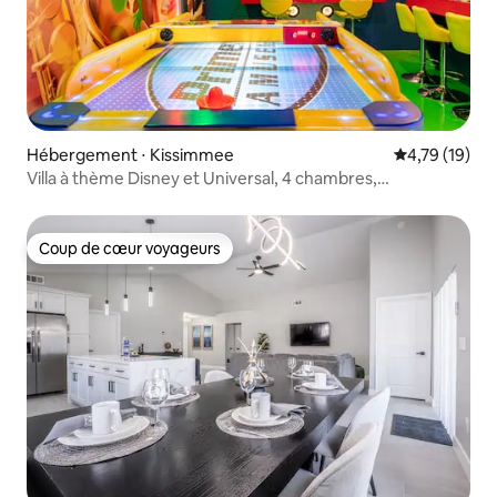
Hébergement ⋅ Kissimmee
Évaluation mo
4,79 (19)
Villa à thème Disney et Universal, 4 chambres,
Reunion Resort
Coup de cœur voyageurs
Coup de cœur voyageurs