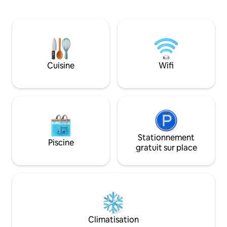
patio avec des siè
extérieure et à défier votre famille dans
espaces de vie, v
la salle de jeux Super Mario, le tout à
d'espace pour joue
quelques minutes de Disney Que vous
vous détendre dan
planifiez des vacances en famille, une
tropicale ! ☀ Harry P. Leu Gardens – 4
escapade de golf ou un long week-end
minutes ☀ Orland
entre amis, cette maison de 4 chambres
minutes ☀ Univers
magnifiquement rénovée a été conçue
Cuisine
Wifi
minutes ☀ Walt Di
pour favoriser les échanges, le confort
minutes ☀ Centre
et des souvenirs inoubliables en Floride.
Millenia : 16 minut
Stationnement
Piscine
gratuit sur place
Climatisation