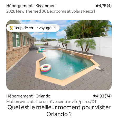
Hébergement ⋅ Kissimmee
Évaluation m
4,75 (4)
2026 New Themed 06 Bedrooms at Solara Resort
Coup de cœur voyageurs
Coups de cœur voyageurs les plus appréciés
Hébergement ⋅ Orlando
Évaluation mo
4,93 (74)
Maison avec piscine de rêve centre-ville/parcs/DT
Quel est le meilleur moment pour visiter
Orlando ?