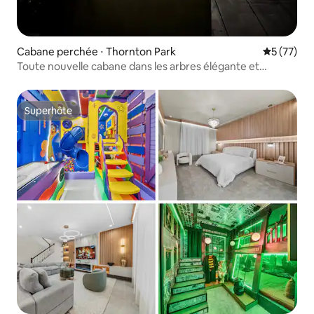
Cabane perchée ⋅ Thornton Park
Évaluation
5 (77)
Toute nouvelle cabane dans les arbres élégante et
unique !
Superhôte
Superhôte