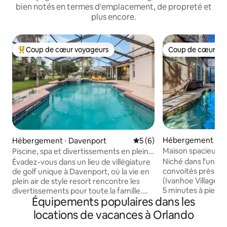
bien notés en termes d'emplacement, de propreté et
plus encore.
Coup de cœur voyageurs
Coup de cœur vo
Coups de cœur voyageurs les plus appréciés
Coup de cœur vo
Hébergement ⋅ O
Hébergement ⋅ Davenport
Évaluation moyenne sur la 
5 (6)
Maison spacieuse a
Piscine, spa et divertissements en plein
près du centre-vil
air | Golf Retreat
Niché dans l'un des
Évadez-vous dans un lieu de villégiature
convoités près du 
de golf unique à Davenport, où la vie en
(Ivanhoe Village),
plein air de style resort rencontre les
5 minutes à pied
divertissements pour toute la famille.
Équipements populaires dans les
restaurants, bars,
Passez vos journées à vous détendre au
boutiques. Bénéficiant d'une piscine
bord de la piscine privée et du spa, à
locations de vacances à Orlando
chauffée, d'un jacu
regarder des films sur la télévision