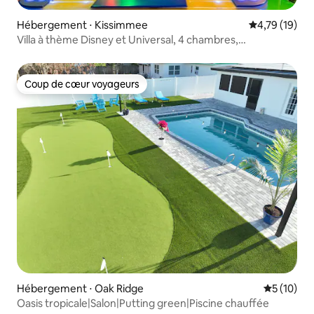
Hébergement ⋅ Kissimmee
Évaluation mo
4,79 (19)
Villa à thème Disney et Universal, 4 chambres,
Reunion Resort
Coup de cœur voyageurs
Coup de cœur voyageurs
Hébergement ⋅ Oak Ridge
Évaluation
5 (10)
Oasis tropicale|Salon|Putting green|Piscine chauffée