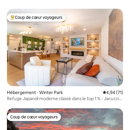
Coup de cœur voyageurs
Coups de cœur voyageurs les plus appréciés
Hébergement ⋅ Winter Park
Évaluation mo
4,94 (71)
Refuge Japandi moderne classé dans le top 1 % - Jacuzzi
sans frais
Coup de cœur voyageurs
Coup de cœur voyageurs