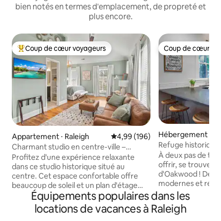
bien notés en termes d'emplacement, de propreté et
plus encore.
Coup de cœur voyageurs
Coup de cœur vo
Coups de cœur voyageurs les plus appréciés
Coup de cœur vo
Hébergement ⋅ Ra
Appartement ⋅ Raleigh
Évaluation moyenne sur la base 
4,99 (196)
Refuge historique
Charmant studio en centre-ville –
de chef/Possibilit
À deux pas de tout
Emplacement accessible à pied
Profitez d'une expérience relaxante
offrir, se trouve l
dans ce studio historique situé au
d'Oakwood ! Des 
centre. Cet espace confortable offre
modernes et réno
beaucoup de soleil et un plan d'étage
caractéristiques h
Équipements populaires dans les
ouvert avec des plafonds voûtés.
charmantes, cette
Entièrement rénové avec de nouvelles
locations de vacances à Raleigh
véritable refuge !
armoires de cuisine, des comptoirs en
cuisine/salle à m