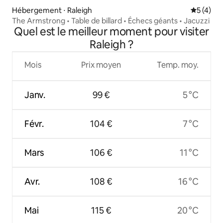
Hébergement ⋅ Raleigh
Évaluatio
5 (4)
The Armstrong • Table de billard • Échecs géants • Jacuzzi
Quel est le meilleur moment pour visiter
Raleigh ?
Mois
Prix moyen
Temp. moy.
Janv.
99 €
5 °C
Févr.
104 €
7 °C
Mars
106 €
11 °C
Avr.
108 €
16 °C
Mai
115 €
20 °C