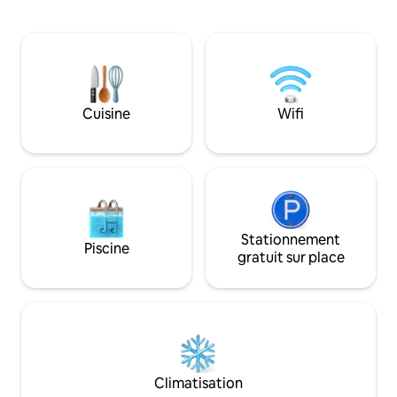
quartz, des appareils électroménagers
et de salles de ba
en acier inoxydable et tous les éléments
Détendez-vous dan
de base pour que vous puissiez profiter
confortable, les c
de votre séjour. Profitez de la douche
porche grillagé, la
carrelée à l'italienne avec des étagères
porche avant et la
supplémentaires pour toutes vos
où les animaux de
affaires. Lit Queen Size moelleux.
Cuisine
Wifi
acceptés ! Marche
Idéalement situé pour que vous puissiez
restaurants, bars,
marcher jusqu'aux parcs ou aux
encore ! L'aéropor
restaurants, ou simplement vous
en voiture, à 5 mi
détendre sur votre balcon couvert.
Stationnement
Piscine
gratuit sur place
Climatisation