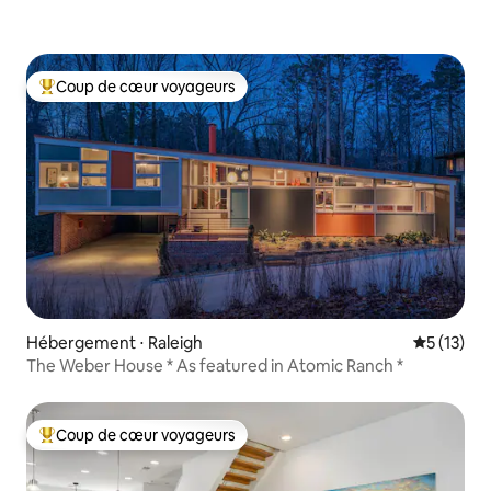
Coup de cœur voyageurs
Coups de cœur voyageurs les plus appréciés
Hébergement ⋅ Raleigh
Évaluation
5 (13)
The Weber House * As featured in Atomic Ranch *
Coup de cœur voyageurs
Coups de cœur voyageurs les plus appréciés