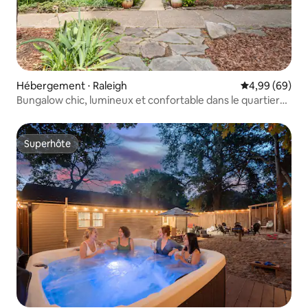
Hébergement ⋅ Raleigh
Évaluation mo
4,99 (69)
Bungalow chic, lumineux et confortable dans le quartier
historique d'Oakwood
Superhôte
Superhôte