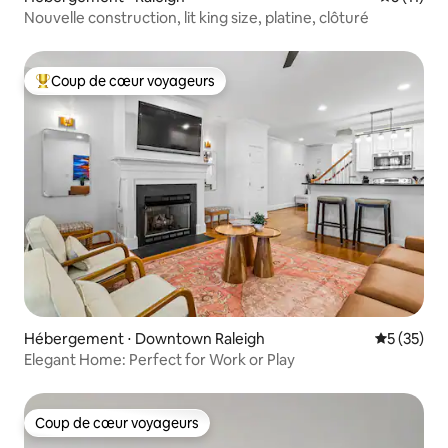
Nouvelle construction, lit king size, platine, clôturé
Coup de cœur voyageurs
Coups de cœur voyageurs les plus appréciés
Hébergement ⋅ Downtown Raleigh
Évaluation
5 (35)
Elegant Home: Perfect for Work or Play
Coup de cœur voyageurs
Coup de cœur voyageurs