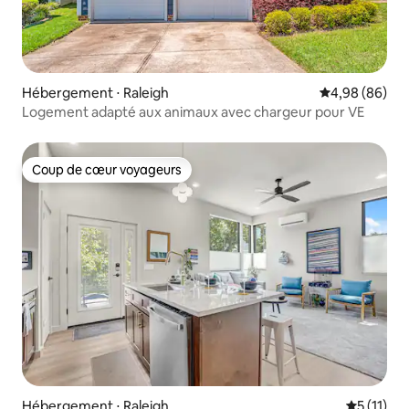
Hébergement ⋅ Raleigh
Évaluation mo
4,98 (86)
Logement adapté aux animaux avec chargeur pour VE
Coup de cœur voyageurs
Coup de cœur voyageurs
Hébergement ⋅ Raleigh
Évaluatio
5 (11)