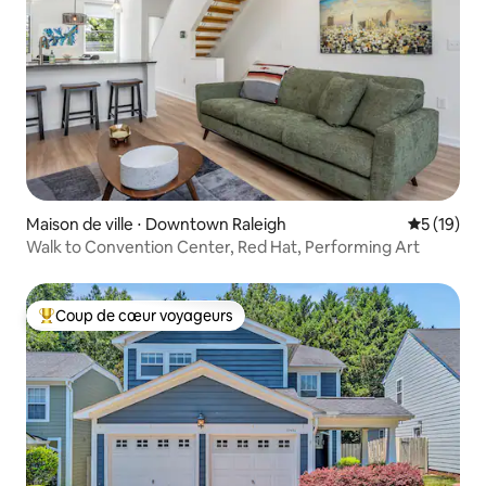
Maison de ville ⋅ Downtown Raleigh
Évaluation
5 (19)
Walk to Convention Center, Red Hat, Performing Art
Coup de cœur voyageurs
Coups de cœur voyageurs les plus appréciés