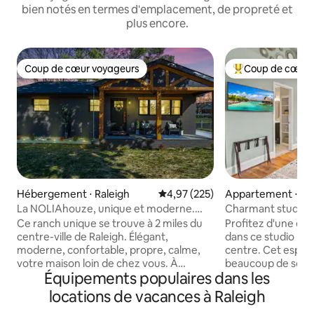
bien notés en termes d'emplacement, de propreté et
plus encore.
Coup de cœur voyageurs
Coup de cœur 
Coup de cœur voyageurs
Coups de cœur vo
Hébergement ⋅ Raleigh
Évaluation moyenne sur la base 
4,97 (225)
Appartement ⋅ Ra
La NOLIAhouze, unique et moderne.
Charmant studio en
Une expérience inoubliable !
Emplacement acce
Ce ranch unique se trouve à 2 miles du
Profitez d'une ex
centre-ville de Raleigh. Élégant,
dans ce studio his
moderne, confortable, propre, calme,
centre. Cet espace confortable offre
votre maison loin de chez vous. À
beaucoup de soleil
Équipements populaires dans les
l'intérieur, la chambre principale dispose
ouvert avec des p
d'un lit King Size confortable, d'un
Entièrement rénov
locations de vacances à Raleigh
bureau et d'une chaise. La 2e chambre
armoires de cuisi