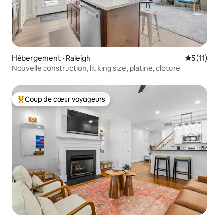
Hébergement ⋅ Raleigh
Évaluatio
5 (11)
Nouvelle construction, lit king size, platine, clôturé
Coup de cœur voyageurs
Coups de cœur voyageurs les plus appréciés