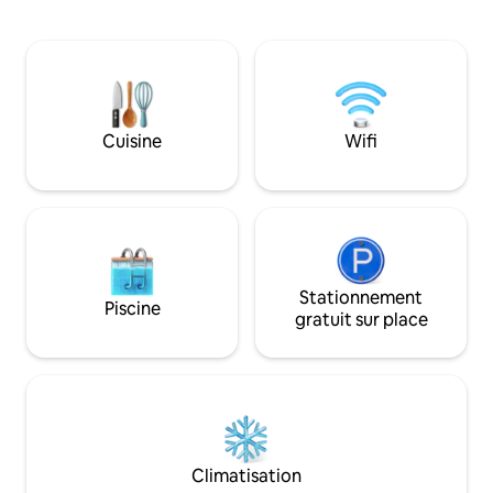
dispose d'un lit Queen Size confortable,
quartz, des appar
la 3e chambre dispose de deux lits
en acier inoxydabl
jumeaux confortables. La salle de bain
de base pour que v
dispose d'un haut-parleur/ventilateur
de votre séjour. Profitez de la douche
Bluetooth pour jouer de la musique
carrelée à l'italie
pendant que vous vous préparez pour
supplémentaires p
vos projets. Wi-Fi haut débit et
affaires. Lit Queen Size moelleux.
Cuisine
Wifi
téléviseurs intelligents. Le café est
Idéalement situé 
disponible pendant que vous vous
marcher jusqu'aux
détendez sur le porche avant ou sur la
restaurants, ou s
terrasse flottante. Vous allez ADORER la
détendre sur votr
Noliahouze !
Stationnement
Piscine
gratuit sur place
Climatisation