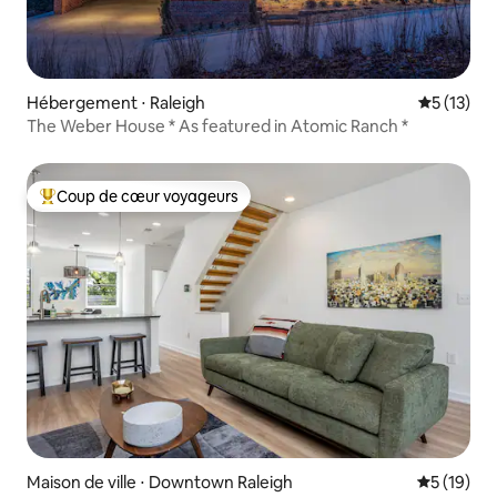
Hébergement ⋅ Raleigh
Évaluation
5 (13)
The Weber House * As featured in Atomic Ranch *
Coup de cœur voyageurs
Coups de cœur voyageurs les plus appréciés
Maison de ville ⋅ Downtown Raleigh
Évaluation
5 (19)