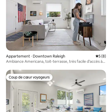
Appartement ⋅ Downtown Raleigh
Évaluatio
5 (8)
Ambiance Americana, toit-terrasse, très facile d'accès à
pied
Coup de cœur voyageurs
Coup de cœur voyageurs