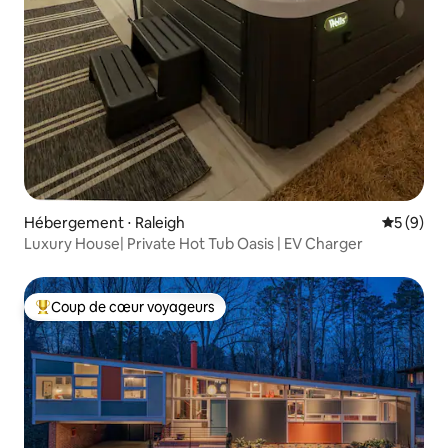
Hébergement ⋅ Raleigh
Évaluatio
5 (9)
Luxury House| Private Hot Tub Oasis | EV Charger
Coup de cœur voyageurs
Coups de cœur voyageurs les plus appréciés