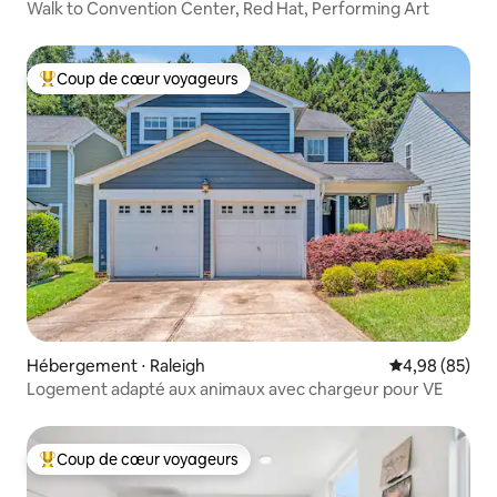
Walk to Convention Center, Red Hat, Performing Art
Coup de cœur voyageurs
Coups de cœur voyageurs les plus appréciés
Hébergement ⋅ Raleigh
Évaluation mo
4,98 (85)
Logement adapté aux animaux avec chargeur pour VE
Coup de cœur voyageurs
Coups de cœur voyageurs les plus appréciés