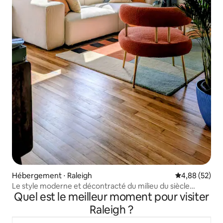
Hébergement ⋅ Raleigh
Évaluation mo
4,88 (52)
Le style moderne et décontracté du milieu du siècle
Quel est le meilleur moment pour visiter
rencontre le confort et la praticité
Raleigh ?