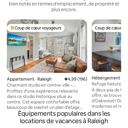
bien notés en termes d'emplacement, de propreté et
plus encore.
Coup de cœur voyageurs
Coup de cœur vo
Coups de cœur voyageurs les plus appréciés
Coup de cœur vo
Hébergement ⋅ Ra
Appartement ⋅ Raleigh
Évaluation moyenne sur la base 
4,99 (196)
Refuge historique
Charmant studio en centre-ville –
de chef/Possibilit
À deux pas de tout
Emplacement accessible à pied
Profitez d'une expérience relaxante
offrir, se trouve l
dans ce studio historique situé au
d'Oakwood ! Des 
centre. Cet espace confortable offre
modernes et réno
beaucoup de soleil et un plan d'étage
caractéristiques h
Équipements populaires dans les
ouvert avec des plafonds voûtés.
charmantes, cette
Entièrement rénové avec de nouvelles
locations de vacances à Raleigh
véritable refuge !
armoires de cuisine, des comptoirs en
cuisine/salle à m