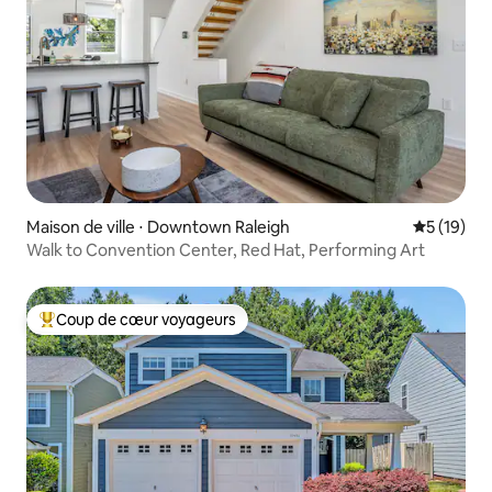
Maison de ville ⋅ Downtown Raleigh
Évaluation
5 (19)
Walk to Convention Center, Red Hat, Performing Art
Coup de cœur voyageurs
Coups de cœur voyageurs les plus appréciés