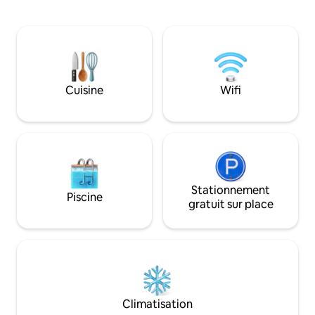
quartz, des appareils électroménagers
et de salles de ba
en acier inoxydable et tous les éléments
Détendez-vous dan
de base pour que vous puissiez profiter
confortable, les c
de votre séjour. Profitez de la douche
porche grillagé, la
carrelée à l'italienne avec des étagères
porche avant et la
supplémentaires pour toutes vos
où les animaux de
affaires. Lit Queen Size moelleux.
Cuisine
Wifi
acceptés ! Marche
Idéalement situé pour que vous puissiez
restaurants, bars,
marcher jusqu'aux parcs ou aux
encore ! L'aéropor
restaurants, ou simplement vous
en voiture, à 5 mi
détendre sur votre balcon couvert.
Stationnement
Piscine
gratuit sur place
Climatisation