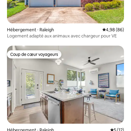
Hébergement ⋅ Raleigh
Évaluation mo
4,98 (86)
Logement adapté aux animaux avec chargeur pour VE
Coup de cœur voyageurs
Coup de cœur voyageurs
Hébergement ⋅ Raleigh
Évaluation
5 (12)