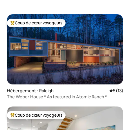
Coup de cœur voyageurs
Coups de cœur voyageurs les plus appréciés
Hébergement ⋅ Raleigh
Évaluation
5 (13)
The Weber House * As featured in Atomic Ranch *
Coup de cœur voyageurs
Coups de cœur voyageurs les plus appréciés