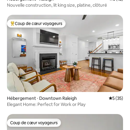
Nouvelle construction, lit king size, platine, clôturé
Coup de cœur voyageurs
Coups de cœur voyageurs les plus appréciés
Hébergement ⋅ Downtown Raleigh
Évaluation
5 (35)
Elegant Home: Perfect for Work or Play
Coup de cœur voyageurs
Coup de cœur voyageurs