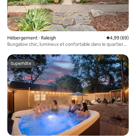
Hébergement ⋅ Raleigh
Évaluation mo
4,99 (69)
Bungalow chic, lumineux et confortable dans le quartier
historique d'Oakwood
Superhôte
Superhôte