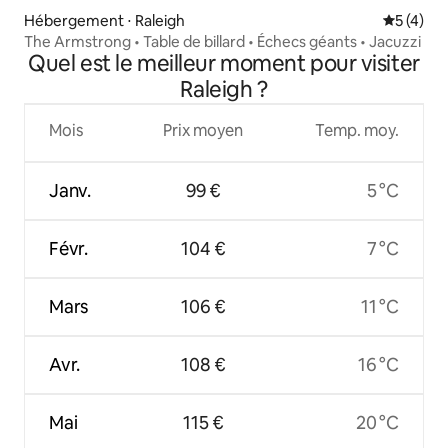
Hébergement ⋅ Raleigh
Évaluatio
5 (4)
The Armstrong • Table de billard • Échecs géants • Jacuzzi
Quel est le meilleur moment pour visiter
Raleigh ?
Mois
Prix moyen
Temp. moy.
Janv.
99 €
5 °C
Févr.
104 €
7 °C
Mars
106 €
11 °C
Avr.
108 €
16 °C
Mai
115 €
20 °C