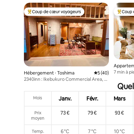
Célébrité 
Coup de cœur voyageurs
Coup 
Coups de cœur voyageurs les plus appréciés
Coups de
Apparteme
7 min à pi
Hébergement ⋅ Toshima
Évaluation moyenne
5 (40)
Asakusa à
2340inn : Ikebukuro Commercial Area, 4
Quel
minutes en métro, Mt. Fuji visible sur le
toit, magnifiquement conçu 55 ！, tatami
japonais + salon, 2 salles de bain
Mois
Janv.
Févr.
Mars
73 €
79 €
93 €
Prix
moyen
6 °C
7 °C
10 °C
Temp.