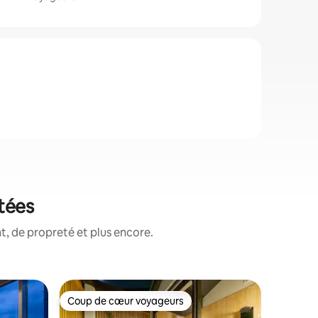
tées
, de propreté et plus encore.
Héberge
Coup de cœur voyageurs
Superhô
Coup de cœur voyageurs
Superhô
『OUVERT