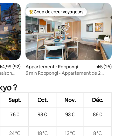
Coup de cœur voyageurs
Coups de cœur voyageurs les plus appréciés
mmentaires : 5 sur 5
Évaluation moyenne sur la base de 92 commentaires : 4,99 sur 5
4,99 (92)
Appartement ⋅ Roppongi
Évaluation moyenne
5 (26)
maison
6 min Roppongi - Appartement de 2
étages, 5 couchages, près de Shibuya
kyo ?
Sept.
Oct.
Nov.
Déc.
76 €
93 €
93 €
86 €
24 °C
18 °C
13 °C
8 °C