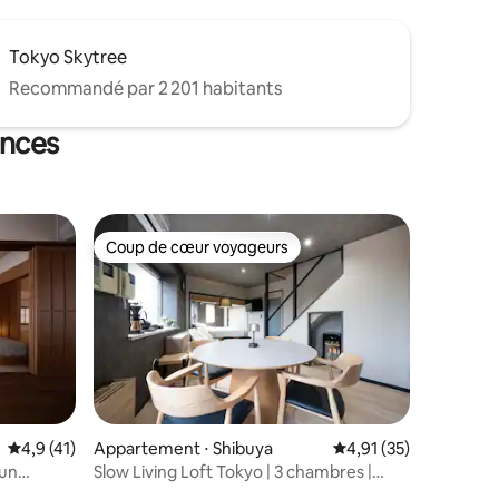
Tokyo Skytree
Recommandé par 2 201 habitants
ances
Coup de cœur voyageurs
Coup de cœur voyageurs
ntaires : 4,88 sur 5
Évaluation moyenne sur la base de 41 commentaires : 4,9 sur 5
4,9 (41)
Appartement ⋅ Shibuya
Évaluation moyenne su
4,91 (35)
 un
Slow Living Loft Tokyo | 3 chambres |
 et
4 min de la gare