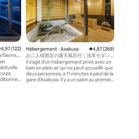
« innnn-k
En juille
d'un bâti
d'innnn H
station I
Semblable
station H
d'une aub
groupe pa
partir d'
« Higashi
de la gar
valuation moyenne sur la base de 122 commentaires : 4,97 sur 5
4,97 (122)
Hébergement ⋅ Asakusa
Évaluation moyenne sur
4,87 (269)
Ikebukur
a/Sauna,
お二人様限定の露天風呂付｜浅草モダン
animée, 
,
和風のラグジュアリーな 1軒家 ｜浅草・上
ain
Il s'agit d'un hébergement privé avec un
ustensiles
les
野観光拠点 ｜柳通り西棟
bituelle
bain en plein air qui ne peut accueillir que
accueilli
 de
 corps
deux personnes, à 11 minutes à pied de la
est né. ◆Caractéristiques de la chambre
ditionnel.
gare d'Asakusa. Il y a un salon au premier
(komeya)
uve à
étage et un bain de cyprès au deuxième
étage.Vo
 la gare
étage avec une chambre king size et une
bagages 
éroport de
terrasse directe. Il est également facile
et profi
nt près
de se rendre à Shibuya, Ginza, Ueno et
pour vot
rouhaha de
Akihabara en métro, ce qui en fait une
d'une cui
de
base pratique pour visiter Tokyo. Il y a
cuisine.F
s la
des supermarchés, des épiceries, des
supermar
mmentaires : 5 sur 5
r d'un
restaurants, des cafés élégants et des
épicerie 
magasins divers à proximité. Il y a aussi
savourez 
 de
un port Luup, c'est donc aussi une bonne
chambre.