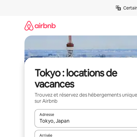
Aller
Certai
directement
au
contenu
Tokyo : locations de
vacances
Trouvez et réservez des hébergements uniqu
sur Airbnb
Adresse
Lorsque les résultats s'affichent, utilisez les flèc
Arrivée