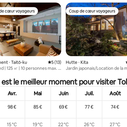
/ Belle vue / Ciel / ART
sophistiqué de style japonais
de cœur voyageurs
Coup de cœur voyageurs
 cœur voyageurs les plus appréciés
Coup de cœur voyageurs
nt ⋅ Taitō-ku
Évaluation moyenne sur la base de 13 co
5 (13)
Hutte ⋅ Kita
ed | 125 ㎡ | 10 personnes max. |
Jardin japonais/Location de la 
 sur la base de 40 commentaires : 5 sur 5
 13 min
entière/136 ㎡/12 personnes
 est le meilleur moment pour visiter To
Avr.
Mai
Juin
Juil.
Août
98 €
85 €
69 €
77 €
74 €
15 °C
19 °C
22 °C
26 °C
27 °C