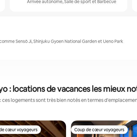
Arrivée autonome, Salle de sport et Barbecue
 comme Sensō Ji, Shinjuku Gyoen National Garden et Ueno Park
yo : locations de vacances les mieux no
: ces logements sont très bien notés en termes d'emplacement
de cœur voyageurs
Coup de cœur voyageurs
 cœur voyageurs les plus appréciés
Coup de cœur voyageurs