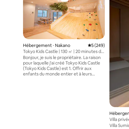
Hébergement ⋅ Nakano
Évaluation moyenne s
5 (249)
Tokyo Kids Castle | 130 ㎡ | 20 minutes de
Shinjuku | 1 minute de la gare
Bonjour, je suis le propriétaire. La raison
pour laquelle j'ai créé Tokyo Kids Castle
(Tokyo Kids Castle) est 1. Offrir aux
enfants du monde entier et à leurs
familles un environnement de voyage et
de jeu plus confortable 2. Ne pas se
laisser abattre par le coronavirus,
transmettre l'esprit de défi, le courage et
l'enthousiasme 3. Faire venir des gens du
monde entier dans les quartiers et les
rues commerçantes locales pour qu'ils
Hébergem
puissent en faire l'expérience et y
Villa priv
consommer J'aimerais que les enfants
Au cœur d
Villa Sumidagaw
du monde entier et leurs familles