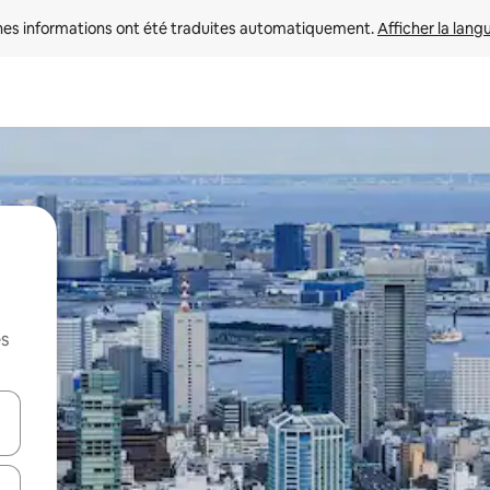
nes informations ont été traduites automatiquement. 
Afficher la lang
es
hes vers le haut et vers le bas pour les parcourir ou en appuyant et en fai