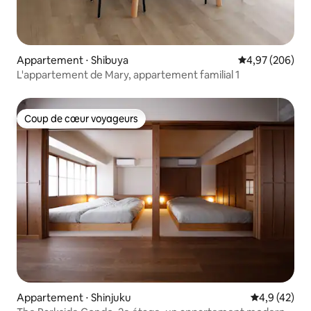
Appartement ⋅ Shibuya
Évaluation moy
4,97 (206)
L'appartement de Mary, appartement familial 1
Coup de cœur voyageurs
Coup de cœur voyageurs
Appartement ⋅ Shinjuku
Évaluation m
4,9 (42)