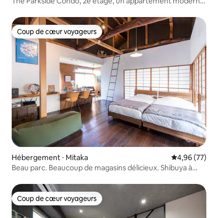
The Parkside Condo, 2e étage, un appartement moderne,
élégant et sophistiqué de style japonais
Coup de cœur voyageurs
Coup de cœur voyageurs
Hébergement ⋅ Mitaka
Évaluation mo
4,96 (77)
Beau parc. Beaucoup de magasins délicieux. Shibuya à
25 m.
Coup de cœur voyageurs
Coup de cœur voyageurs