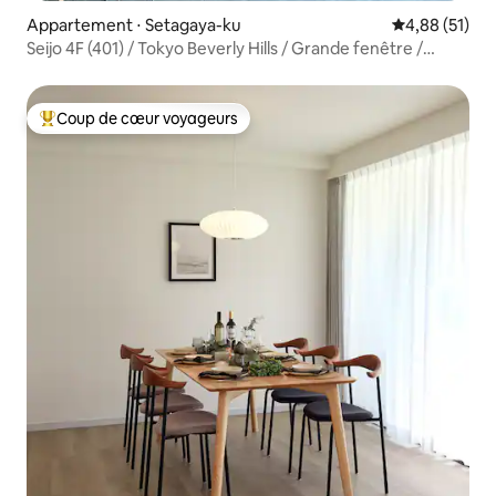
Appartement ⋅ Setagaya-ku
Évaluation mo
4,88 (51)
Seijo 4F (401) / Tokyo Beverly Hills / Grande fenêtre /
Shibuya / Shinjuku / Célébrité / Belle vue / Ciel / ART
Coup de cœur voyageurs
Coups de cœur voyageurs les plus appréciés