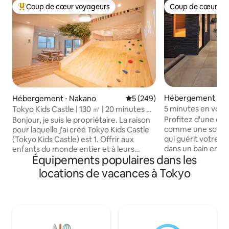
Coup de cœur voyageurs
Coup de cœur vo
Coups de cœur voyageurs les plus appréciés
Coup de cœur vo
Hébergement ⋅ Se
Hébergement ⋅ Nakano
Évaluation moyenne sur la ba
5 (249)
u
5 minutes en voit
Tokyo Kids Castle | 130 ㎡ | 20 minutes de
bain de pot, barbec
Shinjuku | 1 minute de la gare
Profitez d'une ex
Bonjour, je suis le propriétaire. La raison
karaoké/Wi-Fi/Réd
comme une source
pour laquelle j'ai créé Tokyo Kids Castle
séjours consécuti
qui guérit votre es
(Tokyo Kids Castle) est 1. Offrir aux
Haneda
dans un bain en pot
enfants du monde entier et à leurs
Équipements populaires dans les
Le Sauna Escape S
familles un environnement de voyage et
environ 5 minutes 
de jeu plus confortable 2. Ne pas se
locations de vacances à Tokyo
de Shibuya, à 25 m
laisser abattre par le coronavirus,
de Haneda et à u
transmettre l'esprit de défi, le courage
près de Shibuya, ma
et l'enthousiasme 3. Faire venir des gens
brouhaha de la vill
du monde entier dans les quartiers et les
« location de vac
rues commerçantes locales pour qu'ils
privé » dans la rég
puissent en faire l'expérience et y