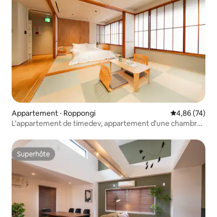
Appartement ⋅ Roppongi
Évaluation mo
4,86 (74)
L'appartement de timedev, appartement d'une chambre
3f
Superhôte
Superhôte