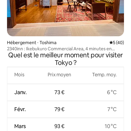
Hébergement ⋅ Toshima
Évaluation
5 (40)
2340inn : Ikebukuro Commercial Area, 4 minutes en
Quel est le meilleur moment pour visiter
métro, Mt. Fuji visible sur le toit, magnifiquement conçu
55 ！, tatami japonais + salon, 2 salles de bain
Tokyo ?
Mois
Prix moyen
Temp. moy.
Janv.
73 €
6 °C
Févr.
79 €
7 °C
Mars
93 €
10 °C