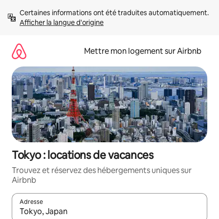
Aller
Certaines informations ont été traduites automatiquement. 
directement
Afficher la langue d'origine
au
contenu
Mettre mon logement sur Airbnb
Tokyo : locations de vacances
Trouvez et réservez des hébergements uniques sur
Airbnb
Adresse
Lorsque les résultats s'affichent, utilisez les flèches vers le hau