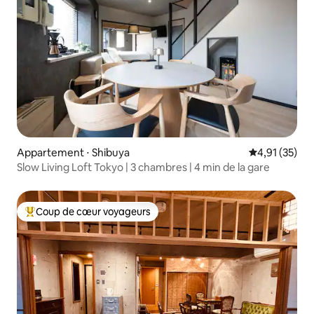
Appartement ⋅ Shibuya
Évaluation mo
4,91 (35)
Slow Living Loft Tokyo | 3 chambres | 4 min de la gare
Coup de cœur voyageurs
Coups de cœur voyageurs les plus appréciés