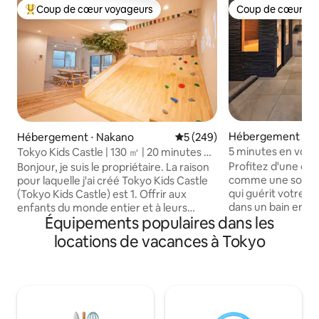
Coup de cœur voyageurs
Coup de cœur vo
Coups de cœur voyageurs les plus appréciés
Coup de cœur vo
Hébergement ⋅ Se
Hébergement ⋅ Nakano
Évaluation moyenne sur la ba
5 (249)
u
5 minutes en voit
Tokyo Kids Castle | 130 ㎡ | 20 minutes de
bain de pot, barbec
Shinjuku | 1 minute de la gare
Profitez d'une ex
Bonjour, je suis le propriétaire. La raison
karaoké/Wi-Fi/Réd
comme une source
pour laquelle j'ai créé Tokyo Kids Castle
séjours consécuti
qui guérit votre es
(Tokyo Kids Castle) est 1. Offrir aux
Haneda
dans un bain en pot
enfants du monde entier et à leurs
Équipements populaires dans les
Le Sauna Escape S
familles un environnement de voyage et
environ 5 minutes 
de jeu plus confortable 2. Ne pas se
locations de vacances à Tokyo
de Shibuya, à 25 m
laisser abattre par le coronavirus,
de Haneda et à u
transmettre l'esprit de défi, le courage
près de Shibuya, ma
et l'enthousiasme 3. Faire venir des gens
brouhaha de la vill
du monde entier dans les quartiers et les
« location de vac
rues commerçantes locales pour qu'ils
privé » dans la rég
puissent en faire l'expérience et y