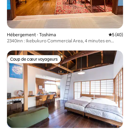
Hébergement ⋅ Toshima
Évaluation
5 (40)
2340inn : Ikebukuro Commercial Area, 4 minutes en
métro, Mt. Fuji visible sur le toit, magnifiquement conçu
55 ！, tatami japonais + salon, 2 salles de bain
Coup de cœur voyageurs
Coup de cœur voyageurs