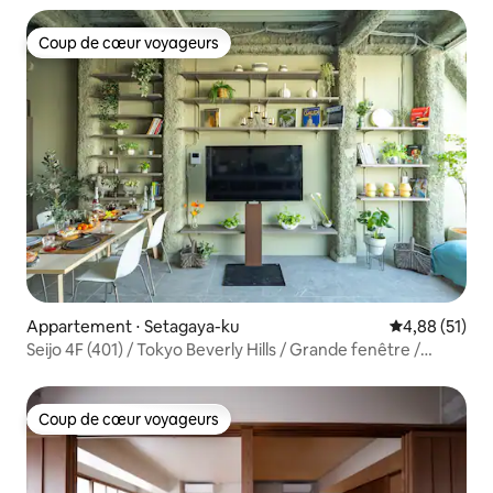
Coup de cœur voyageurs
Coup de cœur voyageurs
Appartement ⋅ Setagaya-ku
Évaluation mo
4,88 (51)
Seijo 4F (401) / Tokyo Beverly Hills / Grande fenêtre /
Shibuya / Shinjuku / Célébrité / Belle vue / Ciel / ART
Coup de cœur voyageurs
Coup de cœur voyageurs