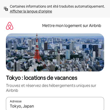
Aller
Certaines informations ont été traduites automatiquement. 
directement
Afficher la langue d'origine
au
contenu
Mettre mon logement sur Airbnb
Tokyo : locations de vacances
Trouvez et réservez des hébergements uniques sur
Airbnb
Adresse
Lorsque les résultats s'affichent, utilisez les flèches vers le hau