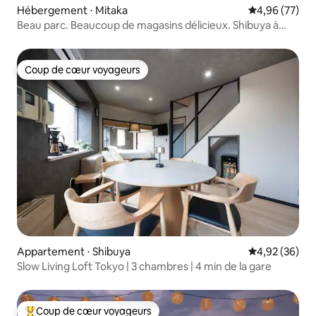
Hébergement ⋅ Mitaka
Évaluation mo
4,96 (77)
Beau parc. Beaucoup de magasins délicieux. Shibuya à
25 m.
Coup de cœur voyageurs
Coup de cœur voyageurs
Appartement ⋅ Shibuya
Évaluation mo
4,92 (36)
Slow Living Loft Tokyo | 3 chambres | 4 min de la gare
Coup de cœur voyageurs