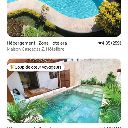
Hébergement ⋅ Zona Hotelera
Évaluation moy
4,85 (259)
Maison Cascadas Z. Hôtelière
Coup de cœur voyageurs
Coups de cœur voyageurs les plus appréciés