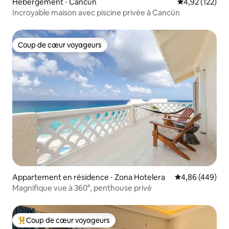
Hébergement ⋅ Cancún
Évaluation moy
4,92 (122)
Incroyable maison avec piscine privée à Cancún
Coup de cœur voyageurs
Coup de cœur voyageurs
Appartement en résidence ⋅ Zona Hotelera
Évaluation moy
4,86 (449)
Magnifique vue à 360°, penthouse privé
Coup de cœur voyageurs
Coups de cœur voyageurs les plus appréciés