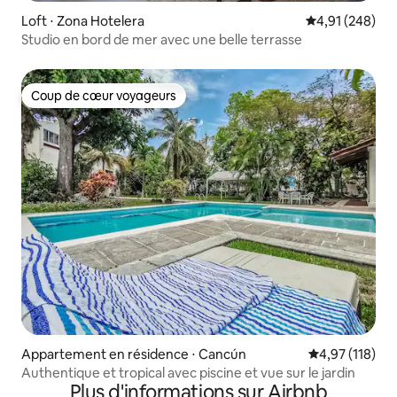
Loft ⋅ Zona Hotelera
Évaluation moy
4,91 (248)
Studio en bord de mer avec une belle terrasse
Coup de cœur voyageurs
Coup de cœur voyageurs
Appartement en résidence ⋅ Cancún
Évaluation moy
4,97 (118)
Authentique et tropical avec piscine et vue sur le jardin
Plus d'informations sur Airbnb