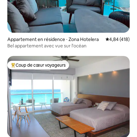
Appartement en résidence ⋅ Zona Hotelera
Évaluation moy
4,84 (418)
Bel appartement avec vue sur l'océan
Coup de cœur voyageurs
Coups de cœur voyageurs les plus appréciés