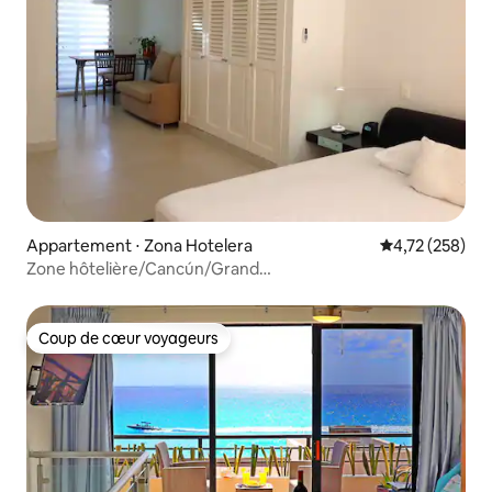
Appartement ⋅ Zona Hotelera
Évaluation moy
4,72 (258)
Zone hôtelière/Cancún/Grand
studio !/Playa/Emplacement !
Coup de cœur voyageurs
Coup de cœur voyageurs