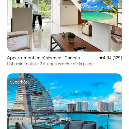
Appartement en résidence ⋅ Cancún
Évaluation moy
4,94 (129)
Loft minimaliste 2 étages proche de la plage
Superhôte
Superhôte