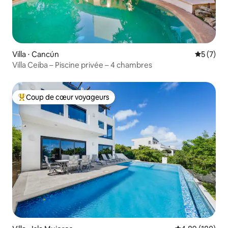
Villa ⋅ Cancún
Évaluatio
5 (7)
Villa Ceiba – Piscine privée – 4 chambres
Coup de cœur voyageurs
Coups de cœur voyageurs les plus appréciés