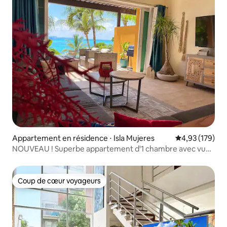
Appartement en résidence ⋅ Isla Mujeres
Évaluation moy
4,93 (179)
NOUVEAU ! Superbe appartement d'1 chambre avec vue
sur la piscine et l'océan à Sotavento
Coup de cœur voyageurs
Coup de cœur voyageurs