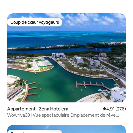
Coup de cœur voyageurs
Coup de cœur voyageurs
Appartement ⋅ Zona Hotelera
Évaluation moy
4,91 (276)
Wowriva301 Vue spectaculaire Emplacement de rêve
3 chambres