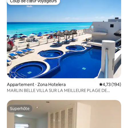
Coup de cœur voyageurs
Coup de cœur voyageurs
Appartement ⋅ Zona Hotelera
Évaluation moy
4,73 (194)
MARLIN BELLE VILLA SUR LA MEILLEURE PLAGE DE
CANCUN
Superhôte
Superhôte