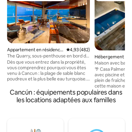
Appartement en résidence
Évaluation moyenne sur la base 
4,93 (482)
⋅ Zona Hotelera
The Quarry, sous-penthouse en bord de
Hébergement ⋅ C
mer à 150 m des clubs
Dès que vous entrez dans la propriété,
Maison avec barbe
vous comprendrez pourquoi vous êtes
à Santuario
🌴 Casa Palmeras 
venu à Cancun : la plage de sable blanc
avec piscine et terrasse Vivez
poudreux et la plus belle eau turquoise.
plein de fraîcheu
Parce que c'est tout ce que vous pouvez
cette maison est s
voir depuis la vue panoramique à 180°
Cancún : équipements populaires dans
patio avec piscine
que l'appartement offre. Aucun détail
pour laisser circule
les locations adaptées aux familles
n'a été épargné. Plus de 2 ans de
soleil. Profitez d'u
rénovation de cette propriété unique en
dans les espaces
son genre. À seulement 150 m de toute
détendez-vous sur
la vie nocturne, 2 grandes piscines, un
terrasse de lecture. Sécurité 24 h/2
restaurant et un club de plage dans
7 j/7, design ouver
l'immeuble. Une fusion de meubles en
idéal pour les gro