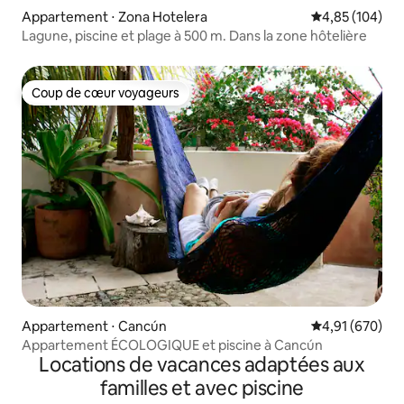
Appartement ⋅ Zona Hotelera
Évaluation moy
4,85 (104)
Lagune, piscine et plage à 500 m. Dans la zone hôtelière
Coup de cœur voyageurs
Coup de cœur voyageurs
Appartement ⋅ Cancún
Évaluation moy
4,91 (670)
Appartement ÉCOLOGIQUE et piscine à Cancún
Locations de vacances adaptées aux
familles et avec piscine