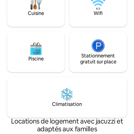
bois exotiques et de marbre importé
connexion, de rep
rend cet endroit inégalé à Cancún.
atmosphère vibran
Cuisine
Wifi
vous attendons !
Stationnement
Piscine
gratuit sur place
Climatisation
Locations de logement avec jacuzzi et
adaptés aux familles