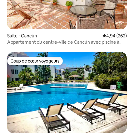
Suite ⋅ Cancún
Évaluation moy
4,94 (262)
Appartement du centre-ville de Cancún avec piscine à
cocktails
Coup de cœur voyageurs
Coup de cœur voyageurs