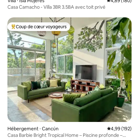
Villa ⋅ Isla Mujeres
Évaluation moy
4,89 (180)
Casa Camacho - Villa 3BR 3.5BA avec toit privé
Coup de cœur voyageurs
Coups de cœur voyageurs les plus appréciés
Hébergement ⋅ Cancún
Évaluation moy
4,99 (192)
Casa Barbie Bright Tropical Home – Piscine profonde –