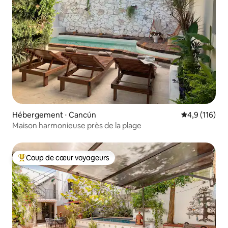
Hébergement ⋅ Cancún
Évaluation mo
4,9 (116)
Maison harmonieuse près de la plage
Coup de cœur voyageurs
Coups de cœur voyageurs les plus appréciés