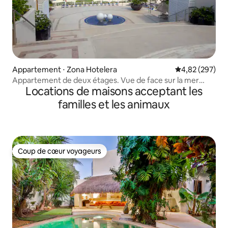
Appartement ⋅ Zona Hotelera
Évaluation moy
4,82 (297)
Appartement de deux étages. Vue de face sur la mer
Locations de maisons acceptant les
turquoise des Caraïbes
familles et les animaux
Coup de cœur voyageurs
Coup de cœur voyageurs