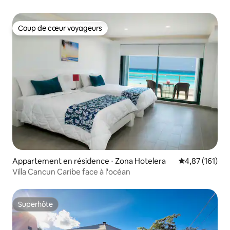
Coup de cœur voyageurs
Coup de cœur voyageurs
Appartement en résidence ⋅ Zona Hotelera
Évaluation moy
4,87 (161)
Villa Cancun Caribe face à l'océan
Superhôte
Superhôte