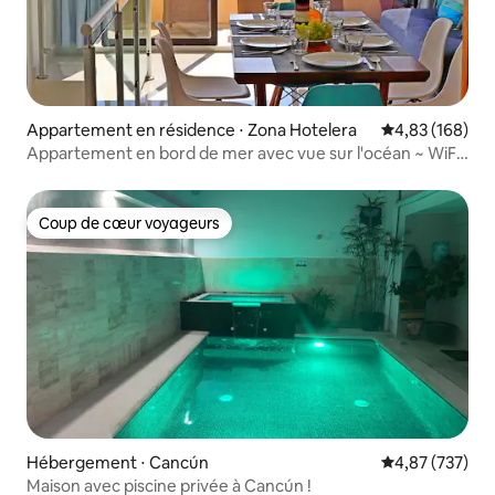
Appartement en résidence ⋅ Zona Hotelera
Évaluation moy
4,83 (168)
Appartement en bord de mer avec vue sur l'océan ~ WiFi
rapide ~3 piscines
Coup de cœur voyageurs
Coup de cœur voyageurs
Hébergement ⋅ Cancún
Évaluation moy
4,87 (737)
Maison avec piscine privée à Cancún !