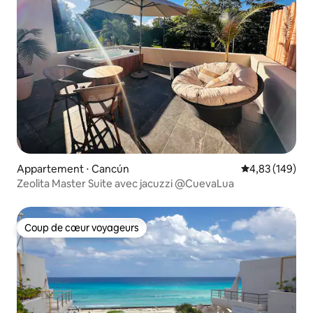
Appartement ⋅ Cancún
Évaluation moy
4,83 (149)
Zeolita Master Suite avec jacuzzi @CuevaLua
Coup de cœur voyageurs
Coup de cœur voyageurs