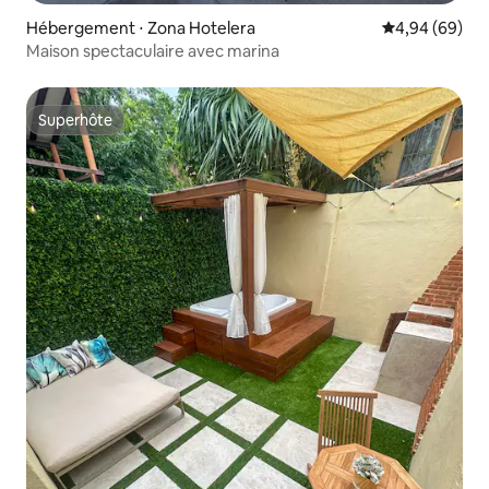
Hébergement ⋅ Zona Hotelera
Évaluation mo
4,94 (69)
Maison spectaculaire avec marina
Superhôte
Superhôte