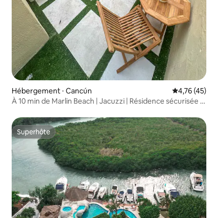
Hébergement ⋅ Cancún
Évaluation mo
4,76 (45)
À 10 min de Marlin Beach | Jacuzzi | Résidence sécurisée |
Barbecue
Superhôte
Superhôte