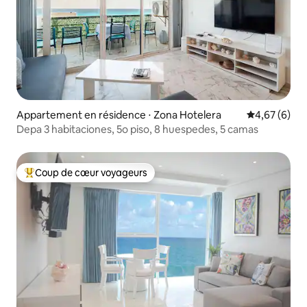
Appartement en résidence ⋅ Zona Hotelera
Évaluation m
4,67 (6)
Depa 3 habitaciones, 5o piso, 8 huespedes, 5 camas
Coup de cœur voyageurs
Coups de cœur voyageurs les plus appréciés