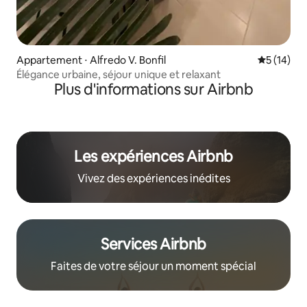
Appartement ⋅ Alfredo V. Bonfil
Évaluation
5 (14)
Élégance urbaine, séjour unique et relaxant
Plus d'informations sur Airbnb
Les expériences Airbnb
Vivez des expériences inédites
Services Airbnb
Faites de votre séjour un moment spécial