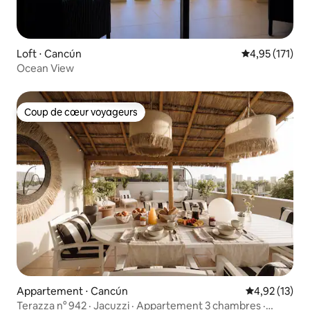
Loft ⋅ Cancún
Évaluation moy
4,95 (171)
Ocean View
Coup de cœur voyageurs
Coup de cœur voyageurs
Appartement ⋅ Cancún
Évaluation mo
4,92 (13)
Terazza n° 942 · Jacuzzi · Appartement 3 chambres ·