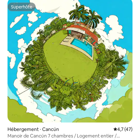
Superhôte
Superhôte
Hébergement ⋅ Cancún
Évaluation m
4,7 (47)
Manoir de Cancún 7 chambres / Logement entier /