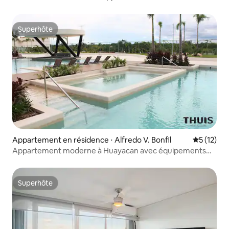
Emplacement idéal
Superhôte
Superhôte
Appartement en résidence ⋅ Alfredo V. Bonfil
Évaluation
5 (12)
Appartement moderne à Huayacan avec équipements
haut de gamme
Superhôte
Superhôte