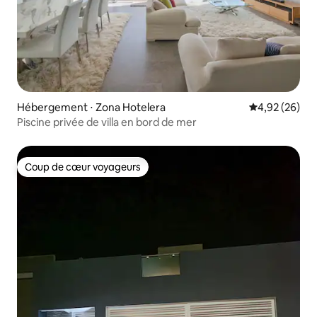
Hébergement ⋅ Zona Hotelera
Évaluation mo
4,92 (26)
Piscine privée de villa en bord de mer
Coup de cœur voyageurs
Coup de cœur voyageurs