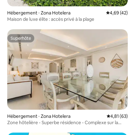
Hébergement ⋅ Zona Hotelera
Évaluation mo
4,69 (42)
Maison de luxe élite : accès privé à la plage
Superhôte
Superhôte
Hébergement ⋅ Zona Hotelera
Évaluation mo
4,81 (63)
Zone hôtelière - Superbe résidence - Complexe sur la
plage