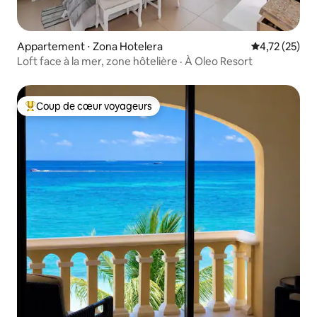
Appartement ⋅ Zona Hotelera
Évaluation mo
4,72 (25)
Loft face à la mer, zone hôtelière · À Oleo Resort
Coup de cœur voyageurs
Coups de cœur voyageurs les plus appréciés