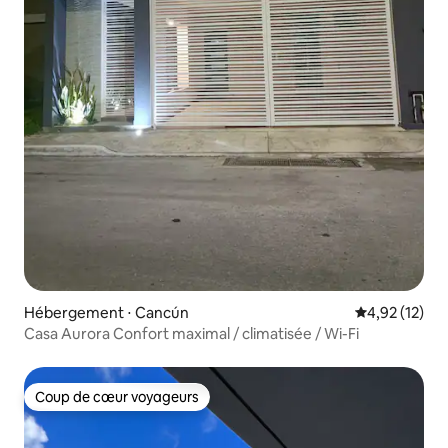
Hébergement ⋅ Cancún
Évaluation mo
4,92 (12)
Casa Aurora Confort maximal / climatisée / Wi-Fi
Coup de cœur voyageurs
Coup de cœur voyageurs