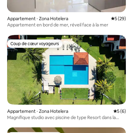
Appartement ⋅ Zona Hotelera
Évaluation
5 (29)
Appartement en bord de mer, réveil face à la mer
Coup de cœur voyageurs
Coup de cœur voyageurs
Appartement ⋅ Zona Hotelera
Évaluatio
5 (6)
Magnifique studio avec piscine de type Resort dans la
zone H