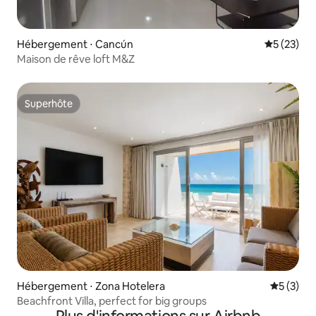
Hébergement ⋅ Cancún
Évaluation
5 (23)
Maison de rêve loft M&Z
Superhôte
Superhôte
Hébergement ⋅ Zona Hotelera
Évaluatio
5 (3)
Beachfront Villa, perfect for big groups