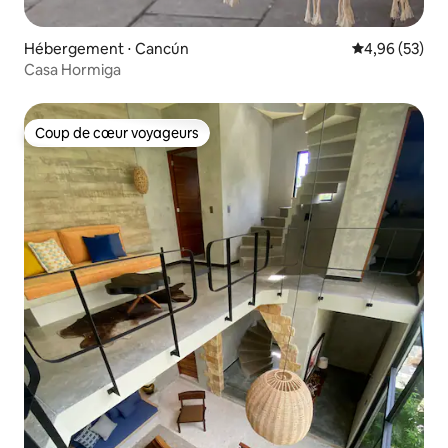
Hébergement ⋅ Cancún
Évaluation mo
4,96 (53)
Casa Hormiga
Coup de cœur voyageurs
Coup de cœur voyageurs