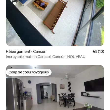
Hébergement ⋅ Cancún
Évaluation
5 (10)
Incroyable maison Caracol. Cancún. NOUVEAU
Coup de cœur voyageurs
Coup de cœur voyageurs