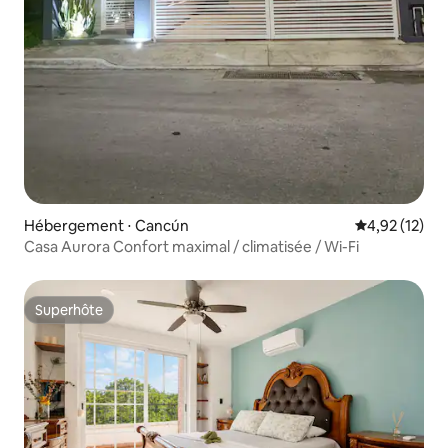
Hébergement ⋅ Cancún
Évaluation mo
4,92 (12)
Casa Aurora Confort maximal / climatisée / Wi-Fi
Superhôte
Superhôte