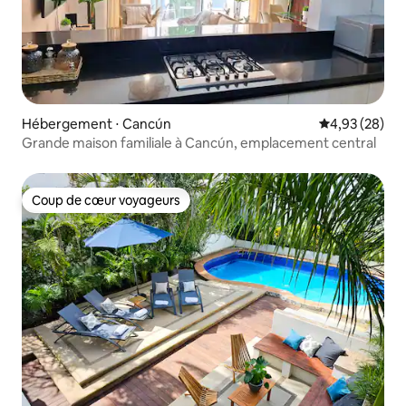
Hébergement ⋅ Cancún
Évaluation mo
4,93 (28)
Grande maison familiale à Cancún, emplacement central
Coup de cœur voyageurs
Coup de cœur voyageurs