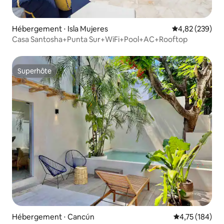
Hébergement ⋅ Isla Mujeres
Évaluation moy
4,82 (239)
Casa Santosha+Punta Sur+WiFi+Pool+AC+Rooftop
Superhôte
Superhôte
Hébergement ⋅ Cancún
Évaluation moy
4,75 (184)