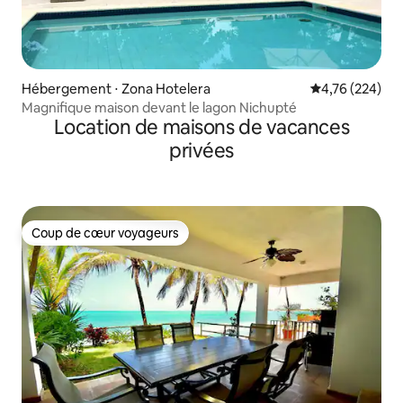
Hébergement ⋅ Zona Hotelera
Évaluation moy
4,76 (224)
Magnifique maison devant le lagon Nichupté
Location de maisons de vacances
privées
Coup de cœur voyageurs
Coup de cœur voyageurs