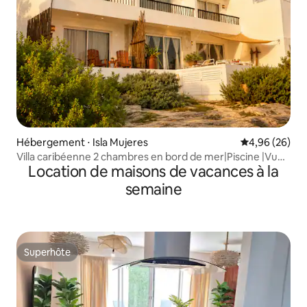
Hébergement ⋅ Isla Mujeres
Évaluation mo
4,96 (26)
Villa caribéenne 2 chambres en bord de mer|Piscine |Vue
Location de maisons de vacances à la
sur le lever du soleil
semaine
Superhôte
Superhôte