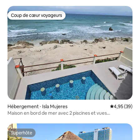
Coup de cœur voyageurs
Coup de cœur voyageurs
Hébergement ⋅ Isla Mujeres
Évaluation mo
4,95 (39)
Maison en bord de mer avec 2 piscines et vues
spectaculaires
Superhôte
Superhôte