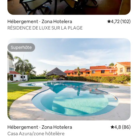
Hébergement ⋅ Zona Hotelera
Évaluation moy
4,72 (102)
RÉSIDENCE DE LUXE SUR LA PLAGE
Superhôte
Superhôte
Hébergement ⋅ Zona Hotelera
Évaluation m
4,8 (86)
Casa Azura/zone hôtelière