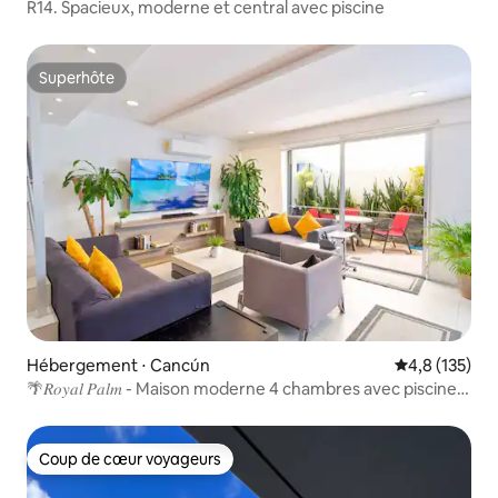
R14. Spacieux, moderne et central avec piscine
Superhôte
Superhôte
Hébergement ⋅ Cancún
Évaluation mo
4,8 (135)
🌴𝑅𝑜𝑦𝑎𝑙 𝑃𝑎𝑙𝑚 - Maison moderne 4 chambres avec piscine
privée
Coup de cœur voyageurs
Coup de cœur voyageurs