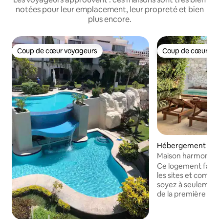
notées pour leur emplacement, leur propreté et bien
plus encore.
Coup de cœur voyageurs
Coup de cœur vo
Coup de cœur voyageurs
Coup de cœur vo
Hébergement ⋅ C
Maison harmonieus
Ce logement famil
les sites et commodités. Bie
soyez à seulement
de la première pla
au cœur de la ville
du centre commer