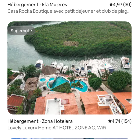
Hébergement ⋅ Isla Mujeres
Évaluation mo
4,97 (30)
Casa Rocka Boutique avec petit déjeuner et club de plage
inclus
Superhôte
Superhôte
Hébergement ⋅ Zona Hotelera
Évaluation moy
4,74 (154)
Lovely Luxury Home AT HOTEL ZONE AC, WiFi