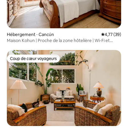
Hébergement ⋅ Cancún
Évaluation mo
4,77 (39)
Maison Kohun | Proche de la zone hôtelière | Wi-Fi et
climatisation
Coup de cœur voyageurs
Coup de cœur voyageurs