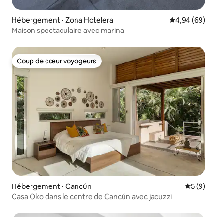
Hébergement ⋅ Zona Hotelera
Évaluation mo
4,94 (69)
Maison spectaculaire avec marina
Coup de cœur voyageurs
Coup de cœur voyageurs
Hébergement ⋅ Cancún
Évaluatio
5 (9)
Casa Oko dans le centre de Cancún avec jacuzzi