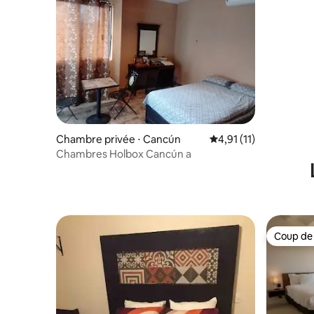
Chambre privée ⋅ Cancún
Évaluation moyenne su
4,91 (11)
Chambres Holbox Cancún a
Coup de
Coup de