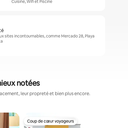
Cuisine, Wifi et Piscine
té
x sites incontournables, comme Mercado 28, Playa
ta
mieux notées
acement, leur propreté et bien plus encore.
Appartem
Coup de cœur voyageurs
Superhô
Coup de cœur voyageurs
Superhô
Mamá Ros