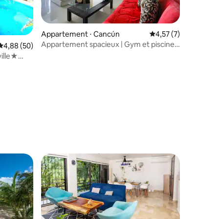
Appartement ⋅ Cancún
Évaluation moyenne s
4,57 (7)
mmentaires : 5 sur 5
Appartement spacieux | Gym et piscine |
Évaluation moyenne sur la base de 50 commentaires : 4,88 sur 5
4,88 (50)
Cancun
ille★