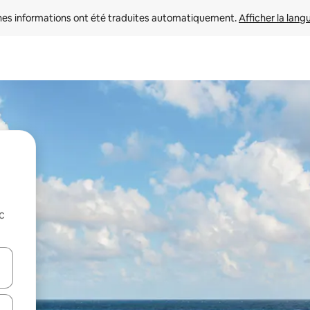
nes informations ont été traduites automatiquement. 
Afficher la lang
c
hes vers le haut et vers le bas pour les parcourir ou en appuyant et en fai