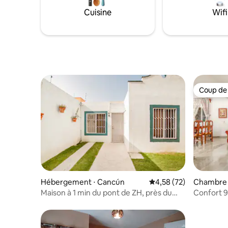
couverts à
et placard, d'une terrasse et d'un jardin
Cuisine
Wifi
Covid
privés et d'une grande piscine sans
chlore, partagée.
Coup de
Coup de
Hébergement ⋅ Cancún
Évaluation moyenne su
4,58 (72)
Chambre 
Maison à 1 min du pont de ZH, près du
Confort 9
parc CUN et de l'aéroport