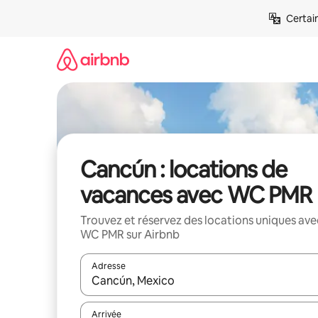
Aller
Certai
directement
au
contenu
Cancún : locations de
vacances avec WC PMR
Trouvez et réservez des locations uniques ave
WC PMR sur Airbnb
Adresse
Lorsque les résultats s'affichent, utilisez les flèc
Arrivée