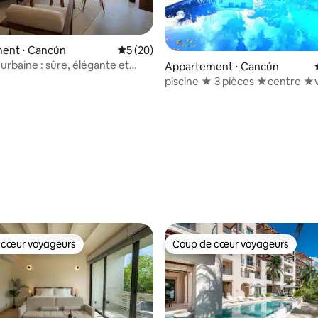
ent ⋅ Cancún
Évaluation moyenne sur la base de 20 co
5 (20)
urbaine : sûre, élégante et
Appartement ⋅ Cancún
e
piscine ★ 3 pièces ★centre ★v
visites de★ voitures
r la base de 288 commentaires : 4,7 sur 5
 cœur voyageurs
Coup de cœur voyageurs
 cœur voyageurs
Coup de cœur voyageurs