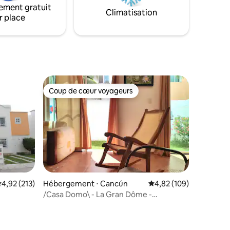
ement gratuit
deux rues
Climatisation
r place
Coup de cœur voyageurs
Coup de cœur voyageurs
taires : 4,89 sur 5
valuation moyenne sur la base de 213 commentaires : 4,92 sur 5
4,92 (213)
Hébergement ⋅ Cancún
Évaluation moyenne sur
4,82 (109)
/Casa Domo\ - La Gran Dôme -
Résidentiel Privé