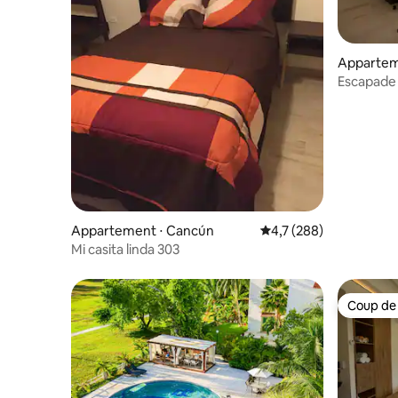
Appartem
Escapade 
connecté
Appartement ⋅ Cancún
Évaluation moyenne su
4,7 (288)
Mi casita linda 303
Coup de
Coup de