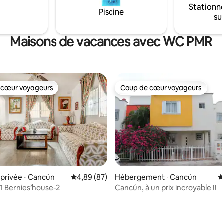
Stationn
 air ouvert qui sont sûrs pour le
Piscine
su
Maisons de vacances avec WC PMR
 cœur voyageurs
Coup de cœur voyageurs
 cœur voyageurs
Coup de cœur voyageurs
r la base de 72 commentaires : 4,58 sur 5
privée ⋅ Cancún
Évaluation moyenne sur la base de 87 commen
4,89 (87)
Hébergement ⋅ Cancún
É
1 Bernies’house-2
Cancún, à un prix incroyable !!