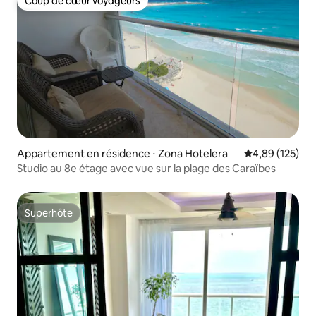
Coup de cœur voyageurs
Coup de cœur voyageurs
Appartement en résidence ⋅ Zona Hotelera
Évaluation moy
4,89 (125)
Studio au 8e étage avec vue sur la plage des Caraïbes
Superhôte
Superhôte