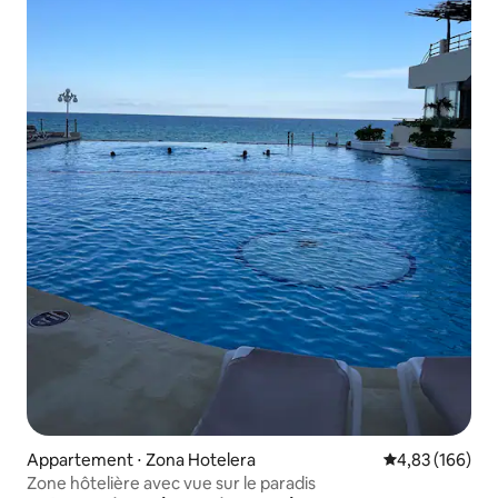
Appartement ⋅ Zona Hotelera
Évaluation moy
4,83 (166)
Zone hôtelière avec vue sur le paradis