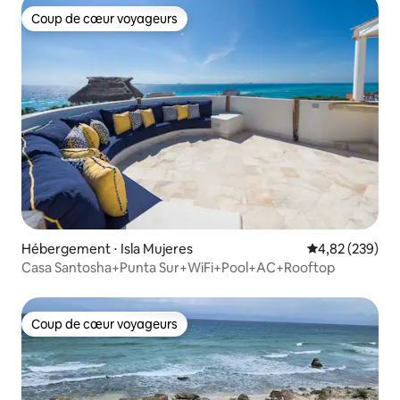
Coup de cœur voyageurs
Coup de cœur voyageurs
Hébergement ⋅ Isla Mujeres
Évaluation moy
4,82 (239)
Casa Santosha+Punta Sur+WiFi+Pool+AC+Rooftop
Coup de cœur voyageurs
Coup de cœur voyageurs