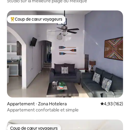
Studio sur la meilleure plage du Mexique
Coup de cœur voyageurs
Coups de cœur voyageurs les plus appréciés
Appartement ⋅ Zona Hotelera
Évaluation moy
4,93 (162)
Appartement confortable et simple
Coup de cœur voyageurs