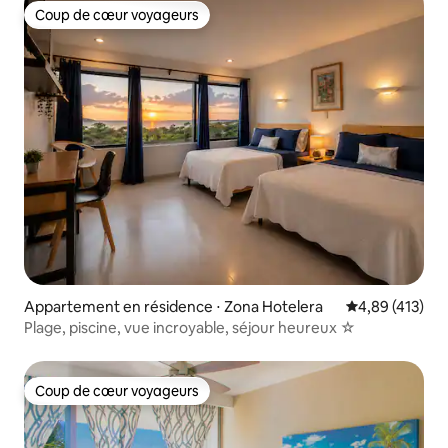
Coup de cœur voyageurs
Coup de cœur voyageurs
Appartement en résidence ⋅ Zona Hotelera
Évaluation moy
4,89 (413)
Plage, piscine, vue incroyable, séjour heureux ☆
Coup de cœur voyageurs
Coup de cœur voyageurs