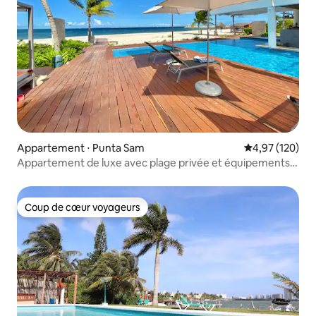
Appartement ⋅ Punta Sam
Évaluation moy
4,97 (120)
Appartement de luxe avec plage privée et équipements
haut de gamme
Coup de cœur voyageurs
Coup de cœur voyageurs