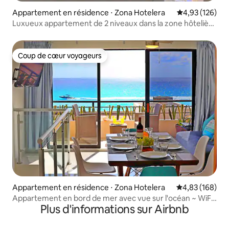
Appartement en résidence ⋅ Zona Hotelera
Évaluation moy
4,93 (126)
Luxueux appartement de 2 niveaux dans la zone hôtelière
de Cancún, SkyGarden
Coup de cœur voyageurs
Coup de cœur voyageurs
Appartement en résidence ⋅ Zona Hotelera
Évaluation moy
4,83 (168)
Appartement en bord de mer avec vue sur l'océan ~ WiFi
Plus d'informations sur Airbnb
rapide ~3 piscines