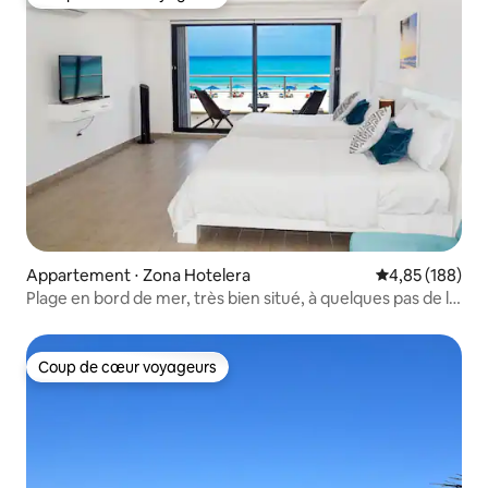
Coup de cœur voyageurs
Appartement ⋅ Zona Hotelera
Évaluation moy
4,85 (188)
Plage en bord de mer, très bien situé, à quelques pas de la
plage !
Coup de cœur voyageurs
Coup de cœur voyageurs