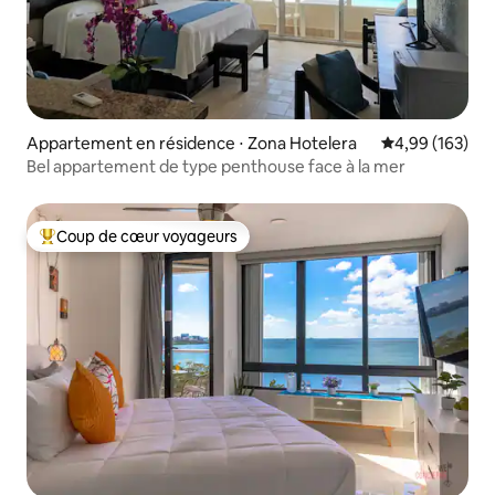
Appartement en résidence ⋅ Zona Hotelera
Évaluation moy
4,99 (163)
Bel appartement de type penthouse face à la mer
Coup de cœur voyageurs
Coups de cœur voyageurs les plus appréciés