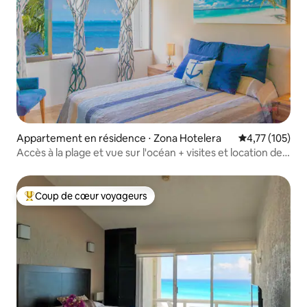
Appartement en résidence ⋅ Zona Hotelera
Évaluation moy
4,77 (105)
Accès à la plage et vue sur l'océan + visites et location de
voiture
Coup de cœur voyageurs
Coups de cœur voyageurs les plus appréciés