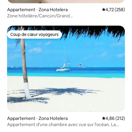
Appartement ⋅ Zona Hotelera
Évaluation moy
4,72 (258)
Zone hôtelière/Cancún/Grand
studio !/Playa/Emplacement !
Coup de cœur voyageurs
Coup de cœur voyageurs
Appartement ⋅ Zona Hotelera
Évaluation moy
4,86 (212)
Appartement d'une chambre avec vue sur l'océan. La
meilleure plage, sans algues