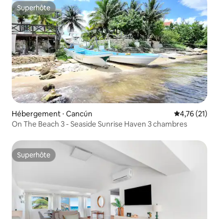
Superhôte
Superhôte
Hébergement ⋅ Cancún
Évaluation mo
4,76 (21)
On The Beach 3 - Seaside Sunrise Haven 3 chambres
Superhôte
Superhôte