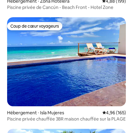
Hébergement ⋅ Zona Hotelera
Évaluation moy
4,88 (199)
Piscine privée de Cancún - Beach Front - Hotel Zone
Coup de cœur voyageurs
Coup de cœur voyageurs
Hébergement ⋅ Isla Mujeres
Évaluation moy
4,96 (165)
Piscine privée chauffée 3BR maison chauffée sur la PLAGE