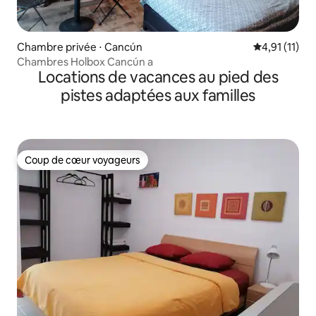
Chambre privée ⋅ Cancún
Évaluation m
4,91 (11)
Chambres Holbox Cancún a
Locations de vacances au pied des
pistes adaptées aux familles
Coup de cœur voyageurs
Coup de cœur voyageurs