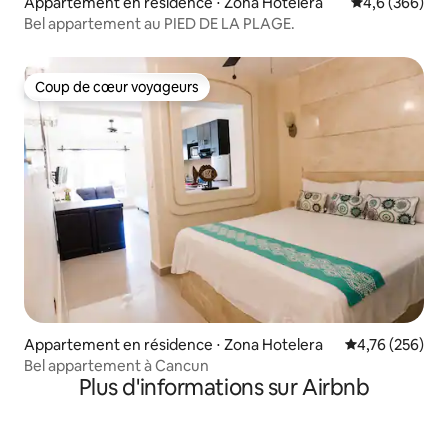
Appartement en résidence ⋅ Zona Hotelera
Évaluation mo
4,6 (366)
Bel appartement au PIED DE LA PLAGE.
Coup de cœur voyageurs
Coup de cœur voyageurs
Appartement en résidence ⋅ Zona Hotelera
Évaluation moy
4,76 (256)
Bel appartement à Cancun
Plus d'informations sur Airbnb