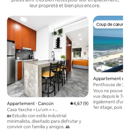
leur propreté et bien plus encore.
Coup de cœur vo
Coup de cœur vo
Appartement en r
Zona Hotelera
Penthouse de 2 c
mer de style comp
Vous ne pouvez vr
vue depuis le 7e é
également d'un bal
Appartement ⋅ Cancún
Évaluation moyenne sur la bas
4,67 (9)
1er étage, puis d'u
Casa Yaxche « Lu'um » +
l'extérieur de la c
Transport/kayak
🏡 Estudio con estilo industrial
Regardez loin le l
minimalista, diseñado para disfrutar y
verrez même les l
convivir con familia y amigos. 👥
heureusement pas 