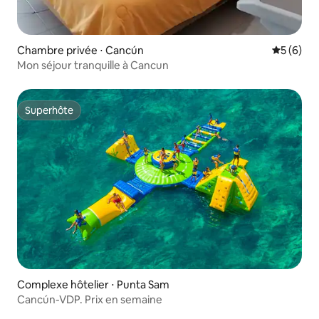
Chambre privée ⋅ Cancún
Évaluatio
5 (6)
Mon séjour tranquille à Cancun
Superhôte
Superhôte
Complexe hôtelier ⋅ Punta Sam
Cancún-VDP. Prix en semaine