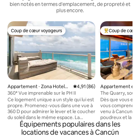
bien notés en termes d'emplacement, de propreté et
plus encore.
Coup de cœur voyageurs
Coup de cœur 
Coup de cœur voyageurs
Coups de cœur vo
Appartement ⋅ Zona Hoteler
Évaluation moyenne sur la base
4,91 (86)
Appartement en r
a
⋅ Zona Hotelera
360* Vue imprenable sur le PH II
The Quarry, sous
mer à 150 m des c
Ce logement unique a un style qui lui est
Dès que vous entre
propre. Promenez-vous dans une vue à
vous comprendrez
360 D pour admirer le lever et le coucher
venu à Cancun : la
du soleil dans le même espace. La
poudreux et la plu
Équipements populaires dans les
cuisine fait face à la mer, le salon avec un
Parce que c'est t
écran 75"et un canapé incroyable. Super
voir depuis la vue
locations de vacances à Cancún
confortable avec vue sur la lagune, salon
que l'appartement offre. A