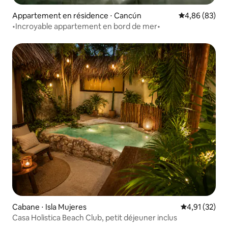
Appartement en résidence ⋅ Cancún
Évaluation mo
4,86 (83)
•Incroyable appartement en bord de mer•
Cabane ⋅ Isla Mujeres
Évaluation mo
4,91 (32)
Casa Holistica Beach Club, petit déjeuner inclus