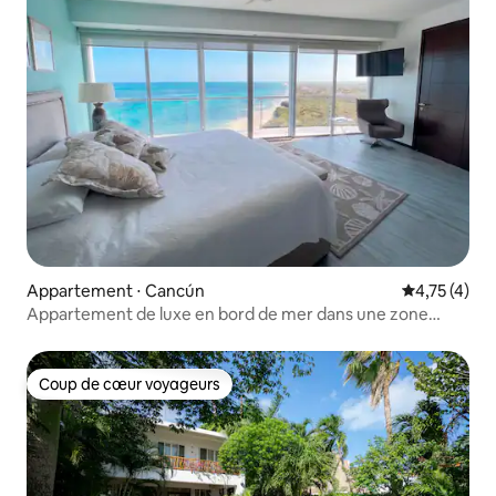
Appartement ⋅ Cancún
Évaluation m
4,75 (4)
Appartement de luxe en bord de mer dans une zone
exclusive
Coup de cœur voyageurs
Coup de cœur voyageurs