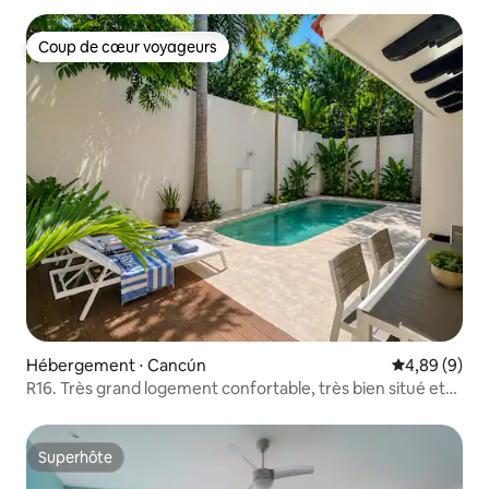
Coup de cœur voyageurs
Coup de cœur voyageurs
Hébergement ⋅ Cancún
Évaluation m
4,89 (9)
R16. Très grand logement confortable, très bien situé et
avec piscine
Superhôte
Superhôte