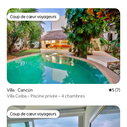
Coup de cœur voyageurs
Coup de cœur voyageurs
Villa ⋅ Cancún
Évaluatio
5 (7)
Villa Ceiba – Piscine privée – 4 chambres
Coup de cœur voyageurs
Coup de cœur voyageurs