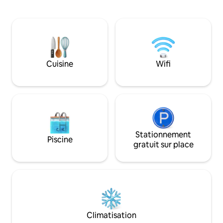
supplémentaire, avec canapé lit Queen
n'a été épargné. P
Size. Table à manger pour 4 personnes.
rénovation de cet
Deux salles d'eau complètes avec
son genre. À seul
douche et baignoire. Salle de bain
la vie nocturne, 2 
principale avec jacuzzi et entrée Placard.
restaurant et un c
Une chambre king size et un incroyable
l'immeuble. Une f
balcon en bord de mer. Entièrement
bois exotiques et
Cuisine
Wifi
privé. En haut de l'immeuble et pas de
rend cet endroit i
voisins à côté.
Stationnement
Piscine
gratuit sur place
Climatisation