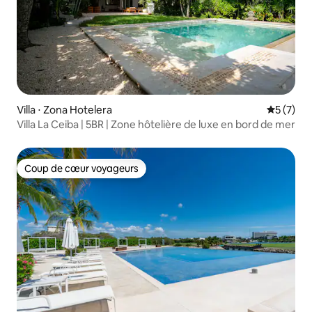
Villa ⋅ Zona Hotelera
Évaluatio
5 (7)
Villa La Ceiba | 5BR | Zone hôtelière de luxe en bord de mer
Coup de cœur voyageurs
Coup de cœur voyageurs