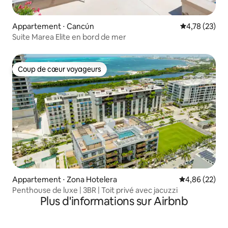
Appartement ⋅ Cancún
Évaluation mo
4,78 (23)
Suite Marea Elite en bord de mer
Coup de cœur voyageurs
Coup de cœur voyageurs
Appartement ⋅ Zona Hotelera
Évaluation mo
4,86 (22)
Penthouse de luxe | 3BR | Toit privé avec jacuzzi
Plus d'informations sur Airbnb