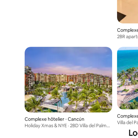
Complexe 
2BR apart
resort | 
Complexe 
Complexe hôtelier ⋅ Cancún
Villa del
Holiday Xmas & NYE · 2BD Villa del Palmar
Spa, Can
Lo
Resort