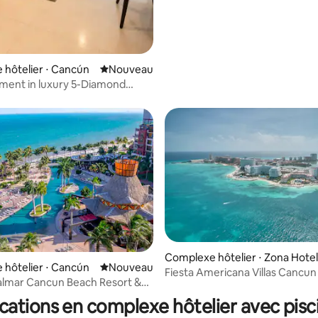
hôtelier ⋅ Cancún
Nouvel hébergement
Nouveau
ment in luxury 5-Diamond
Cancún
Complexe hôtelier ⋅ Zona Hote
hôtelier ⋅ Cancún
Nouvel hébergement
Nouveau
Fiesta Americana Villas Cancun 
 Palmar Cancun Beach Resort &
Stu
cun
cations en complexe hôtelier avec pisc