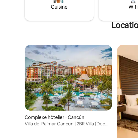
des dates
de 1 500 commentaires cinq étoiles
Cuisine
Wifi
nombre de
Service ✔️ haut de gamme ⚠️ Infos
plaisir de
importantes : 🔞 Il s'agit d'un complexe
hôtelier réservé aux adultes. Les
Locatio
voyageurs doivent avoir au moins 18ans
️VEUILLEZ LIRE TOUTE LA DESCRIPTION.️
Complexe hôtelier ⋅ Cancún
Villa del Palmar Cancun | 2BR Villa (Dec
26-Jan 2)