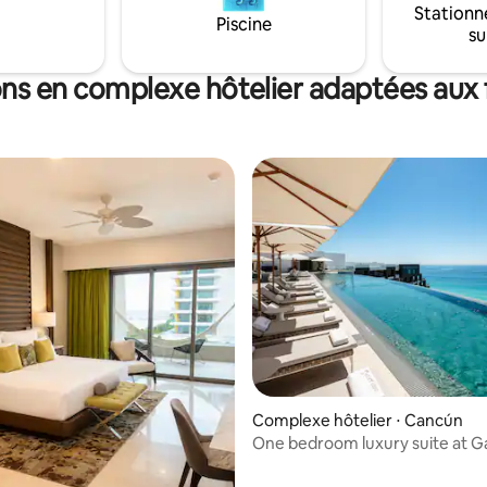
, de la chambre disponible et du
Stationn
dates. IMPORTANT : le jacuzzi dépend de
Piscine
 voyageurs. Je me ferai un
su
la disponibilité
 vous fournir un devis.
ns en complexe hôtelier adaptées aux 
Complexe hôtelier ⋅ Cancún
One bedroom luxury suite at G
Blanca Cancun