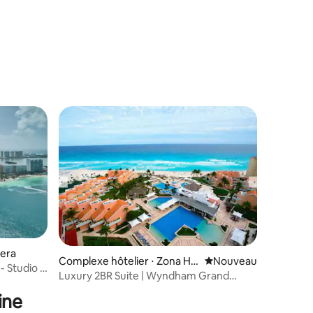
lera
Complexe hôtelier ⋅ Zona Ho
Nouvel hébergement
Nouveau
- Studio -
telera
Luxury 2BR Suite | Wyndham Grand
Cancun
ine