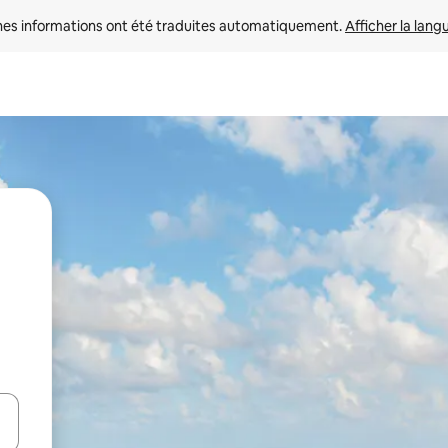
nes informations ont été traduites automatiquement. 
Afficher la lang
hes vers le haut et vers le bas pour les parcourir ou en appuyant et en fai