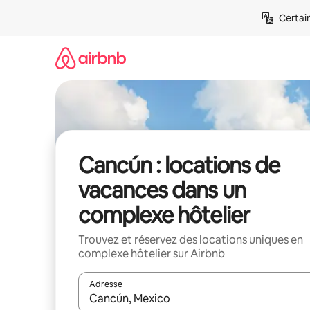
Aller
Certai
directement
au
contenu
Cancún : locations de
vacances dans un
complexe hôtelier
Trouvez et réservez des locations uniques en
complexe hôtelier sur Airbnb
Adresse
Lorsque les résultats s'affichent, utilisez les flèc