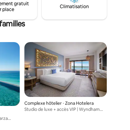
ement gratuit
day. Contact me for more details.
Climatisation
r place
familles
Complexe hôtelier ⋅ Zona Hotelera
Studio de luxe + accès VIP | Wyndham
Grand Cancun
arza