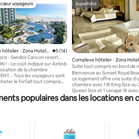
 cœur voyageurs
Superhôte
 cœur voyageurs
Superhôte
hôtelier ⋅ Zona Hotele
Évaluation moyenne sur la base de 14 co
5 (14)
ris - Sandos Cancun resort
e sur la base de 7 commentaires : 5 sur 5
Complexe hôtelier ⋅ Zona Hote
seulement)
 sur Airbnb
a
Suite tout compris en bord de 
 location de la chambre
ou deux chambres
Bienvenue au Sunset Royal Bea
oyageurs sont
ce logement offre une suite d'
heter le forfait tout compris
chambre avec 1 lit King Size ou 2
u complexe. Sandos ne propose
Queen Size et 1 canapé-lit avec
ours tout compris. - La
ents populaires dans les locations en 
l'expérience membre Sunset Wo
ité doit être confirmée avant
forfait tout compris et l'accès 
er une réservation. Contactez-
Marina Resort. IMPORTANT : - Veuillez
d et je me ferai un plaisir de
ajouter le total des voyageurs ca
a disponibilité au complexe
est par personne et par nuit - L
t de vous fournir un devis pour
enfants de moins de 12 ans pai
rfait tout compris. - Le coût
VEUILLEZ ME CONTACTER À L
 tout compris varie en fonction
car je dois vérifier l'évolution d