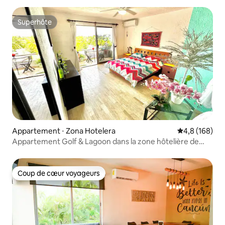
Superhôte
Superhôte
Appartement ⋅ Zona Hotelera
Évaluation mo
4,8 (168)
Appartement Golf & Lagoon dans la zone hôtelière de
Cancún
Coup de cœur voyageurs
Coup de cœur voyageurs