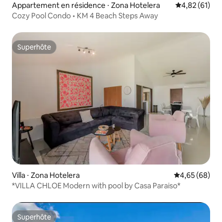
Appartement en résidence ⋅ Zona Hotelera
Évaluation mo
4,82 (61)
Cozy Pool Condo • KM 4 Beach Steps Away
Superhôte
Superhôte
Villa ⋅ Zona Hotelera
Évaluation mo
4,65 (68)
*VILLA CHLOE Modern with pool by Casa Paraiso*
Superhôte
Superhôte