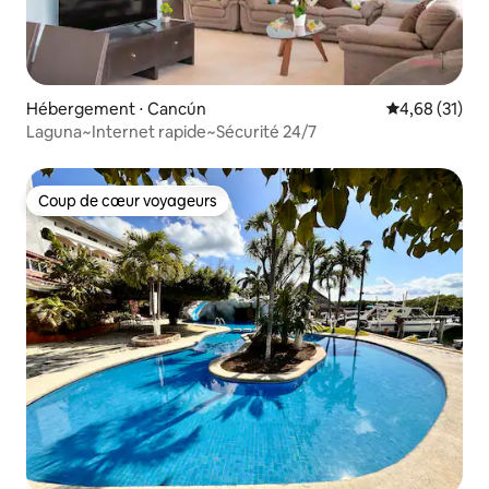
Hébergement ⋅ Cancún
Évaluation mo
4,68 (31)
Laguna~Internet rapide~Sécurité 24/7
Coup de cœur voyageurs
Coup de cœur voyageurs