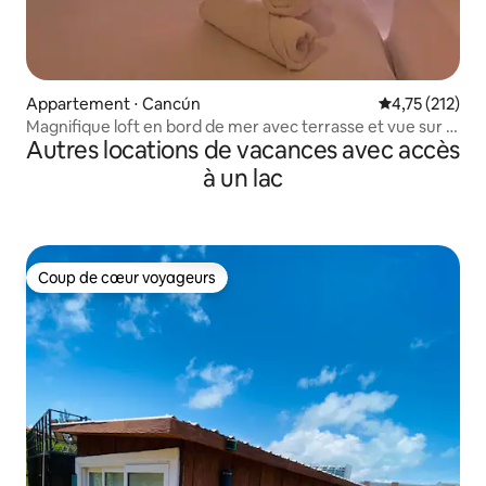
Appartement ⋅ Cancún
Évaluation moy
4,75 (212)
Magnifique loft en bord de mer avec terrasse et vue sur le
Autres locations de vacances avec accès
lever du soleil
à un lac
Coup de cœur voyageurs
Coup de cœur voyageurs