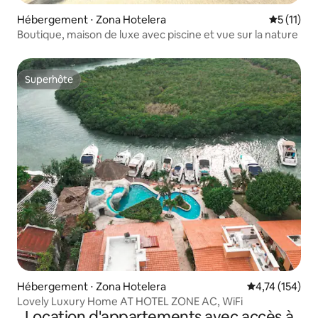
Hébergement ⋅ Zona Hotelera
Évaluatio
5 (11)
Boutique, maison de luxe avec piscine et vue sur la nature
Superhôte
Superhôte
Hébergement ⋅ Zona Hotelera
Évaluation moy
4,74 (154)
Lovely Luxury Home AT HOTEL ZONE AC, WiFi
Location d'appartements avec accès à