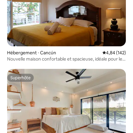
Hébergement ⋅ Cancún
Évaluation moy
4,84 (142)
Nouvelle maison confortable et spacieuse, idéale pour les
grands groupes
Superhôte
Superhôte