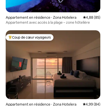
Appartement en résidence ⋅ Zona Hotelera
Évaluation mo
4,88 (85)
Appartement avec accès à la plage – zone hôtelière
Coup de cœur voyageurs
Coups de cœur voyageurs les plus appréciés
Appartement en résidence ⋅ Zona Hotelera
Évaluation mo
4,99 (84)