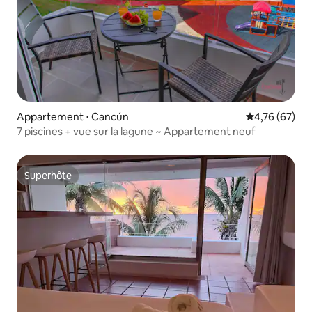
Appartement ⋅ Cancún
Évaluation mo
4,76 (67)
7 piscines + vue sur la lagune ~ Appartement neuf
Superhôte
Superhôte