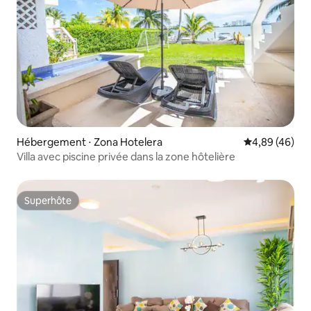
Hébergement ⋅ Zona Hotelera
Évaluation mo
4,89 (46)
Villa avec piscine privée dans la zone hôtelière
Superhôte
Superhôte