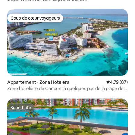
Coup de cœur voyageurs
Coup de cœur voyageurs
Appartement ⋅ Zona Hotelera
Évaluation mo
4,79 (87)
Zone hôtelière de Cancun, à quelques pas de la plage de
Caracol
Superhôte
Superhôte