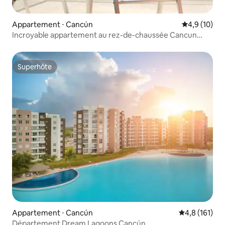
Appartement ⋅ Cancún
Évaluation m
4,9 (10)
Incroyable appartement au rez-de-chaussée Cancun
Mex
Superhôte
Superhôte
Appartement ⋅ Cancún
Évaluation mo
4,8 (161)
Département Dream Lagoons Cancún