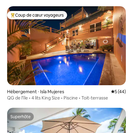
Coup de cœur voyageurs
Coups de cœur voyageurs les plus appréciés
Hébergement ⋅ Isla Mujeres
Évaluation
5 (44)
QG de l'île • 4 lits King Size • Piscine • Toit-terrasse
Superhôte
Superhôte