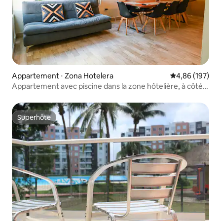
Appartement ⋅ Zona Hotelera
Évaluation moy
4,86 (197)
Appartement avec piscine dans la zone hôtelière, à côté
de la lagune
Superhôte
Superhôte