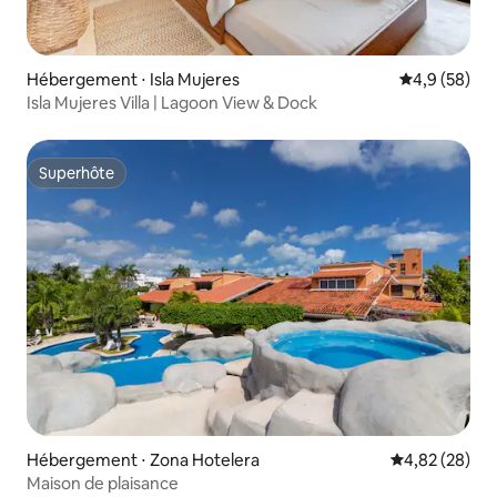
Hébergement ⋅ Isla Mujeres
Évaluation m
4,9 (58)
Isla Mujeres Villa | Lagoon View & Dock
Superhôte
Superhôte
Hébergement ⋅ Zona Hotelera
Évaluation mo
4,82 (28)
Maison de plaisance