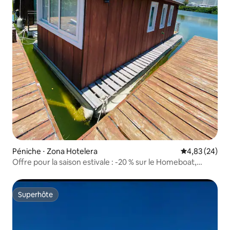
Péniche ⋅ Zona Hotelera
Évaluation mo
4,83 (24)
Offre pour la saison estivale : -20 % sur le Homeboat,
lagune HZ
Superhôte
Superhôte