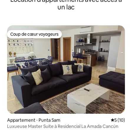
un lac
Coup de cœur voyageurs
Coup de cœur voyageurs
Appartement ⋅ Punta Sam
Évaluation
5 (10)
Luxueuse Master Suite à Residencial La Amada Cancún