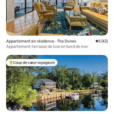
Appartement en résidence ⋅ The Dunes
Évaluation
5 (42)
Appartement-terrasse de luxe en bord de mer
Coup de cœur voyageurs
Coups de cœur voyageurs les plus appréciés