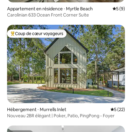
Appartement en résidence ⋅ Myrtle Beach
Évaluatio
5 (9)
Carolinian 633 Ocean Front Corner Suite
Coup de cœur voyageurs
Coups de cœur voyageurs les plus appréciés
Hébergement ⋅ Murrells Inlet
Évaluation
5 (22)
Nouveau 2BR élégant | Poker, Patio, PingPong - Foyer