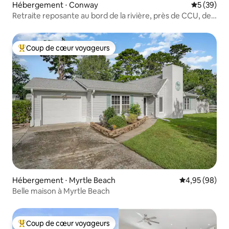
Hébergement ⋅ Conway
Évaluation
5 (39)
Retraite reposante au bord de la rivière, près de CCU, de
Conway et des plages
Coup de cœur voyageurs
Coups de cœur voyageurs les plus appréciés
Hébergement ⋅ Myrtle Beach
Évaluation mo
4,95 (98)
Belle maison à Myrtle Beach
Coup de cœur voyageurs
Coups de cœur voyageurs les plus appréciés