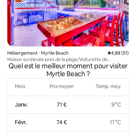
Hébergement ⋅ Myrtle Beach
Évaluation mo
4,88 (51)
Maison surélevée près de la plage/Voiturette de
Quel est le meilleur moment pour visiter
golf/Jacuzzi/Arcade/BAR
Myrtle Beach ?
Mois
Prix moyen
Temp. moy.
Janv.
71 €
9 °C
Févr.
74 €
11 °C