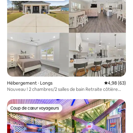
Hébergement ⋅ Longs
Évaluation mo
4,98 (63)
Nouveau ! 2 chambres/2 salles de bain Retraite côtière
North Myrtle Beach
Coup de cœur voyageurs
Coup de cœur voyageurs