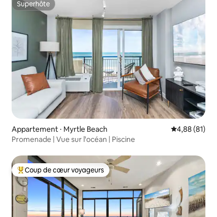
Superhôte
Superhôte
Appartement ⋅ Myrtle Beach
Évaluation mo
4,88 (81)
Promenade | Vue sur l'océan | Piscine
Coup de cœur voyageurs
Coups de cœur voyageurs les plus appréciés