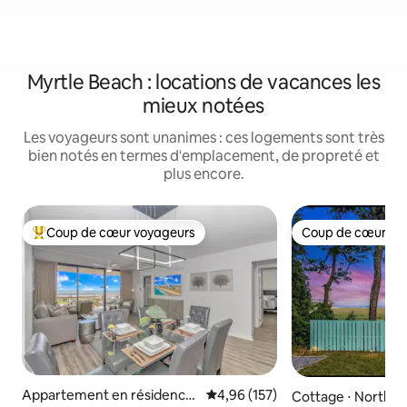
Myrtle Beach : locations de vacances les
mieux notées
Les voyageurs sont unanimes : ces logements sont très
bien notés en termes d'emplacement, de propreté et
plus encore.
Coup de cœur voyageurs
Coup de cœur vo
Coups de cœur voyageurs les plus appréciés
Coup de cœur vo
Appartement en résidence
Évaluation moyenne sur la base 
4,96 (157)
Cottage ⋅ North M