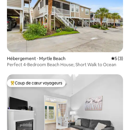
Hébergement ⋅ Myrtle Beach
Évaluatio
5 (3)
Perfect 4‑Bedroom Beach House; Short Walk to Ocean
Coup de cœur voyageurs
Coups de cœur voyageurs les plus appréciés