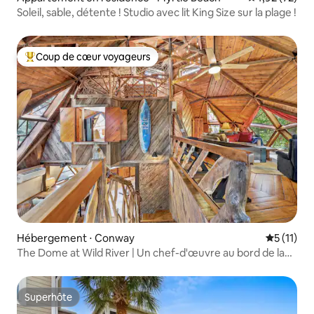
Soleil, sable, détente ! Studio avec lit King Size sur la plage !
Coup de cœur voyageurs
Coups de cœur voyageurs les plus appréciés
Hébergement ⋅ Conway
Évaluatio
5 (11)
The Dome at Wild River | Un chef-d'œuvre au bord de la
rivière
Superhôte
Superhôte