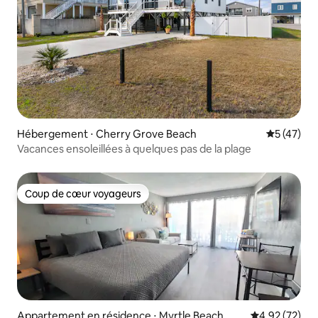
Hébergement ⋅ Cherry Grove Beach
Évaluation
5 (47)
Vacances ensoleillées à quelques pas de la plage
Coup de cœur voyageurs
Coup de cœur voyageurs
Appartement en résidence ⋅ Myrtle Beach
Évaluation mo
4,92 (72)