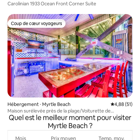
Carolinian 1933 Ocean Front Corner Suite
Coup de cœur voyageurs
Coup de cœur voyageurs
Hébergement ⋅ Myrtle Beach
Évaluation mo
4,88 (51)
Maison surélevée près de la plage/Voiturette de
Quel est le meilleur moment pour visiter
golf/Jacuzzi/Arcade/BAR
Myrtle Beach ?
Mois
Prix moyen
Temp. moy.