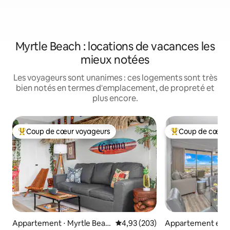
Myrtle Beach : locations de vacances les
mieux notées
Les voyageurs sont unanimes : ces logements sont très
bien notés en termes d'emplacement, de propreté et
plus encore.
Coup de cœur voyageurs
Coup de cœur 
Coups de cœur voyageurs les plus appréciés
Coups de cœur vo
Appartement ⋅ Myrtle Beac
Évaluation moyenne sur la base 
4,93 (203)
Appartement en r