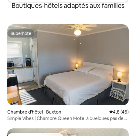
Boutiques-hôtels adaptés aux familles
Superhôte
Superhôte
Chambre d'hôtel ⋅ Buxton
Évaluation m
4,8 (46)
Simple Vibes | Chambre Queen Motel à quelques pas de
l'océan !