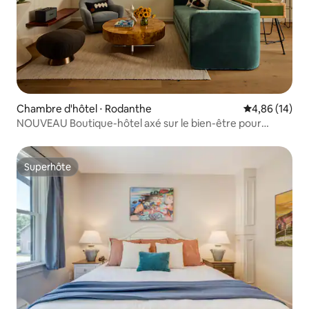
Chambre d'hôtel ⋅ Rodanthe
Évaluation mo
4,86 (14)
NOUVEAU Boutique-hôtel axé sur le bien-être pour
adultes uniquement
Superhôte
Superhôte