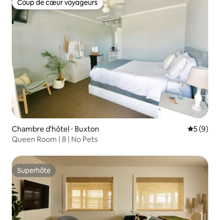
Coup de cœur voyageurs
Coup de cœur voyageurs
Chambre d'hôtel ⋅ Buxton
Évaluatio
5 (9)
Queen Room | 8 | No Pets
Superhôte
Superhôte