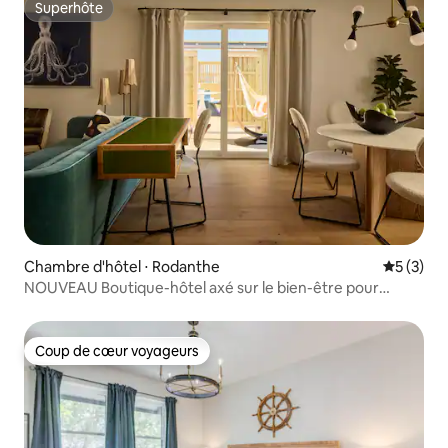
Superhôte
Superhôte
Chambre d'hôtel ⋅ Rodanthe
Évaluatio
5 (3)
NOUVEAU Boutique-hôtel axé sur le bien-être pour
adultes uniquement
Coup de cœur voyageurs
Coup de cœur voyageurs