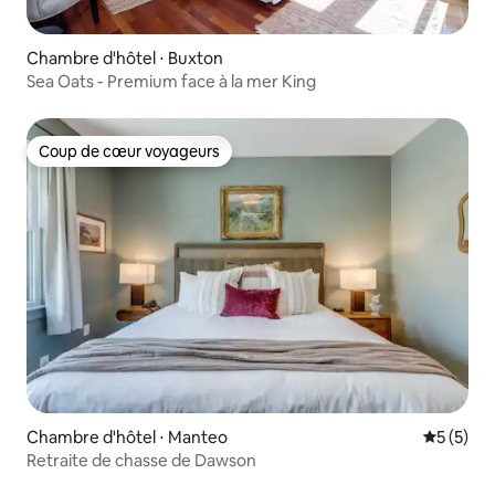
Chambre d'hôtel ⋅ Buxton
Sea Oats - Premium face à la mer King
Coup de cœur voyageurs
Coup de cœur voyageurs
Chambre d'hôtel ⋅ Manteo
Évaluatio
5 (5)
Retraite de chasse de Dawson