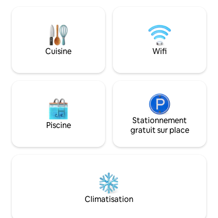
magnifique coucher de soleil. Avec son
notre bâtiment Ou
atmosphère douce et relaxante,
une vue magnifique
Periwinkle est considérée comme l'une
terrasse d'angle p
de nos chambres les plus romantiques
orientée vers l'est
avec lit Queen Size, plafonds voûtés,
avec carrelage en 
Cuisine
Wifi
plancher de bois franc, salle de bain
baignoire à remous
privée et coin salon avec fauteuil à
Adirondack ÉQUIP
bascule. ÉGALEMENT INCLUS Petit-
déjeuner gastronomique Forf
déjeuner gastronomique Forfait Directv
et lecteur DVD. In
et lecteur DVD Accès internet haut
Service de café et
débit Service de café et pâtisseries
boulangerie l'aprè
l'après-midi Paniers de collations et bols
réfrigérateurs à b
de fruits frais Produits de bain Gilcrest &
Stationnement
fruits frais Gilcre
Piscine
Soames Peignoirs pour les voyageurs
Products Peignoir
gratuit sur place
Bouteilles de sport à emporter Kayaks et
bouteilles de sport à la
planches de paddle Vélos et casques
planches de paddle Vélos et casq
Équipement de plage et de piscine Quais
Plage et équipement 
Piscine commerciale ouverte 24h/24
24 heures piscine
Théâtre et 2 200 films
et 2200 films Ordinateur /imprimante
Ordinateur/imprimante invité Foyers et
Foyer et approvis
approvisionnement en bois Jeux de fer à
Jeux de fers à che
Climatisation
cheval et de cornhole Bibliothèque et
Bibliothèque et je
jeux de société