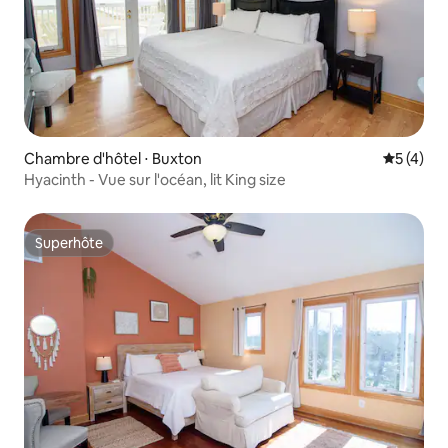
Chambre d'hôtel ⋅ Buxton
Évaluatio
5 (4)
Hyacinth - Vue sur l'océan, lit King size
Superhôte
Superhôte