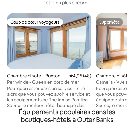
et bien plus encore.
Coup de cœur voyageurs
Superhôte
Coup de cœur voyageurs
Superhôte
Chambre d'hôtel ⋅ Buxton
Évaluation moyenne sur la base
4,96 (48)
Chambre d'hôtel ⋅
Periwinkle - Queen en bord de mer
Camelia - Vue sur l
Pourquoi rester dans un service limité
Pourquoi rester un 
alors que vous pouvez avoir le service et
que vous pouvez av
les équipements de The Inn on Pamlico
équipements de Th
Sound, le meilleur hôtel-boutique des
Sound, le meilleu
Équipements populaires dans les
Outer Banks ? Décorée dans un joli bleu
Banks? Camélia dispose d'un lit king size,
et blanc pervenche, Periwinkle est
d'un canapé-lit dou
boutiques-hôtels à Outer Banks
située dans le bâtiment Ouest, au coin
parquets en cerisie
ouest, au bord de l'eau, et offre une vue
plafond cathédra
imprenable sur le bras de mer et le
sur le son au derni