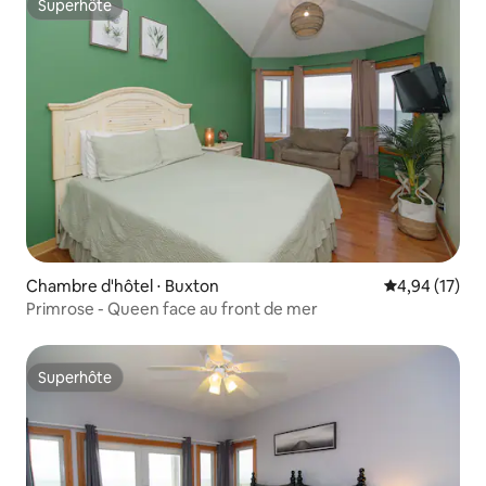
Superhôte
Superhôte
Chambre d'hôtel ⋅ Buxton
Évaluation mo
4,94 (17)
Primrose - Queen face au front de mer
Superhôte
Superhôte