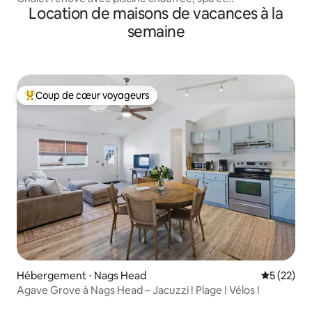
Location de maisons de vacances à la
équipements !
semaine
Coup de cœur voyageurs
Coups de cœur voyageurs les plus appréciés
Hébergement ⋅ Nags Head
Évaluation
5 (22)
Agave Grove à Nags Head – Jacuzzi ! Plage ! Vélos !