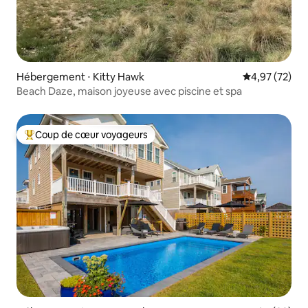
Hébergement ⋅ Kitty Hawk
Évaluation mo
4,97 (72)
Beach Daze, maison joyeuse avec piscine et spa
Coup de cœur voyageurs
Coups de cœur voyageurs les plus appréciés