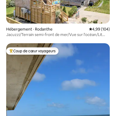
Hébergement ⋅ Rodanthe
Évaluation moy
4,99 (104)
Jacuzzi/Terrain semi-front de mer/Vue sur l'océan/Lit
King
Coup de cœur voyageurs
Coups de cœur voyageurs les plus appréciés