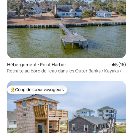
Hébergement ⋅ Point Harbor
Évaluation
5 (16)
Retraite au bord de l'eau dans les Outer Banks / Kayaks /
Quai / Animaux de compagnie
Coup de cœur voyageurs
Coups de cœur voyageurs les plus appréciés