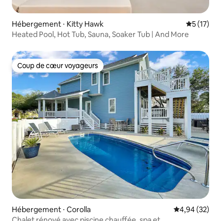
Hébergement ⋅ Kitty Hawk
Évaluation
5 (17)
Heated Pool, Hot Tub, Sauna, Soaker Tub | And More
Coup de cœur voyageurs
Coup de cœur voyageurs
Hébergement ⋅ Corolla
Évaluation mo
4,94 (32)
Chalet rénové avec piscine chauffée, spa et