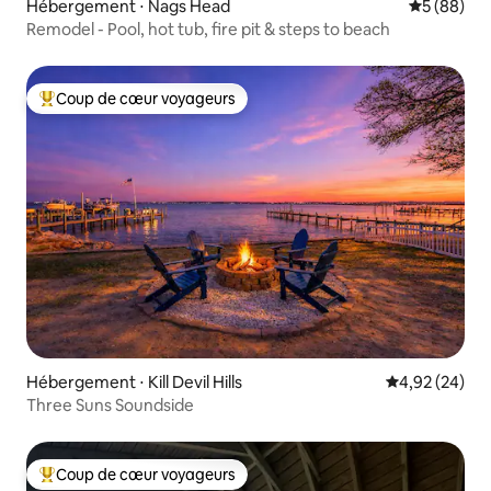
Hébergement ⋅ Nags Head
Évaluation
5 (88)
Remodel - Pool, hot tub, fire pit & steps to beach
Coup de cœur voyageurs
Coups de cœur voyageurs les plus appréciés
Hébergement ⋅ Kill Devil Hills
Évaluation mo
4,92 (24)
Three Suns Soundside
Coup de cœur voyageurs
Coups de cœur voyageurs les plus appréciés