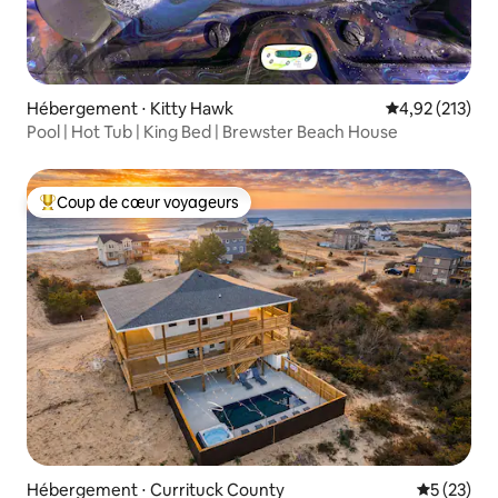
Hébergement ⋅ Kitty Hawk
Évaluation moy
4,92 (213)
Pool | Hot Tub | King Bed | Brewster Beach House
Coup de cœur voyageurs
Coups de cœur voyageurs les plus appréciés
Hébergement ⋅ Currituck County
Évaluation
5 (23)