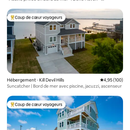
3 chambres, 2 salles de bain
Coup de cœur voyageurs
Coups de cœur voyageurs les plus appréciés
Hébergement ⋅ Kill Devil Hills
Évaluation moy
4,95 (100)
Suncatcher | Bord de mer avec piscine, jacuzzi, ascenseur
Coup de cœur voyageurs
Coups de cœur voyageurs les plus appréciés