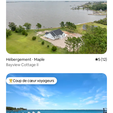
Hébergement ⋅ Maple
Évaluation
5 (12)
Bayview Cottage II
Coup de cœur voyageurs
Coups de cœur voyageurs les plus appréciés