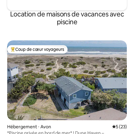
Location de maisons de vacances avec
piscine
Coup de cœur voyageurs
Coups de cœur voyageurs les plus appréciés
Hébergement ⋅ Avon
Évaluation
5 (23)
*Piscine privée en bord de mer* ! Dune Haven –