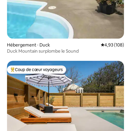
Hébergement ⋅ Duck
Évaluation moy
4,93 (108)
Duck Mountain surplombe le Sound
Coup de cœur voyageurs
Coups de cœur voyageurs les plus appréciés