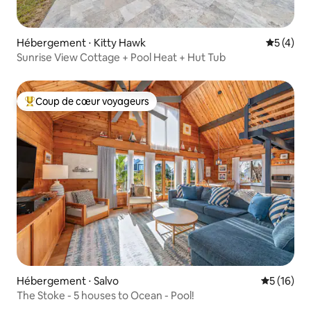
Hébergement ⋅ Kitty Hawk
Évaluatio
5 (4)
Sunrise View Cottage + Pool Heat + Hut Tub
Coup de cœur voyageurs
Coups de cœur voyageurs les plus appréciés
Hébergement ⋅ Salvo
Évaluation
5 (16)
The Stoke - 5 houses to Ocean - Pool!