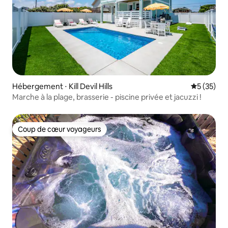
Hébergement ⋅ Kill Devil Hills
Évaluation
5 (35)
Marche à la plage, brasserie - piscine privée et jacuzzi !
Coup de cœur voyageurs
Coup de cœur voyageurs