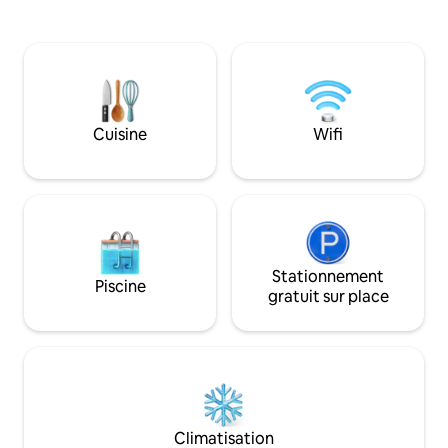
emplacement central privilégié, vous
emplacement plus 
aurez un accès facile à l'épicerie, aux
shopping, manger, 
magasins, aux restaurants, aux
l'épicerie, visiter 
divertissements et à la plage.
Monument et avoir
Promenez-vous tranquillement dans le
la plage avec un pa
quartier serein pour rejoindre la zone
haut de la rue. Nou
pittoresque de « Sound », où un
profiter de tout l
Cuisine
Wifi
charmant belvédère vous attend pour
et la commodité q
admirer de superbes couchers de soleil.
offrir ! GRIL/VÉLOS/ANIMAUX DE
Nous vous accueillons chaleureusement
COMPAGNIE
en tant qu'invité.
Stationnement
Piscine
gratuit sur place
Climatisation