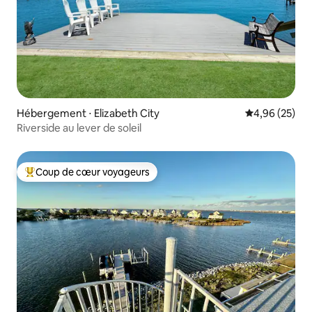
Hébergement ⋅ Elizabeth City
Évaluation mo
4,96 (25)
Riverside au lever de soleil
Coup de cœur voyageurs
Coups de cœur voyageurs les plus appréciés