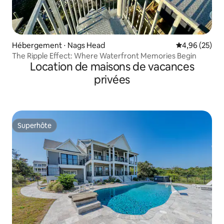
Hébergement ⋅ Nags Head
Évaluation mo
4,96 (25)
The Ripple Effect: Where Waterfront Memories Begin
Location de maisons de vacances
privées
Superhôte
Superhôte