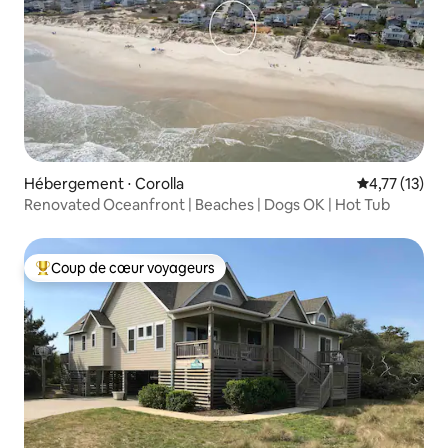
Hébergement ⋅ Corolla
Évaluation mo
4,77 (13)
Renovated Oceanfront | Beaches | Dogs OK | Hot Tub
Coup de cœur voyageurs
Coups de cœur voyageurs les plus appréciés