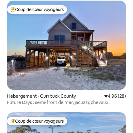
Coup de cœur voyageurs
Coups de cœur voyageurs les plus appréciés
Hébergement ⋅ Currituck County
Évaluation mo
4,96 (28)
Future Days : semi-front de mer, jacuzzi, chevaux
sauvages
Coup de cœur voyageurs
Coups de cœur voyageurs les plus appréciés