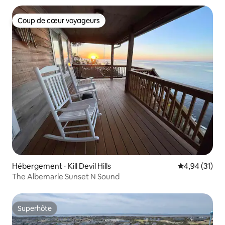
Coup de cœur voyageurs
Coup de cœur voyageurs
Hébergement ⋅ Kill Devil Hills
Évaluation mo
4,94 (31)
The Albemarle Sunset N Sound
Superhôte
Superhôte