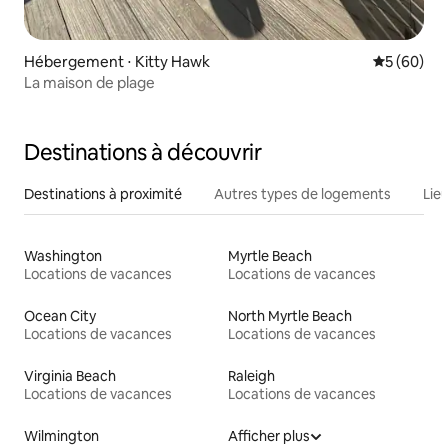
Hébergement ⋅ Kitty Hawk
Évaluation
5 (60)
La maison de plage
Destinations à découvrir
Destinations à proximité
Autres types de logements
Lie
Washington
Myrtle Beach
Locations de vacances
Locations de vacances
Ocean City
North Myrtle Beach
Locations de vacances
Locations de vacances
Virginia Beach
Raleigh
Locations de vacances
Locations de vacances
Wilmington
Afficher plus