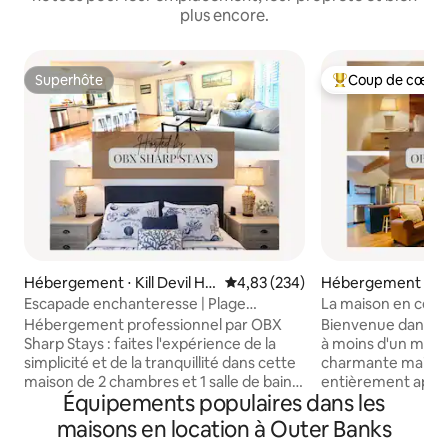
plus encore.
Superhôte
Coup de cœur 
Superhôte
Coups de cœur vo
Hébergement ⋅ Kill Devil Hill
Évaluation moyenne sur la base 
4,83 (234)
Hébergement ⋅ Kill 
s
s
Escapade enchanteresse | Plage
La maison en cèdre
publique | Central | MP7
Emplacement cent
Hébergement professionnel par OBX
Bienvenue dans ce 
Sharp Stays : faites l'expérience de la
à moins d'un mile 
simplicité et de la tranquillité dans cette
charmante maison
maison de 2 chambres et 1 salle de bain
entièrement appro
Équipements populaires dans les
récemment rénovée. Entièrement
ce dont vous avez
meublée et approvisionnée, c'est votre
escapade parfaite.
maisons en location à Outer Banks
lieu d'escapade OBX idéal ! Situé dans un
Devil Hills, vous n