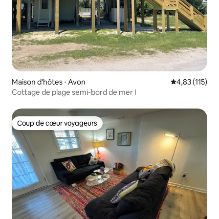
Maison d'hôtes ⋅ Avon
Évaluation moy
4,83 (115)
Cottage de plage semi-bord de mer I
Coup de cœur voyageurs
Coup de cœur voyageurs