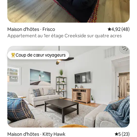
Maison d'hôtes ⋅ Frisco
Évaluation mo
4,92 (48)
Appartement au 1er étage Creekside sur quatre acres
Coup de cœur voyageurs
Coups de cœur voyageurs les plus appréciés
Maison d'hôtes ⋅ Kitty Hawk
Évaluation
5 (23)