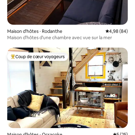
Maison d'hôtes ⋅ Rodanthe
Évaluation mo
4,98 (84)
Maison d'hôtes d'une chambre avec vue sur la mer
Coup de cœur voyageurs
Coups de cœur voyageurs les plus appréciés
Maison d'hôtes ⋅ Ocracoke
Évaluation
5 (25)