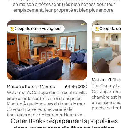
en maison d'hôtes sont très bien notées pour leur
emplacement, leur propreté et bien plus encore.
Coup de cœur voyageurs
Coup de cœur 
Coups de cœur voyageurs les plus appréciés
Coups de cœur vo
Maison d'hôtes ⋅ 
hores
The Osprey Landin
Maison d'hôtes ⋅ Manteo
Évaluation moyenne sur la base 
4,96 (318)
bord de mer
Cet appartement 
Waterman's Cottage dans le centre-ville
chambre est incroy
historique de Manteo
Situé dans le centre-ville historique de
un espace unique 
Manteo À quelques pas du front de mer
proche de tout ce
où vous trouverez une variété de
Banks a à offrir. I
boutiques et de restaurants. Nous avons
grandes terrasses e
Outer Banks : équipements populaires
créé ce chalet comme un endroit pour
une vue sur l'océan
les couples, les travailleurs à distance, les