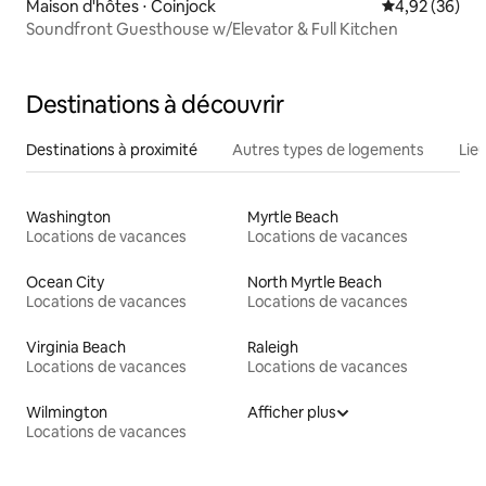
Maison d'hôtes ⋅ Coinjock
Évaluation mo
4,92 (36)
Soundfront Guesthouse w/Elevator & Full Kitchen
Destinations à découvrir
Destinations à proximité
Autres types de logements
Lie
Washington
Myrtle Beach
Locations de vacances
Locations de vacances
Ocean City
North Myrtle Beach
Locations de vacances
Locations de vacances
Virginia Beach
Raleigh
Locations de vacances
Locations de vacances
Wilmington
Afficher plus
Locations de vacances