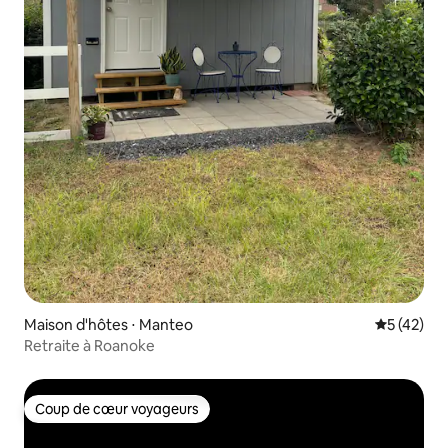
Maison d'hôtes ⋅ Manteo
Évaluation
5 (42)
Retraite à Roanoke
Coup de cœur voyageurs
Coup de cœur voyageurs