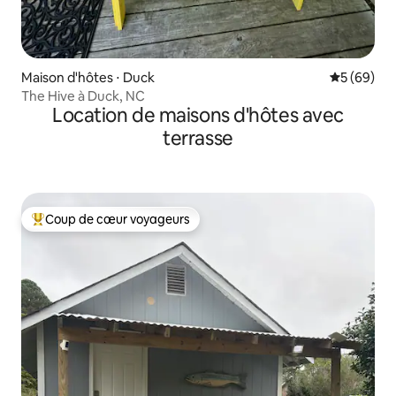
Maison d'hôtes ⋅ Duck
Évaluation
5 (69)
The Hive à Duck, NC
Location de maisons d'hôtes avec
terrasse
Coup de cœur voyageurs
Coups de cœur voyageurs les plus appréciés