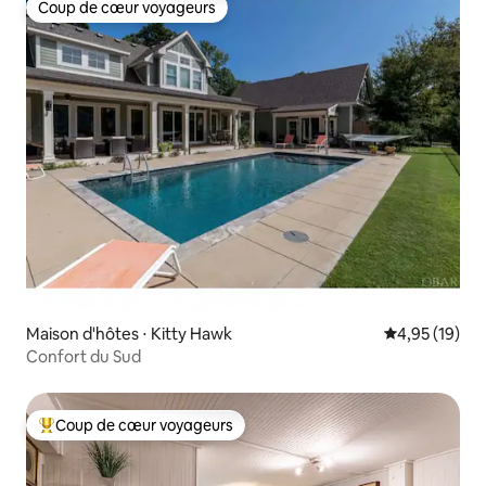
Coup de cœur voyageurs
Coup de cœur voyageurs
Maison d'hôtes ⋅ Kitty Hawk
Évaluation mo
4,95 (19)
Confort du Sud
Coup de cœur voyageurs
Coups de cœur voyageurs les plus appréciés