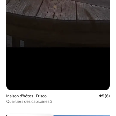
Maison d'hôtes ⋅ Frisco
Évaluatio
5 (6)
Quartiers des capitaines 2