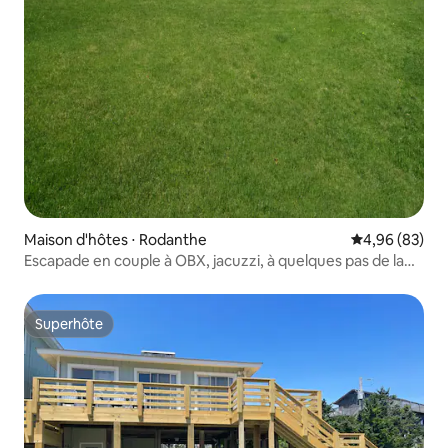
Maison d'hôtes ⋅ Rodanthe
Évaluation mo
4,96 (83)
Escapade en couple à OBX, jacuzzi, à quelques pas de la
plage
Superhôte
Superhôte