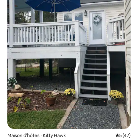
Maison d'hôtes ⋅ Kitty Hawk
Évaluation
5 (47)