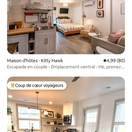
Maison d'hôtes ⋅ Kitty Hawk
Évaluation mo
4,99 (80)
Escapade en couple - Emplacement central - Hé, prenez
une chambre !
Coup de cœur voyageurs
Coups de cœur voyageurs les plus appréciés