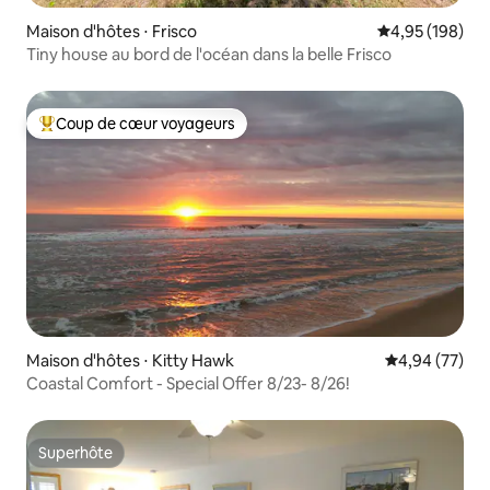
Maison d'hôtes ⋅ Frisco
Évaluation moy
4,95 (198)
Tiny house au bord de l'océan dans la belle Frisco
Coup de cœur voyageurs
Coups de cœur voyageurs les plus appréciés
Maison d'hôtes ⋅ Kitty Hawk
Évaluation mo
4,94 (77)
Coastal Comfort - Special Offer 8/23- 8/26!
Superhôte
Superhôte