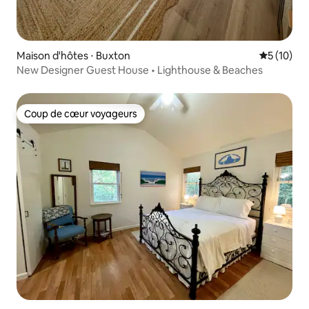
Maison d'hôtes ⋅ Buxton
Évaluation
5 (10)
New Designer Guest House • Lighthouse & Beaches
Coup de cœur voyageurs
Coup de cœur voyageurs