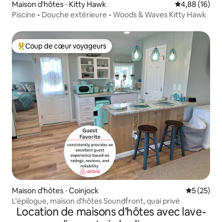
Maison d'hôtes ⋅ Kitty Hawk
Évaluation mo
4,88 (16)
Piscine • Douche extérieure • Woods & Waves Kitty Hawk
Coup de cœur voyageurs
Coups de cœur voyageurs les plus appréciés
Maison d'hôtes ⋅ Coinjock
Évaluation
5 (25)
L'épilogue, maison d'hôtes Soundfront, quai privé
Location de maisons d'hôtes avec lave-