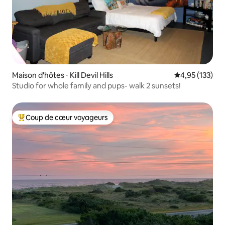
Maison d'hôtes ⋅ Kill Devil Hills
Évaluation moy
4,95 (133)
Studio for whole family and pups- walk 2 sunsets!
Coup de cœur voyageurs
Coups de cœur voyageurs les plus appréciés