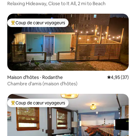
Relaxing Hideaway, Close to It All, 2 mi to Beach
Coup de cœur voyageurs
Coups de cœur voyageurs les plus appréciés
Maison d'hôtes ⋅ Rodanthe
Évaluation mo
4,95 (37)
Chambre d'amis (maison d'hôtes)
Coup de cœur voyageurs
Coups de cœur voyageurs les plus appréciés