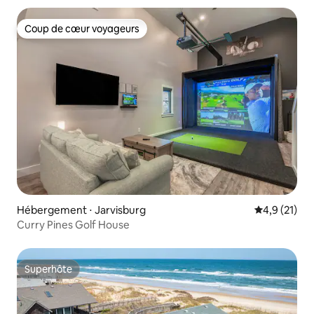
Coup de cœur voyageurs
Coup de cœur voyageurs
Hébergement ⋅ Jarvisburg
Évaluation m
4,9 (21)
Curry Pines Golf House
Superhôte
Superhôte