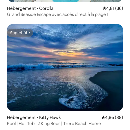
Hébergement ⋅ Corolla
Évaluation mo
4,81 (36)
Grand Seaside Escape avec accès direct à la plage !
Superhôte
Superhôte
Hébergement ⋅ Kitty Hawk
Évaluation mo
4,86 (88)
Pool | Hot Tub | 2 King Beds | Truro Beach Home