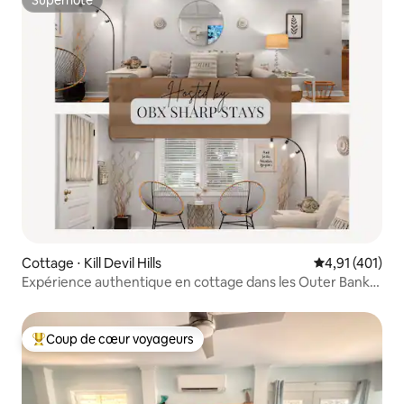
Superhôte
Superhôte
Cottage ⋅ Kill Devil Hills
Évaluation moy
4,91 (401)
Expérience authentique en cottage dans les Outer Banks |
Paddle
Coup de cœur voyageurs
Coups de cœur voyageurs les plus appréciés