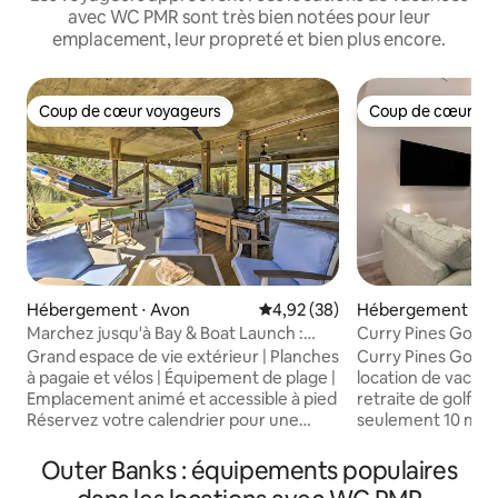
avec WC PMR sont très bien notées pour leur
emplacement, leur propreté et bien plus encore.
Coup de cœur voyageurs
Coup de cœur vo
Coup de cœur voyageurs
Coup de cœur vo
Hébergement ⋅ Avon
Évaluation moyenne sur la base
4,92 (38)
Hébergement ⋅ Ja
Marchez jusqu'à Bay & Boat Launch :
Curry Pines Golf 
Beach House à Avon
Grand espace de vie extérieur | Planches
Curry Pines Golf 
à pagaie et vélos | Équipement de plage |
location de vacanc
Emplacement animé et accessible à pied
retraite de golf pr
Réservez votre calendrier pour une
seulement 10 minu
escapade inoubliable dans cette maison
attractions des Ou
de location de vacances de 3 chambres
maison confortabl
Outer Banks : équipements populaires
et 2 salles de bain ! Avec une vue
2 chambres/2 salle