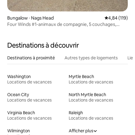
Bungalow ⋅ Nags Head
Évaluation moy
4,84 (119)
Four Winds #1-animaux de compagnie, 5 couchages,
baby-foot table basse
Destinations à découvrir
Destinations à proximité
Autres types de logements
Lie
Washington
Myrtle Beach
Locations de vacances
Locations de vacances
Ocean City
North Myrtle Beach
Locations de vacances
Locations de vacances
Virginia Beach
Raleigh
Locations de vacances
Locations de vacances
Wilmington
Afficher plus