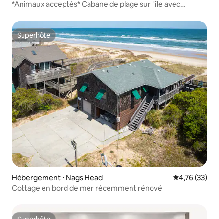
*Animaux acceptés* Cabane de plage sur l'île avec
piscine !
Superhôte
Superhôte
Hébergement ⋅ Nags Head
Évaluation mo
4,76 (33)
Cottage en bord de mer récemment rénové