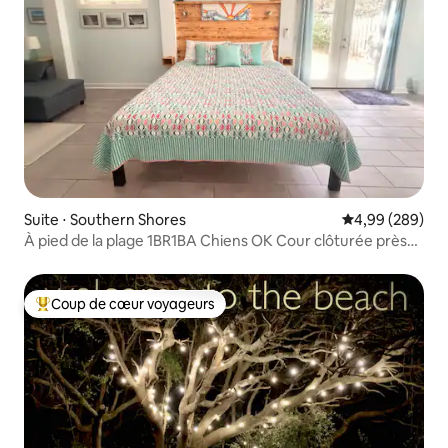
Suite ⋅ Southern Shores
Évaluation moy
4,99 (289)
À pied de la plage 1BR1BA Chiens OK Cour clôturée près
de Duck
Coup de cœur voyageurs
Coups de cœur voyageurs les plus appréciés