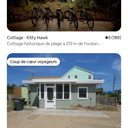
Cottage ⋅ Kitty Hawk
Évaluation 
5 (189)
Cottage historique de plage à 213 m de l'océan
#deplainpied
Coup de cœur voyageurs
Coup de cœur voyageurs