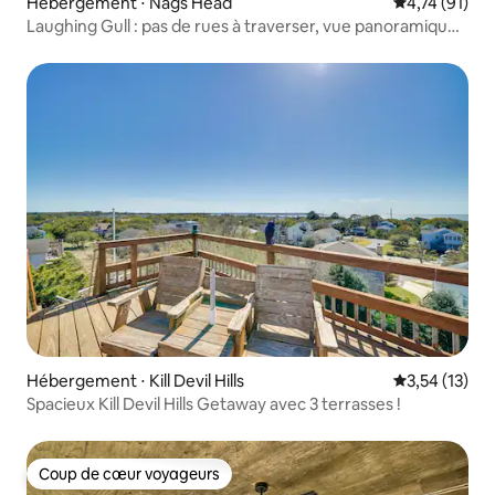
Hébergement ⋅ Nags Head
Évaluation mo
4,74 (91)
Laughing Gull : pas de rues à traverser, vue panoramique
à 360°
Hébergement ⋅ Kill Devil Hills
Évaluation mo
3,54 (13)
Spacieux Kill Devil Hills Getaway avec 3 terrasses !
Coup de cœur voyageurs
Coup de cœur voyageurs