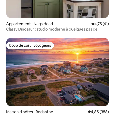
Appartement ⋅ Nags Head
Évaluation mo
4,76 (41)
Classy Dinosaur : studio moderne à quelques pas de
Coup de cœur voyageurs
Coup de cœur voyageurs
Maison d'hôtes ⋅ Rodanthe
Évaluation moy
4,86 (388)